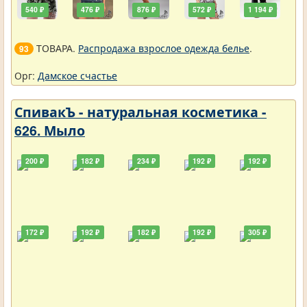
540 ₽
476 ₽
876 ₽
572 ₽
1 194 ₽
ТОВАРА.
Распродажа взрослое одежда белье
.
93
Орг:
Дамское счастье
СпивакЪ - натуральная косметика -
626. Мыло
200 ₽
182 ₽
234 ₽
192 ₽
192 ₽
172 ₽
192 ₽
182 ₽
192 ₽
305 ₽