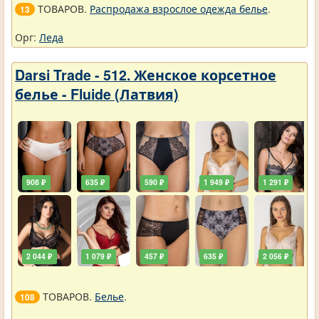
ТОВАРОВ.
Распродажа взрослое одежда белье
.
13
Орг:
Леда
Darsi Trade - 512. Женское корсетное
белье - Fluide (Латвия)
908 ₽
635 ₽
590 ₽
1 949 ₽
1 291 ₽
2 044 ₽
1 079 ₽
457 ₽
635 ₽
2 056 ₽
ТОВАРОВ.
Белье
.
108