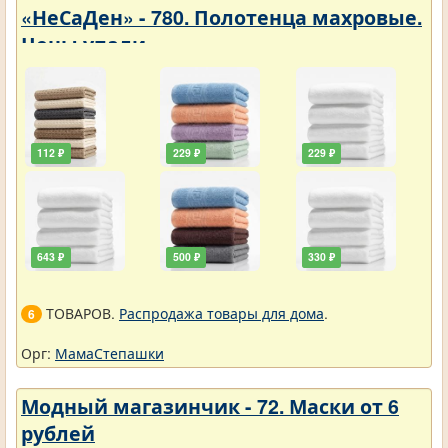
«НеСаДен» - 780. Полотенца махровые.
Цены упали
112 ₽
229 ₽
229 ₽
643 ₽
500 ₽
330 ₽
ТОВАРОВ.
Распродажа товары для дома
.
6
Орг:
МамаСтепашки
Модный магазинчик - 72. Маски от 6
рублей