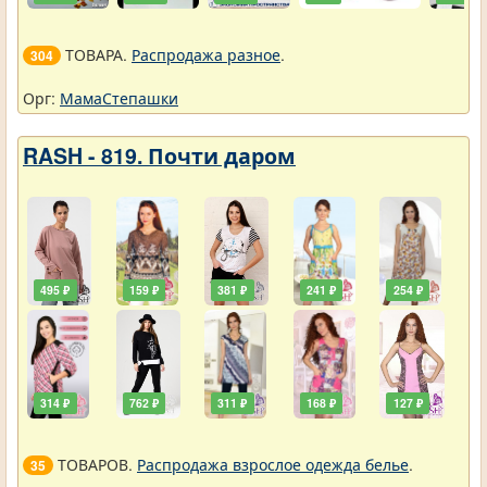
ТОВАРА.
Распродажа разное
.
304
Орг:
МамаСтепашки
RASH - 819. Почти даром
495 ₽
159 ₽
381 ₽
241 ₽
254 ₽
314 ₽
762 ₽
311 ₽
168 ₽
127 ₽
ТОВАРОВ.
Распродажа взрослое одежда белье
.
35