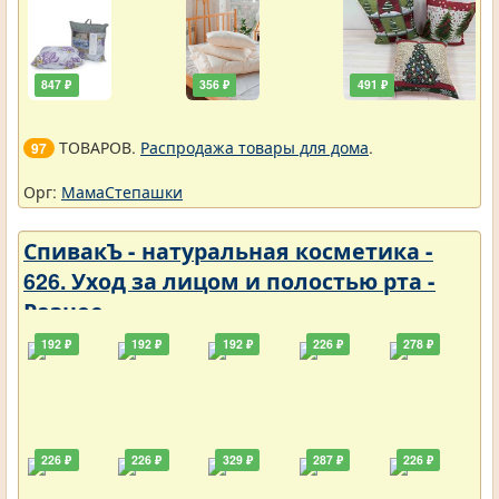
847 ₽
356 ₽
491 ₽
ТОВАРОВ.
Распродажа товары для дома
.
97
Орг:
МамаСтепашки
СпивакЪ - натуральная косметика -
626. Уход за лицом и полостью рта -
Разное
192 ₽
192 ₽
192 ₽
226 ₽
278 ₽
226 ₽
226 ₽
329 ₽
287 ₽
226 ₽