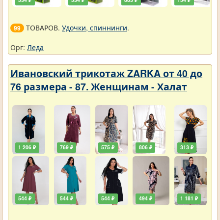
ТОВАРОВ.
Удочки, спиннинги
.
99
Орг:
Леда
Ивановский трикотаж ZARKA от 40 до
76 размера - 87. Женщинам - Халат
1 206 ₽
769 ₽
575 ₽
806 ₽
313 ₽
544 ₽
544 ₽
544 ₽
494 ₽
1 181 ₽