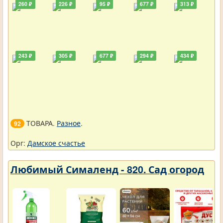
260 ₽
226 ₽
95 ₽
677 ₽
313 ₽
243 ₽
305 ₽
677 ₽
294 ₽
434 ₽
ТОВАРА.
Разное
.
92
Орг:
Дамское счастье
Любимый Сималенд - 820. Сад огород