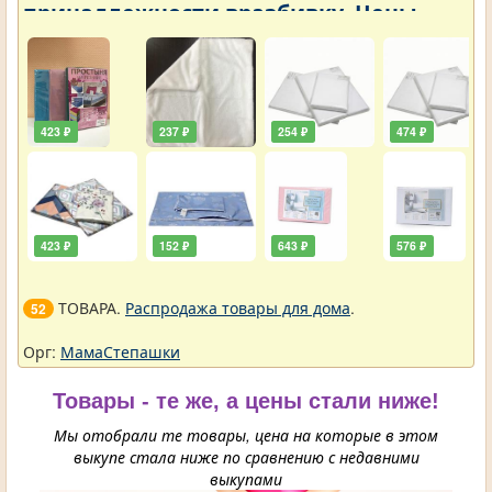
принадлежности вразбивку. Цены
упали
423 ₽
237 ₽
254 ₽
474 ₽
423 ₽
152 ₽
643 ₽
576 ₽
ТОВАРА.
Распродажа товары для дома
.
52
Орг:
МамаСтепашки
Товары - те же, а цены стали ниже!
Мы отобрали те товары, цена на которые в этом
выкупе стала ниже по сравнению с недавними
выкупами