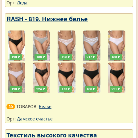
Орг:
Леда
RASH - 819. Нижнее белье
198 ₽
188 ₽
198 ₽
217 ₽
188 ₽
198 ₽
224 ₽
173 ₽
188 ₽
221 ₽
ТОВАРОВ.
Белье
.
30
Орг:
Дамское счастье
Текстиль высокого качества