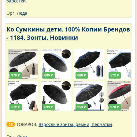
барсетки
.
Орг:
Леда
Ко Сумкины дети. 100% Копии Брендов
- 1184. Зонты. Новинки
978 ₽
699 ₽
660 ₽
572 ₽
572 ₽
699 ₽
953 ₽
978 ₽
ТОВАРОВ.
Взрослые зонты, ремни, перчатки
.
25
Орг:
Леда