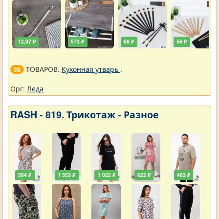
12,87 ₽
573 ₽
68 ₽
56 ₽
ТОВАРОВ.
Кухонная утварь
.
38
Орг:
Леда
RASH - 819. Трикотаж - Разное
584 ₽
1 353 ₽
1 022 ₽
622 ₽
483 ₽