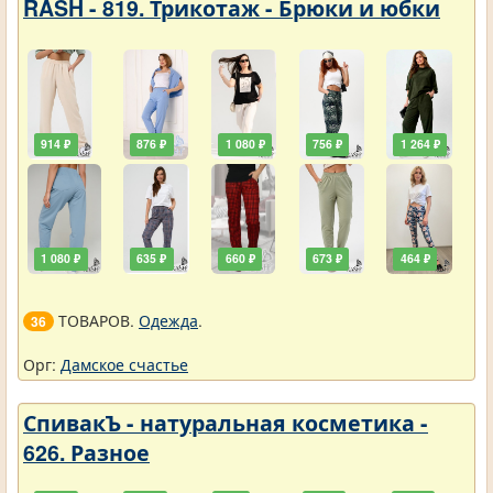
RASH - 819. Трикотаж - Брюки и юбки
914 ₽
876 ₽
1 080 ₽
756 ₽
1 264 ₽
1 080 ₽
635 ₽
660 ₽
673 ₽
464 ₽
ТОВАРОВ.
Одежда
.
36
Орг:
Дамское счастье
СпивакЪ - натуральная косметика -
626. Разное