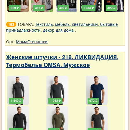
329 ₽
347 ₽
396 ₽
1 348 ₽
329 ₽
ТОВАРА.
Текстиль, мебель, светильники, бытовые
193
принадлежности, декор для дома
.
Орг:
МамаСтепашки
Женские штучки - 218. ЛИКВИДАЦИЯ.
Термобелье OMSA. Мужское
1 440 ₽
1 032 ₽
672 ₽