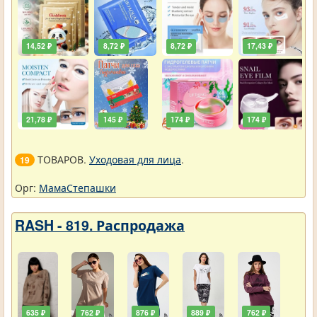
14,52 ₽
8,72 ₽
8,72 ₽
17,43 ₽
21,78 ₽
145 ₽
174 ₽
174 ₽
ТОВАРОВ.
Уходовая для лица
.
19
Орг:
МамаСтепашки
RASH - 819. Распродажа
635 ₽
762 ₽
876 ₽
889 ₽
762 ₽