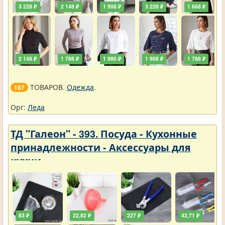
3 228 ₽
2 148 ₽
1 908 ₽
3 228 ₽
1 668 ₽
2 148 ₽
1 788 ₽
1 980 ₽
1 908 ₽
1 788 ₽
ТОВАРОВ.
Одежда
.
187
Орг:
Леда
ТД "Галеон" - 393. Посуда - Кухонные
принадлежности - Аксессуары для
кухни
83 ₽
22,82 ₽
227 ₽
42,71 ₽