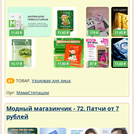
11,62 ₽
11,62 ₽
174 ₽
11,62 ₽
10,17 ₽
11,62 ₽
87 ₽
11,62 ₽
ТОВАР.
Уходовая для лица
.
61
Орг:
МамаСтепашки
Модный магазинчик - 72. Патчи от 7
рублей