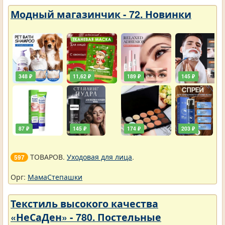
Модный магазинчик - 72. Новинки
348 ₽
11,62 ₽
189 ₽
145 ₽
87 ₽
145 ₽
174 ₽
203 ₽
ТОВАРОВ.
Уходовая для лица
.
597
Орг:
МамаСтепашки
Текстиль высокого качества
«НеСаДен» - 780. Постельные