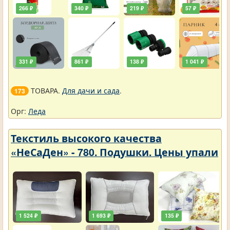
266 ₽
340 ₽
219 ₽
57 ₽
331 ₽
861 ₽
138 ₽
1 041 ₽
ТОВАРА.
Для дачи и сада
.
173
Орг:
Леда
Текстиль высокого качества
«НеСаДен» - 780. Подушки. Цены упали
1 524 ₽
1 693 ₽
135 ₽