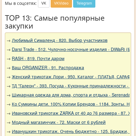
Мы в соцсетях:
VK
VKVideo
Telegram
TOP 13: Самые популярные
закупки
→
Любимый Сималенд - 820. Выбор участников
→
Darsi Trade - 512. Чулочно-носочные изделия - DiWaRi (Бел
→
RASH - 819. Почти даром
→
Ваш ORGANIZER - 91. Распродажа
→
Женский трикотаж Лори - 950. Каталог - ПЛАТЬЯ, САРАФА
→
ТД "Галеон" - 393. Посуда - Кухонные принадлежности - Ак
→
Шикарная одежда для дома, спорта и отдыха - Serenada - 
→
Ко Сумкины дети. 100% Копии Брендов - 1184. Зонты. Нов
→
Ивановский трикотаж ZARKA от 40 до 76 размера - 87. Же
→
Модный магазинчик - 72. Маски от 6 рублей
→
Иванушкин трикотаж. Очень бюджетно - 125. Бриджи, шо