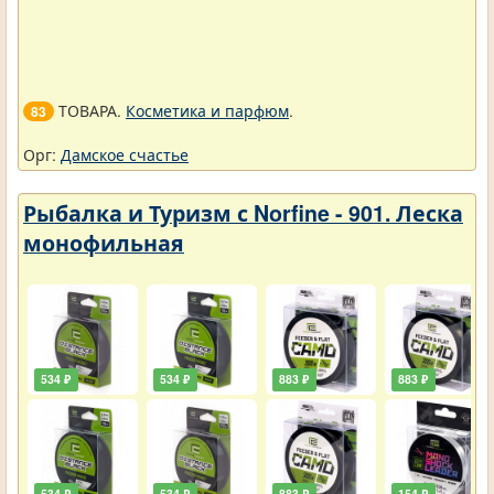
ТОВАРА.
Косметика и парфюм
.
83
Орг:
Дамское счастье
Рыбалка и Туризм с Norfine - 901. Леска
монофильная
534 ₽
534 ₽
883 ₽
883 ₽
534 ₽
534 ₽
883 ₽
154 ₽