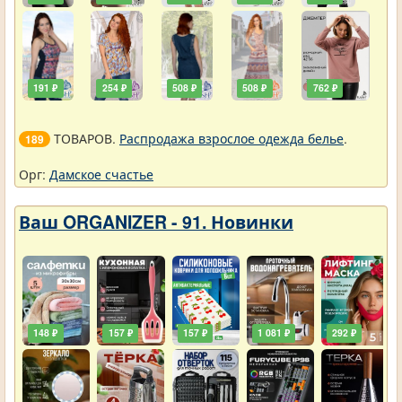
191 ₽
254 ₽
508 ₽
508 ₽
762 ₽
ТОВАРОВ.
Распродажа взрослое одежда белье
.
189
Орг:
Дамское счастье
Ваш ORGANIZER - 91. Новинки
148 ₽
157 ₽
157 ₽
1 081 ₽
292 ₽