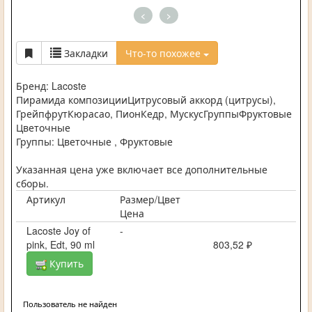
<
>
Закладки
Что-то похожее
Бренд: Lacoste
Пирамида композицииЦитрусовый аккорд (цитрусы),
ГрейпфрутКюрасао, ПионКедр, МускусГруппыФруктовые
Цветочные
Группы: Цветочные , Фруктовые
Указанная цена уже включает все дополнительные
сборы.
Артикул
Размер/Цвет
Цена
Lacoste Joy of
-
pink, Edt, 90 ml
803,52 ₽
Купить
Пользователь не найден