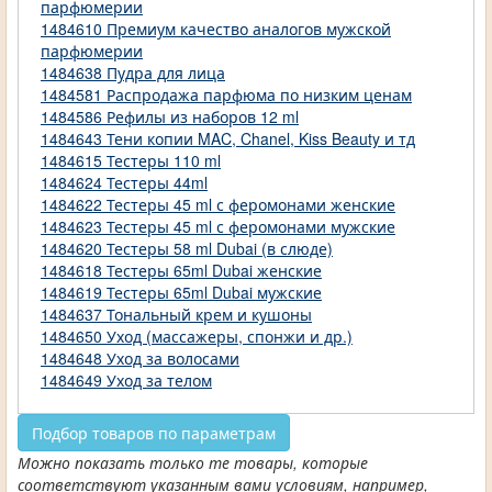
парфюмерии
1484610 Премиум качество аналогов мужской
парфюмерии
1484638 Пудра для лица
1484581 Распродажа парфюма по низким ценам
1484586 Рефилы из наборов 12 ml
1484643 Тени копии MAC, Chanel, Kiss Beauty и тд
1484615 Тестеры 110 ml
1484624 Тестеры 44ml
1484622 Тестеры 45 ml с феромонами женские
1484623 Тестеры 45 ml с феромонами мужские
1484620 Тестеры 58 ml Dubai (в слюде)
1484618 Тестеры 65ml Dubai женские
1484619 Тестеры 65ml Dubai мужские
1484637 Тональный крем и кушоны
1484650 Уход (массажеры, спонжи и др.)
1484648 Уход за волосами
1484649 Уход за телом
Подбор товаров по параметрам
Можно показать только те товары, которые
соответствуют указанным вами условиям, например,