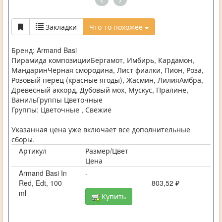
<
>
Закладки
Что-то похожее
Бренд: Armand Basi
Пирамида композицииБергамот, Имбирь, Кардамон,
МандаринЧерная смородина, Лист фиалки, Пион, Роза,
Розовый перец (красные ягоды), Жасмин, ЛилияАмбра,
Древесный аккорд, Дубовый мох, Мускус, Пралине,
ВанильГруппы Цветочные
Группы: Цветочные , Свежие
Указанная цена уже включает все дополнительные
сборы.
Артикул
Размер/Цвет
Цена
Armand Basi In
-
Red, Edt, 100
803,52 ₽
ml
Купить