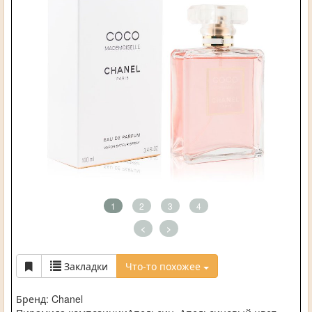
1
2
3
4
<
>
Закладки
Что-то похожее
Бренд: Chanel