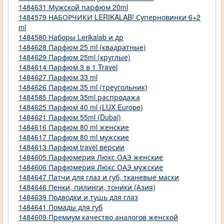
1484631 Мужской парфюм 20ml
1484579 НАБОРЧИКИ LERIKALAB! Суперновинки 6+2
ml
1484580 Наборы Lerikalab и др
1484628 Парфюм 25 ml (квадратные)
1484629 Парфюм 25ml (круглые)
1484614 Парфюм 3 в 1 Travel
1484627 Парфюм 33 ml
1484626 Парфюм 35 ml (треугольник)
1484585 Парфюм 35ml распродажа
1484625 Парфюм 40 ml (LUX Europe)
1484621 Парфюм 55ml (Dubai)
1484616 Парфюм 80 ml женские
1484617 Парфюм 80 ml мужские
1484613 Парфюм travel версии
1484605 Парфюмерия Люкс ОАЭ женские
1484606 Парфюмерия Люкс ОАЭ мужские
1484647 Патчи для глаз и губ, тканевые маски
1484646 Пенки, пилинги, тоники (Азия)
1484639 Подводки и тушь для глаз
1484641 Помады для губ
1484609 Премиум качество аналогов женской