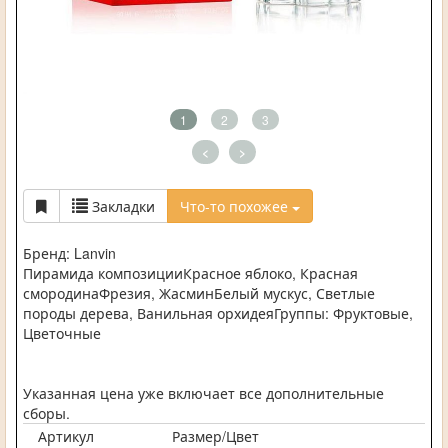
1
2
3
<
>
Закладки
Что-то похожее
Бренд: Lanvin
Пирамида композицииКрасное яблоко, Красная
смородинаФрезия, ЖасминБелый мускус, Светлые
породы дерева, Ванильная орхидеяГруппы: Фруктовые,
Цветочные
Указанная цена уже включает все дополнительные
сборы.
Артикул
Размер/Цвет