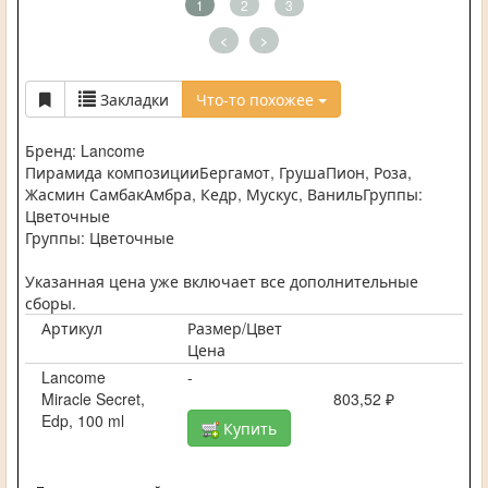
1
2
3
<
>
Закладки
Что-то похожее
Бренд: Lancome
Пирамида композицииБергамот, ГрушаПион, Роза,
Жасмин СамбакАмбра, Кедр, Мускус, ВанильГруппы:
Цветочные
Группы: Цветочные
Указанная цена уже включает все дополнительные
сборы.
Артикул
Размер/Цвет
Цена
Lancome
-
Miracle Secret,
803,52 ₽
Edp, 100 ml
Купить