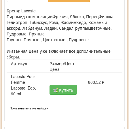
Бренд: Lacoste
Пирамида композицииФрезия, Яблоко, ПерецФиалка,
Гелиотроп, Гибискус, Роза, ЖасминКедр, Кожаный
аккорд, Лабданум, Ладан, СандалГруппыЦветочные,
Пудровые, Пряные
Группы: Пряные , Цветочные , Пудровые
Указанная цена уже включает все дополнительные
сборы.
Артикул
Размер/Цвет
Цена
Lacoste Pour
-
Femme
803,52 ₽
Lacoste, Edp,
Купить
90 ml
Пользователь не найден