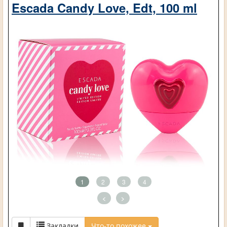
Escada Candy Love, Edt, 100 ml
1
2
3
4
<
>
Закладки
Что-то похожее