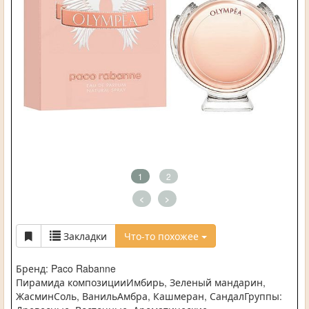
1
2
<
>
Закладки
Что-то похожее
Бренд: Paco Rabanne
Пирамида композицииИмбирь, Зеленый мандарин,
ЖасминСоль, ВанильАмбра, Кашмеран, СандалГруппы: