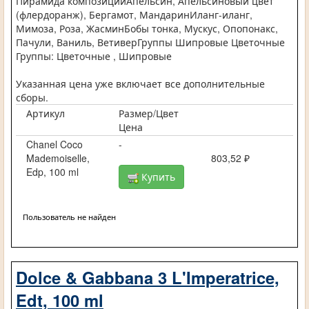
Пирамида композицииАпельсин, Апельсиновый цвет
(флердоранж), Бергамот, МандаринИланг-иланг,
Мимоза, Роза, ЖасминБобы тонка, Мускус, Опопонакс,
Пачули, Ваниль, ВетиверГруппы Шипровые Цветочные
Группы: Цветочные , Шипровые
Указанная цена уже включает все дополнительные
сборы.
Артикул
Размер/Цвет
Цена
Chanel Coco
-
Mademoiselle,
803,52 ₽
Edp, 100 ml
Купить
Пользователь не найден
Dolce & Gabbana 3 L'Imperatrice,
Edt, 100 ml