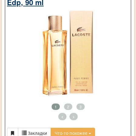
Edp, 90 ml
1
2
3
<
>
Закладки
Что-то похожее