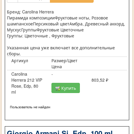
Бренд: Carolina Herrera
Пирамида композицииФруктовые ноты, Розовое
шампанскоеПерсиковый цветАмбра, Древесный аккорд,
МускусГруппыФруктовые Цветочные
Группы: Цветочные , Фруктовые
Указанная цена уже включает все дополнительные
сборы.
Артикул
Размер/Цвет
Цена
Carolina
-
Herrera 212 VIP
803,52 ₽
Rose, Edp, 80
Купить
ml
Пользователь не найден
Giorgio Armani Si, Edp, 100 ml