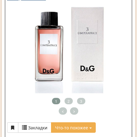
1
2
3
<
>
Закладки
Что-то похожее