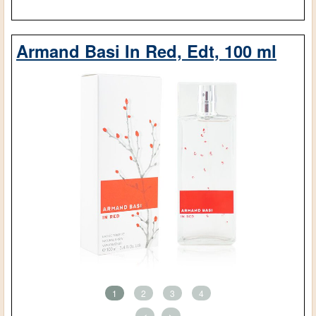
Armand Basi In Red, Edt, 100 ml
1
2
3
4