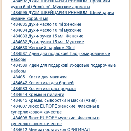
1484592 ДУХИ ШВЕЙЦАРИЯ PREMIUM. Пробники
духов 6ml (Premium). Мужские ароматы
1484595 ДУХИ ШВЕЙЦАРИЯ PREMIUM. Швейцария
дизайн короб 6 мл
1484635 Духи-масло 10 ml женские
1484634 Духи-масло 10 ml мужские
1484633 Духи-ручка 15 мл. Женские
1484632 Духи-ручка 15 мл. Мужские
1484630 Женский парфюм 20ml
1484587 Идеи для подарков! Парфюмированные
наборы
1484589 Идеи для подарков! Уходовые подарочные
наборы
1484651 Кисти для макияжа
1484642 Косметика для бровей
1484583 Косметика распродажа
1484644 Кремы и пилинги
1484645 Кремы, сыворотки и маски (Азия)
1484607 Люкс EUROPE женские. Флаконы в
суперлюксовом качестве
1484608 Люкс EUROPE мужские. Флаконы в
суперлюксовом качестве
1484612 Миниатюры духов ОРИГИНАЛ