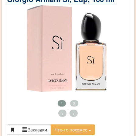
1
2
<
>
Закладки
Что-то похожее