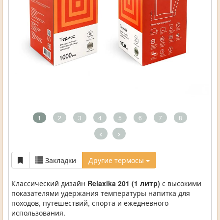
1
2
3
4
5
6
7
8
<
>
Закладки
Другие термосы
Классический дизайн
Relaxika 201
(1 литр)
с высокими
показателями удержания температуры напитка для
походов, путешествий, спорта и ежедневного
использования.