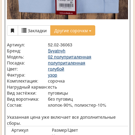
Закладки
Другие сорочкм
Артикул:
52.02-36063
Бренд:
Svyatnyh
Модель:
02 полуприталенная
Посадка:
полуприталенная
Цвет:
голубой
Фактура:
узор
Комплектация:
сорочка
Нагрудный карман:
есть
Вид застёжки:
пуговицы
Вид воротника:
без пуговиц
Состав:
хлопок-90%, полиэстер-10%
Указанная цена уже включает все дополнительные
сборы.
Артикул
Размер/Цвет