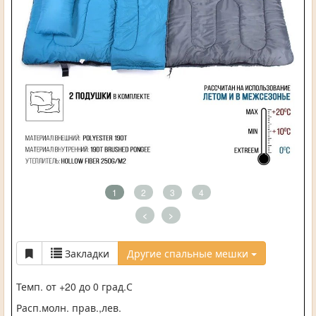
1
2
3
4
<
>
Закладки
Другие спальные мешки
Темп. от +20 до 0 град.С
Расп.молн. прав.,лев.