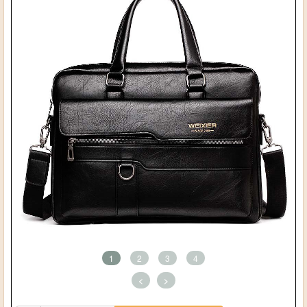
1
2
3
4
<
>