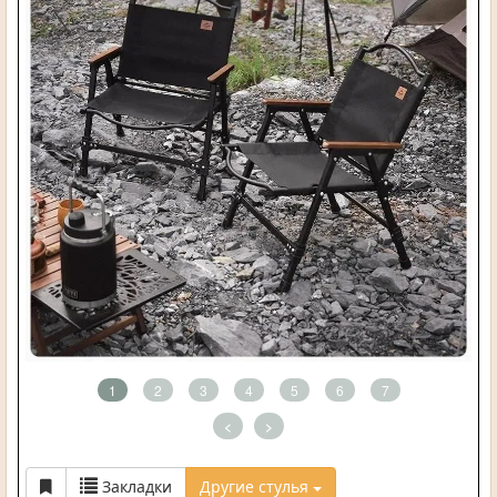
1
2
3
4
5
6
7
<
>
Закладки
Другие стулья