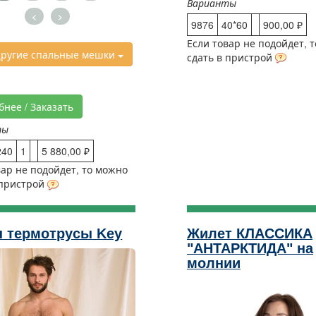
Варианты
<
>
9876
40*60
900,00 ₽
Если товар не подойдет, 
ругие спальные мешки
сдать в пристрой
бнее / Заказать
ты
240
1
5 880,00 ₽
вар не подойдет, то можно
 пристрой
ы термотрусы Key
Жилет КЛАССИКА
"АНТАРКТИДА" на
молнии