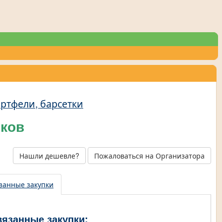
ортфели, барсетки
рков
Нашли дешевле?
Пожаловаться на Организатора
занные закупки
вязанные закупки: