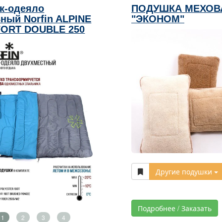
к-одеяло
ПОДУШКА МЕХОВ
ный Norfin ALPINE
"ЭКОНОМ"
ORT DOUBLE 250
Другие подушки
Подробнее / Заказать
1
2
3
4