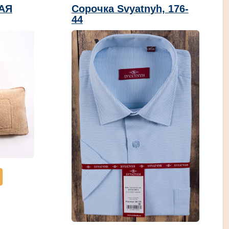
АЯ
Сорочка Svyatnyh, 176-
44