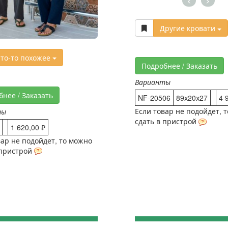
<
>
Другие кровати
то-то похожее
Подробнее / Заказать
Варианты
бнее / Заказать
NF-20506
89х20х27
4 
Если товар не подойдет, 
ты
сдать в пристрой
1 620,00 ₽
вар не подойдет, то можно
 пристрой