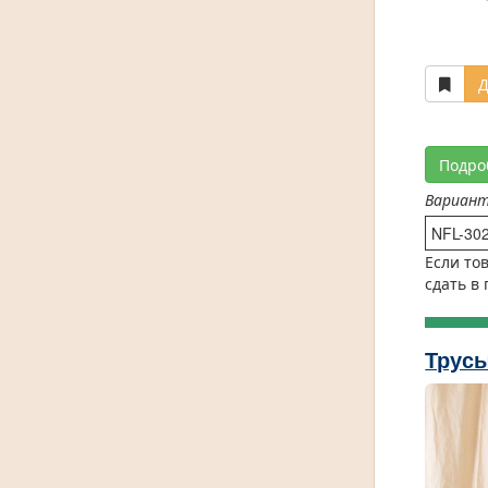
Д
Подро
Вариан
NFL-30
Если то
сдать в
Трус