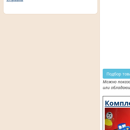
Подбор тов
Можно показа
или обладаю
Компле