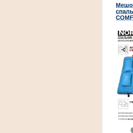
Мешо
спаль
COMF