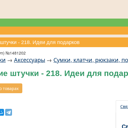
штучки - 218. Идеи для подарков
уп) №1481202
ки
→
Аксессуары
→
Сумки, клатчи, рюкзаки, п
е штучки - 218. Идеи для пода
 товарах
Свя
С