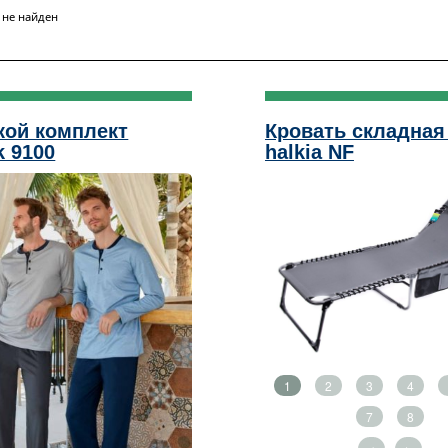
 не найден
кой комплект
Кровать складная 
k 9100
halkia NF
1
2
3
4
7
8