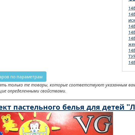
14
14
ис
14
14
14
же
14
ТУ
14
аров по параметрам
ть только те товары, которые соответствуют указанным вами 
щие определенными свойствами.
кт пастельного белья для детей "Л