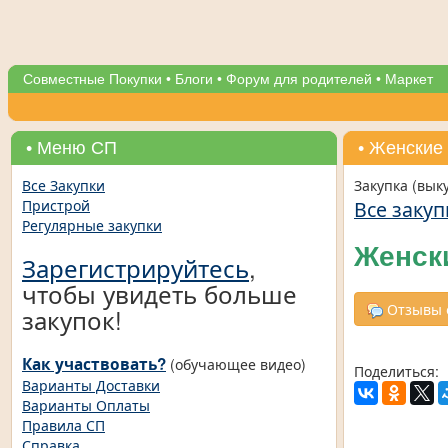
Совместные Покупки
•
Блоги
•
Форум для родителей
•
Маркет
• Меню СП
• Женские 
Все Закупки
Закупка (вык
Все закуп
Пристрой
Регулярные закупки
Женски
Зарегистрируйтесь
,
чтобы увидеть больше
Отзывы о
закупок!
Как участвовать?
(обучающее видео)
Поделиться:
Варианты Доставки
Варианты Оплаты
Правила СП
Справка