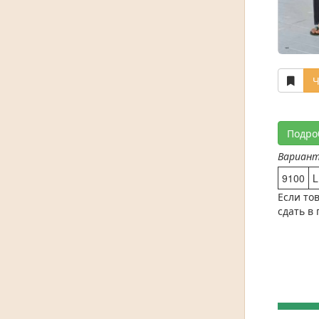
Ч
Подро
Вариан
9100
L
Если то
сдать в