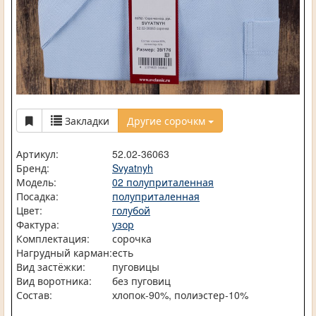
Закладки
Другие сорочкм
Артикул:
52.02-36063
Бренд:
Svyatnyh
Модель:
02 полуприталенная
Посадка:
полуприталенная
Цвет:
голубой
Фактура:
узор
Комплектация:
сорочка
Нагрудный карман:
есть
Вид застёжки:
пуговицы
Вид воротника:
без пуговиц
Состав:
хлопок-90%, полиэстер-10%