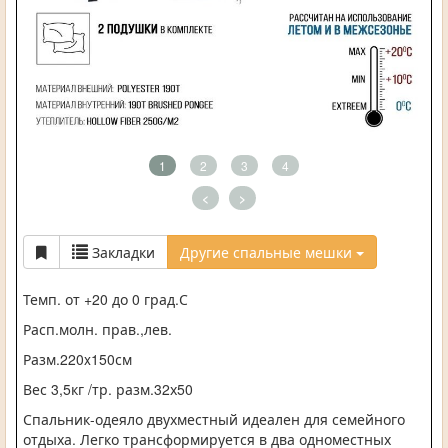
1
2
3
4
<
>
Закладки
Другие спальные мешки
Темп. от +20 до 0 град.С
Расп.молн. прав.,лев.
Разм.220x150см
Вес 3,5кг /тр. разм.32х50
Спальник-одеяло двухместный идеален для семейного
отдыха. Легко трансформируется в два одноместных