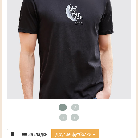
1
2
<
>
Закладки
Другие футболки