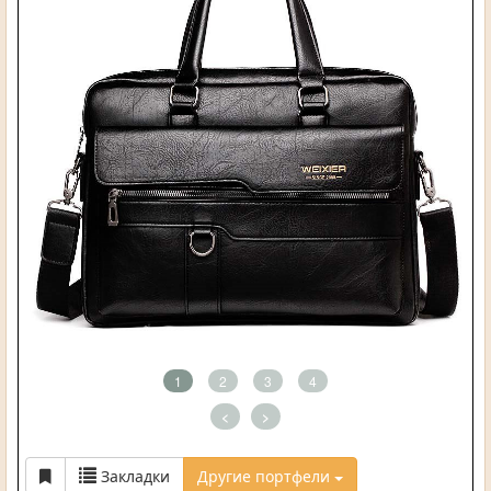
1
2
3
4
<
>
Закладки
Другие портфели