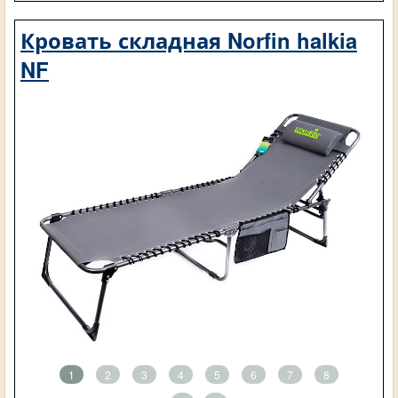
Кровать складная Norfin halkia
NF
1
2
3
4
5
6
7
8