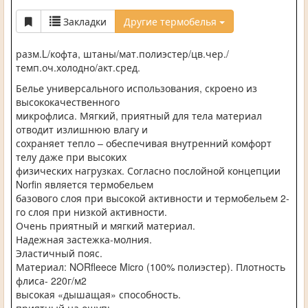
Закладки
Другие термобелья
разм.L/кофта, штаны/мат.полиэстер/цв.чер./
темп.оч.холодно/акт.сред.
Белье универсального использования, скроено из
высококачественного
микрофлиса. Мягкий, приятный для тела материал
отводит излишнюю влагу и
сохраняет тепло – обеспечивая внутренний комфорт
телу даже при высоких
физических нагрузках. Согласно послойной концепции
Norfin является термобельем
базового слоя при высокой активности и термобельем 2-
го слоя при низкой активности.
Очень приятный и мягкий материал.
Надежная застежка-молния.
Эластичный пояс.
Материал: NORfleece Micro (100% полиэстер). Плотность
флиса- 220г/м2
высокая «дышащая» способность.