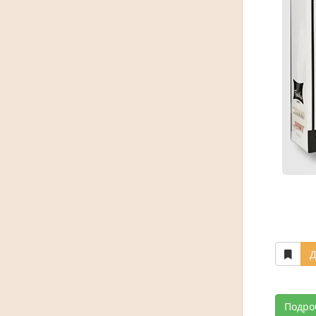
Д
Подро