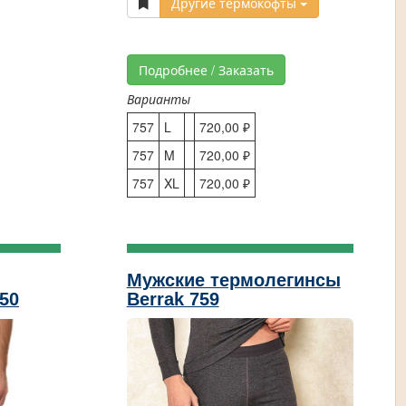
Другие термокофты
Подробнее / Заказать
Варианты
757
L
720,00 ₽
757
M
720,00 ₽
757
XL
720,00 ₽
Мужские термолегинсы
50
Berrak 759