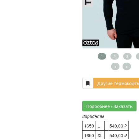
1
2
3
<
>
Другие термокофт
Подробнее / Заказать
Варианты
1650
L
540,00 ₽
1650
XL
540,00 ₽