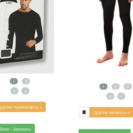
1
2
1
2
3
<
>
<
>
ругие термокофты
Другие легинсы
бнее / Заказать