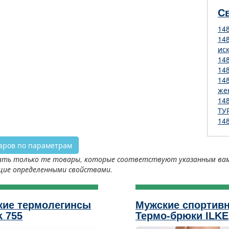
С
14
14
ис
14
14
14
же
14
ТУ
14
аров по параметрам
ть только те товары, которые соответствуют указанным вами 
щие определенными свойствами.
кие термолегинсы
Мужские спортив
k 755
Термо-брюки ILKE