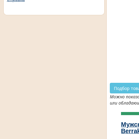
Подбор тов
Можно показа
или обладаю
Мужс
Berra