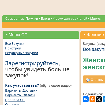
Совместные Покупки
•
Блоги
•
Форум для родителей
•
Маркет
• Меню СП
• Женские
Все Закупки
Закупка (вык
Все закуп
Пристрой
Регулярные закупки
Женск
Зарегистрируйтесь
,
женск
чтобы увидеть больше
закупок!
Отзывы о
Как участвовать?
(обучающее видео)
Варианты Доставки
Поделиться:
Варианты Оплаты
Правила СП
Справка