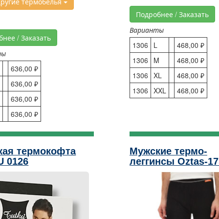
ругие термобелья
Подробнее / Заказать
Варианты
бнее / Заказать
1306
L
468,00 ₽
ты
1306
M
468,00 ₽
636,00 ₽
1306
XL
468,00 ₽
636,00 ₽
1306
XXL
468,00 ₽
636,00 ₽
L
636,00 ₽
кая термокофта
Мужские термо-
U 0126
леггинсы Oztas-17