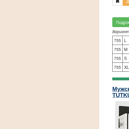
Д
Подро
Вариан
755
L
755
M
755
S
755
X
Мужс
TUTK