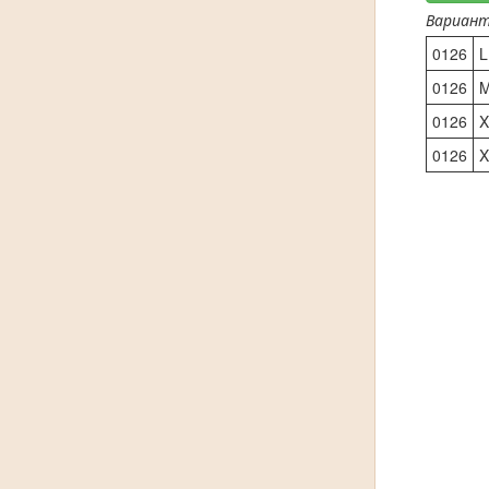
Вариан
0126
L
0126
0126
X
0126
X