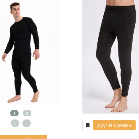
1
2
<
>
Другие брюки