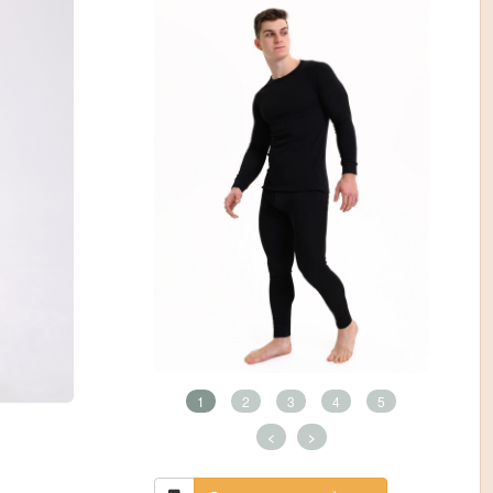
1
2
3
4
5
<
>