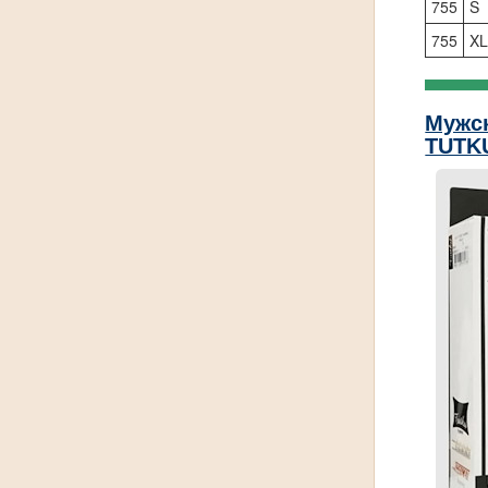
755
S
755
X
Мужс
TUTK