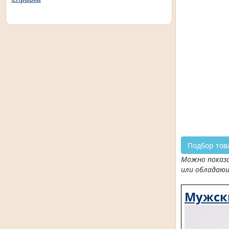
Подбор тов
Можно показа
или обладаю
Мужск