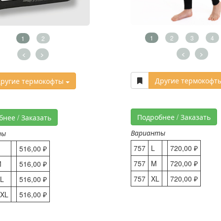
1
2
3
4
1
2
<
>
<
>
Другие термокофт
ругие термокофты
Подробнее / Заказать
бнее / Заказать
Варианты
ты
757
L
720,00 ₽
516,00 ₽
757
M
720,00 ₽
M
516,00 ₽
757
XL
720,00 ₽
L
516,00 ₽
XL
516,00 ₽