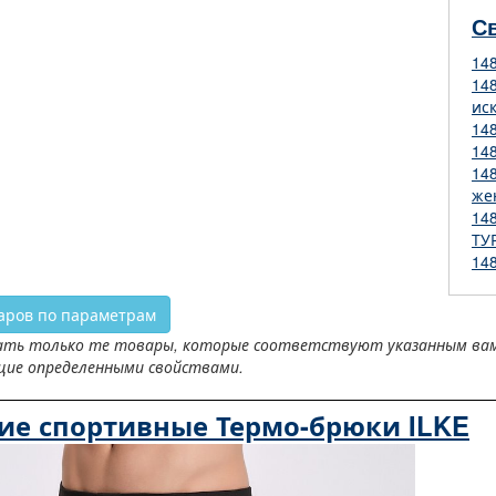
С
14
14
ис
14
14
14
же
14
ТУ
14
аров по параметрам
ть только те товары, которые соответствуют указанным вами 
щие определенными свойствами.
ие спортивные Термо-брюки ILKE