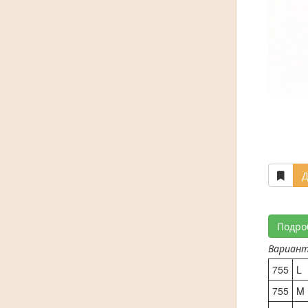
Д
Подро
Вариан
755
L
755
M