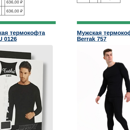
636,00 ₽
L
636,00 ₽
кая термокофта
Мужская термоко
U 0126
Berrak 757