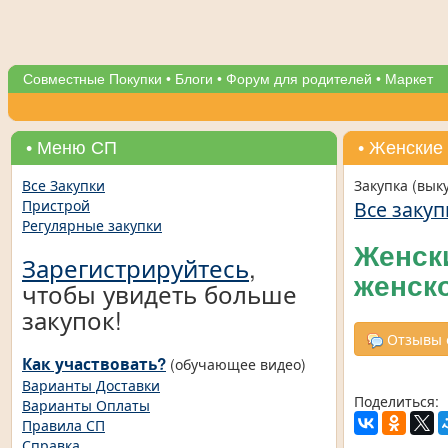
Совместные Покупки
•
Блоги
•
Форум для родителей
•
Маркет
• Меню СП
• Женские
Все Закупки
Закупка (вык
Все закуп
Пристрой
Регулярные закупки
Женск
Зарегистрируйтесь
,
женск
чтобы увидеть больше
закупок!
Отзывы о
Как участвовать?
(обучающее видео)
Варианты Доставки
Поделиться:
Варианты Оплаты
Правила СП
Справка