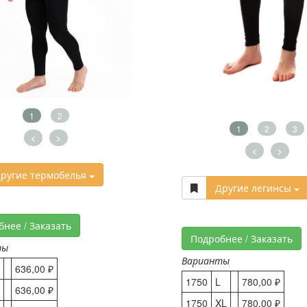
1
2
1
2
3
<
>
<
>
ругие термобелья
Другие легинсы
бнее / Заказать
Подробнее / Заказать
ты
Варианты
636,00 ₽
1750
L
780,00 ₽
636,00 ₽
1750
XL
780,00 ₽