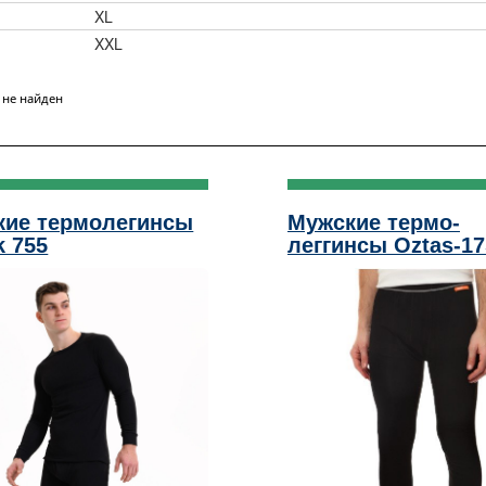
XL
XXL
 не найден
кие термолегинсы
Мужские термо-
k 755
леггинсы Oztas-17