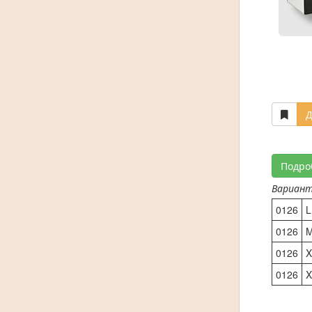
Д
Подро
Вариан
0126
L
0126
0126
X
0126
X