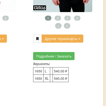
5
1
2
3
4
<
>
ы
Другие термокофты
Подробнее / Заказать
Варианты
1650
L
540,00 ₽
1650
XL
540,00 ₽