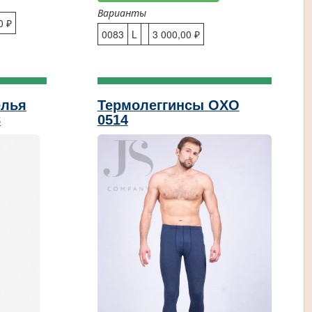
Варианты
0 ₽
0083
L
3 000,00 ₽
елья
Термолеггинсы OXO
8
0514