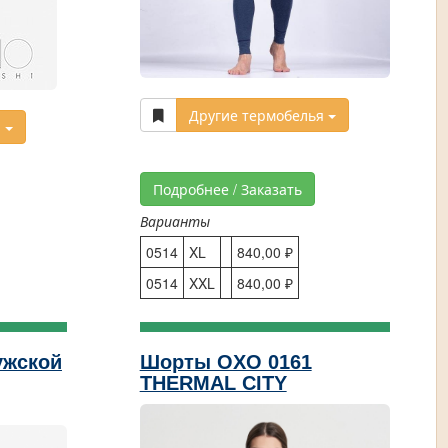
Другие термобелья
я
Подробнее / Заказать
Варианты
0514
XL
840,00 ₽
0514
XXL
840,00 ₽
ужской
Шорты OXO 0161
THERMAL CITY