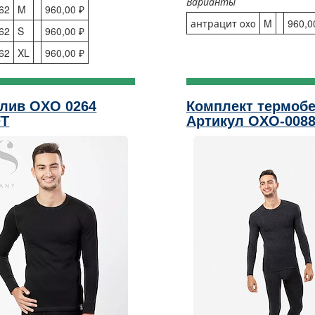
Варианты
62
M
960,00 ₽
антрацит oxo
M
960,0
62
S
960,00 ₽
62
XL
960,00 ₽
лив OXO 0264
Комплект термоб
FT
Артикул OXO-008