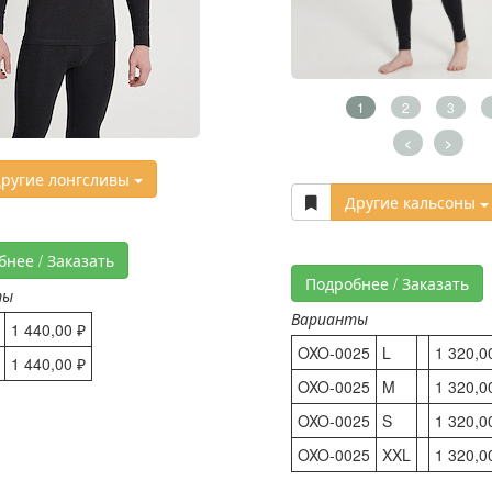
1
2
3
<
>
ругие лонгсливы
Другие кальсоны
бнее / Заказать
Подробнее / Заказать
ты
Варианты
1 440,00 ₽
OXO-0025
L
1 320,0
1 440,00 ₽
OXO-0025
M
1 320,0
OXO-0025
S
1 320,0
OXO-0025
XXL
1 320,0