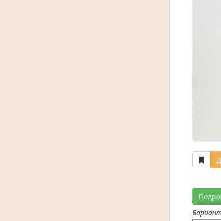
Д
Подро
Вариан