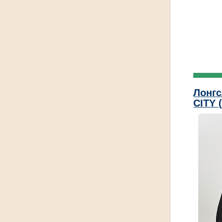
Лонг
CITY 