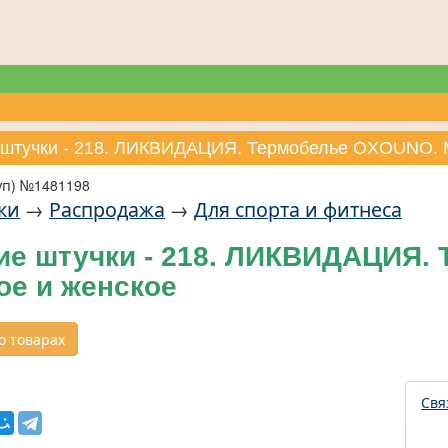
 штучки - 218. ЛИКВИДАЦИЯ. Термобелье OXOUNO. 
уп) №1481198
ки
→
Распродажа
→
Для спорта и фитнеса
ие штучки - 218. ЛИКВИДАЦИЯ.
ое и женское
 товарах
Свя