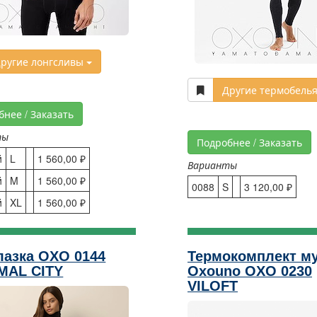
ругие лонгсливы
Другие термобель
бнее / Заказать
ты
Подробнее / Заказать
й
L
1 560,00 ₽
Варианты
й
M
1 560,00 ₽
0088
S
3 120,00 ₽
й
XL
1 560,00 ₽
азка OXO 0144
Термокомплект м
MAL CITY
Oxouno OXO 0230
VILOFT