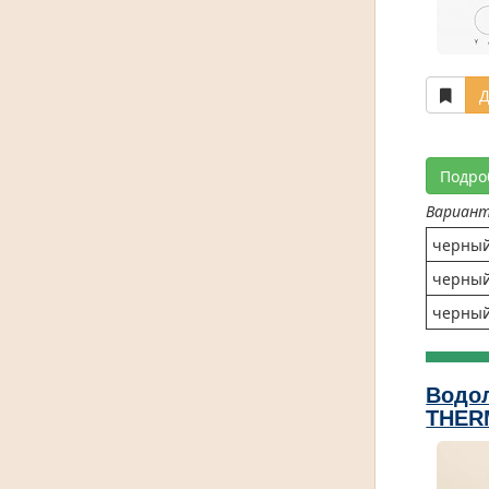
Д
Подро
Вариан
черны
черны
черны
Водол
THER