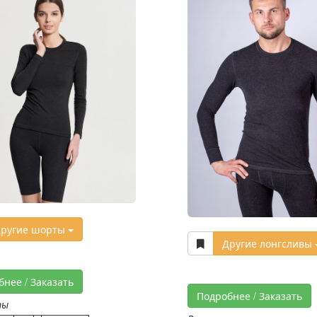
ругие шорты
Другие лонгсливы
бнее / Заказать
Подробнее / Заказать
ты