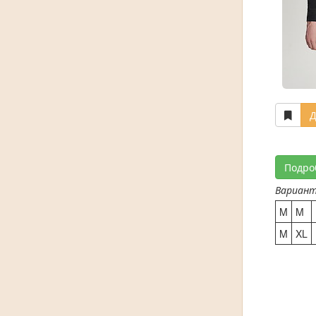
Д
Подро
Вариан
M
M
M
XL