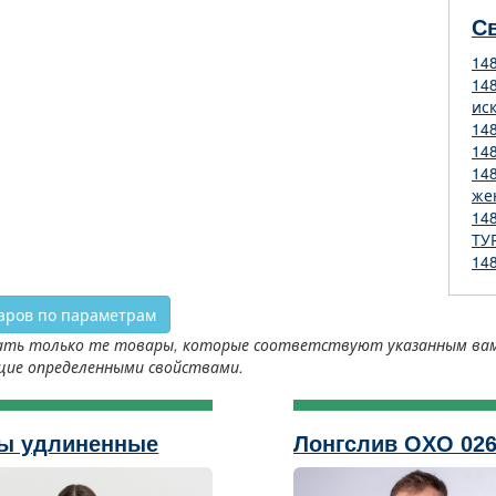
С
14
14
ис
14
14
14
же
14
ТУ
14
аров по параметрам
ть только те товары, которые соответствуют указанным вами 
щие определенными свойствами.
ы удлиненные
Лонгслив OXO 02