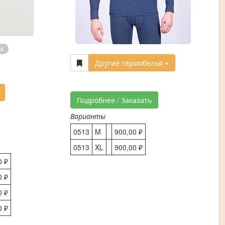
4
Другие термобелья
Подробнее / Заказать
Варианты
0513
M
900,00 ₽
0513
XL
900,00 ₽
0 ₽
0 ₽
0 ₽
0 ₽