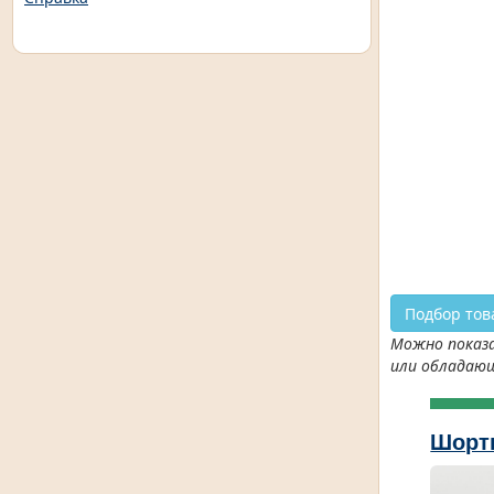
Подбор тов
Можно показа
или обладаю
Шорт