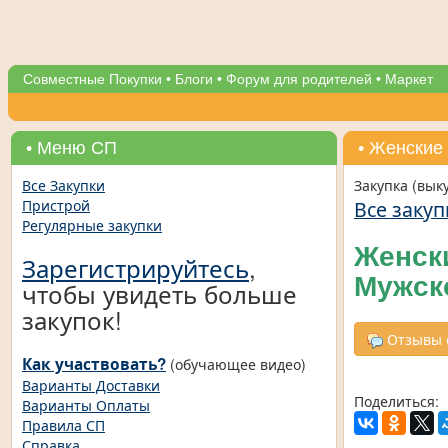
Совместные Покупки
•
Блоги
•
Форум для родителей
•
Маркет
• Меню СП
• Женские
Все Закупки
Закупка (вык
Все закуп
Пристрой
Регулярные закупки
Женск
Зарегистрируйтесь
,
Мужск
чтобы увидеть больше
закупок!
Отзывы о
Как участвовать?
(обучающее видео)
Варианты Доставки
Поделиться:
Варианты Оплаты
Правила СП
Справка