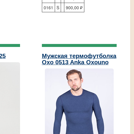
0161
S
900,00 ₽
25
Мужская термофутболка
Oxo 0513 Anka Oxouno