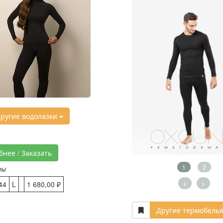
ругие водолазки
бнее / Заказать
1
2
ты
<
>
44
L
1 680,00 ₽
Другие термобель