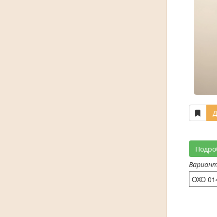
Д
Подро
Вариан
OXO 01