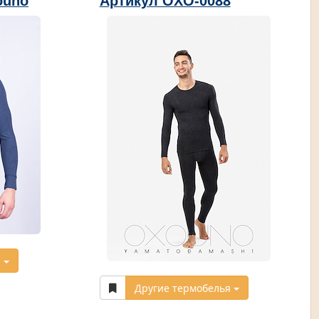
ouno
Артикул OXO-0088
я
Другие термобелья