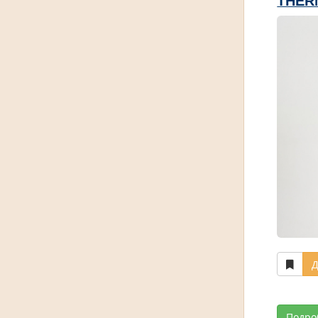
THER
Д
Подро