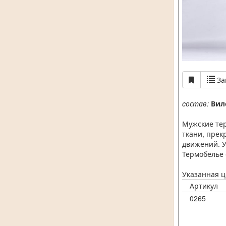
За
cостав:
Вил
Мужские те
ткани, прек
движений. 
Термобелье 
Указанная ц
Артикул
0265