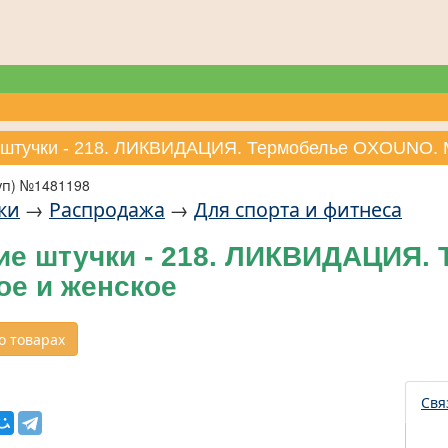
 штучки - 218. ЛИКВИДАЦИЯ. Термобелье OXOUNO. 
уп) №1481198
ки
→
Распродажа
→
Для спорта и фитнеса
ие штучки - 218. ЛИКВИДАЦИЯ.
ое и женское
 товарах
Свя