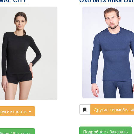
MAL CITY
Oxo 0513 Anka Ox
Другие термобель
ругие шорты
Подробнее / Заказать
бнее / Заказать