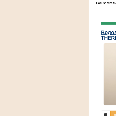
Пользователь
Водол
THER
Д