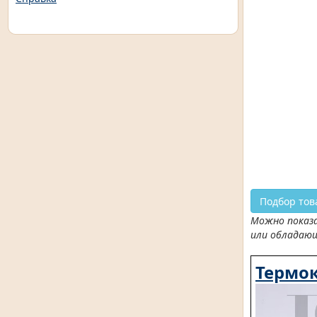
Подбор тов
Можно показа
или обладаю
Термок