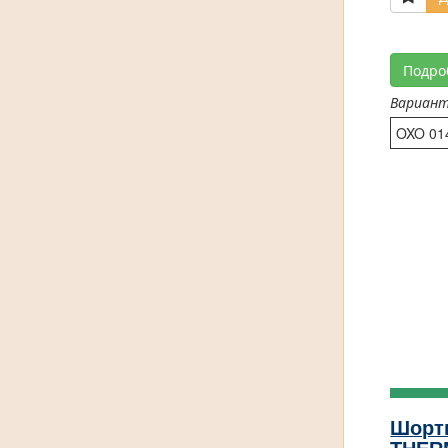
Подро
Вариан
OXO 01
Шорт