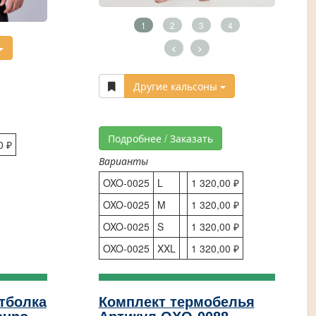
1
2
3
4
<
>
Другие кальсоны
Подробнее / Заказать
0 ₽
Варианты
OXO-0025
L
1 320,00 ₽
OXO-0025
M
1 320,00 ₽
OXO-0025
S
1 320,00 ₽
OXO-0025
XXL
1 320,00 ₽
тболка
Комплект термобелья