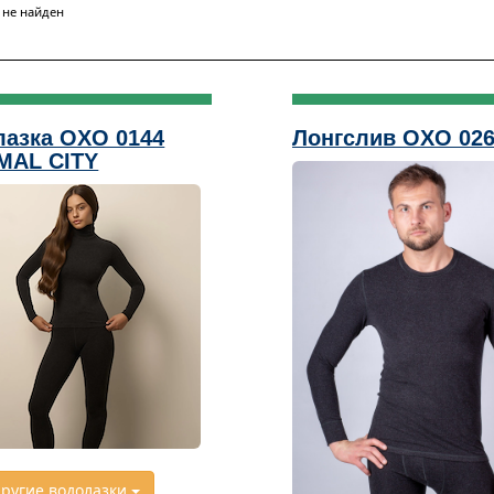
 не найден
азка OXO 0144
Лонгслив OXO 02
MAL CITY
ругие водолазки