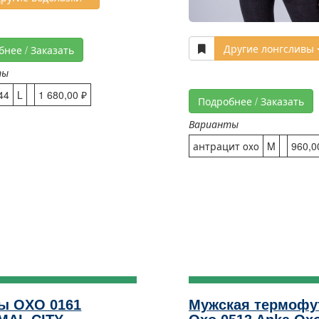
Другие лонгсливы
бнее / Заказать
ты
44
L
1 680,00 ₽
Подробнее / Заказать
Варианты
антрацит oxo
M
960,0
ы OXO 0161
Мужская термофу