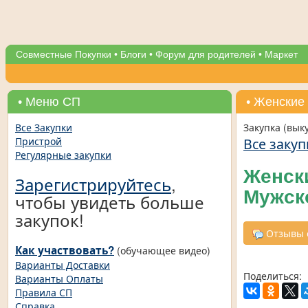
Совместные Покупки
•
Блоги
•
Форум для родителей
•
Маркет
• Меню СП
• Женские
Все Закупки
Закупка (вык
Все закуп
Пристрой
Регулярные закупки
Женск
Зарегистрируйтесь
,
Мужск
чтобы увидеть больше
закупок!
Отзывы о
Как участвовать?
(обучающее видео)
Варианты Доставки
Поделиться:
Варианты Оплаты
Правила СП
Справка