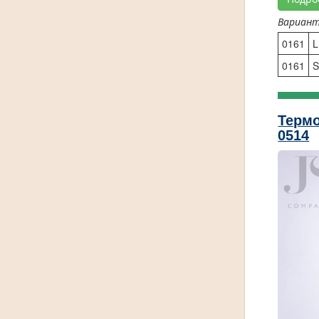
Вариан
0161
L
0161
Терм
0514