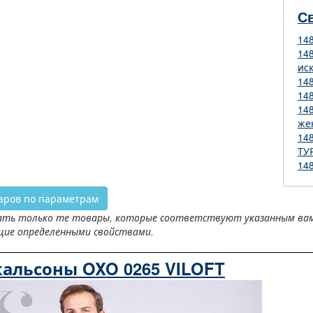
С
14
14
ис
14
14
14
же
14
ТУ
14
аров по параметрам
ть только те товары, которые соответствуют указанным вами 
щие определенными свойствами.
альсоны OXO 0265 VILOFT