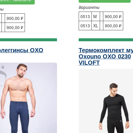
Варианты
ты
0513
M
900,00 ₽
900,00 ₽
0513
XL
900,00 ₽
S
900,00 ₽
олеггинсы OXO
Термокомплект м
Oxouno OXO 0230
VILOFT