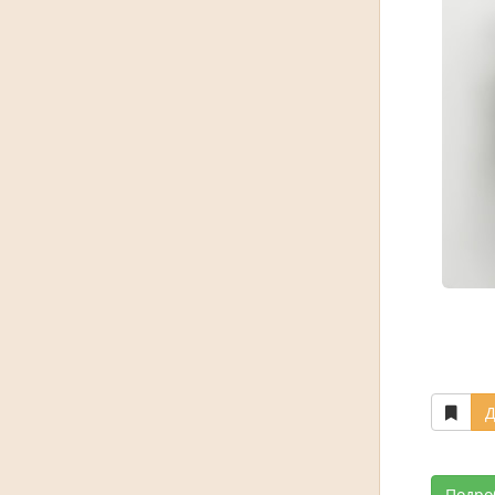
Д
Подро