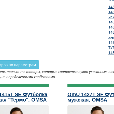
14
14
ис
14
14
14
же
14
ТУ
14
аров по параметрам
ть только те товары, которые соответствуют указанным вами 
щие определенными свойствами.
1415T SE Футболка
OmU 1427T SF Фу
ая "Термо", OMSA
мужская, OMSA