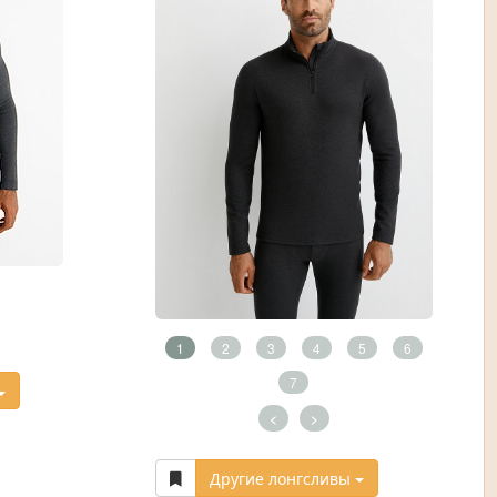
1
2
3
4
5
6
7
<
>
Другие лонгсливы