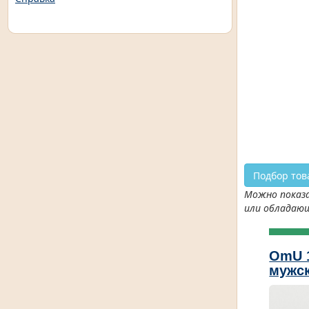
Подбор тов
Можно показа
или обладаю
OmU 
мужск