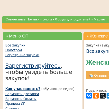
Совместные Покупки
•
Блоги
•
Форум для родителей
•
Маркет
• Меню СП
• Женские
Все Закупки
Закупка (вык
Все закуп
Пристрой
Регулярные закупки
Женск
Зарегистрируйтесь
,
чтобы увидеть больше
Отзывы о
закупок!
Как участвовать?
(обучающее видео)
Поделиться:
Варианты Доставки
Варианты Оплаты
Правила СП
Справка