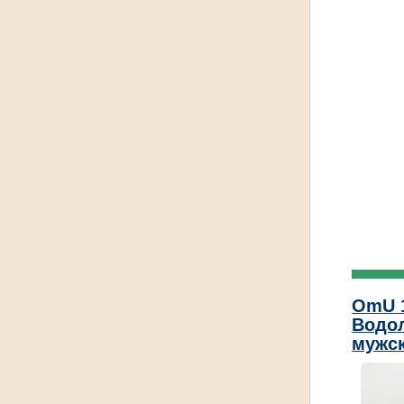
OmU 
Водол
мужск