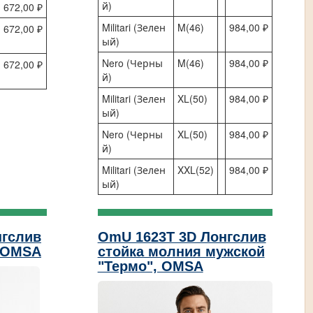
й)
672,00 ₽
Militari (Зелен
M(46)
984,00 ₽
672,00 ₽
ый)
Nero (Черны
M(46)
984,00 ₽
672,00 ₽
й)
Militari (Зелен
XL(50)
984,00 ₽
ый)
Nero (Черны
XL(50)
984,00 ₽
й)
Militari (Зелен
XXL(52)
984,00 ₽
ый)
нгслив
OmU 1623T 3D Лонгслив
, OMSA
стойка молния мужской
"Термо", OMSA