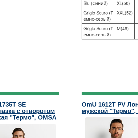
Blu (Синий)
XL(50)
Grigio Scuro (Т
XXL(52)
емно-серый)
Grigio Scuro (Т
М(46)
емно-серый)
1735T SE
OmU 1612T PV Ло
азка с отворотом
мужской "Термо"
ая "Термо", OMSA