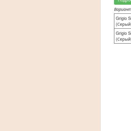
Вариан
Grigio 
(Серый
Grigio 
(Серый