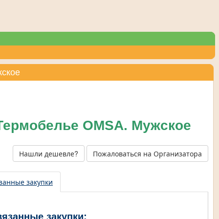
жское
 Термобелье OMSA. Мужское
Нашли дешевле?
Пожаловаться на Организатора
занные закупки
вязанные закупки: