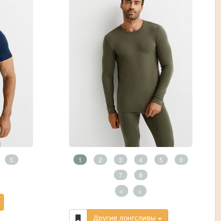
5
1
2
3
4
5
6
7
8
<
>
Другие лонгсливы