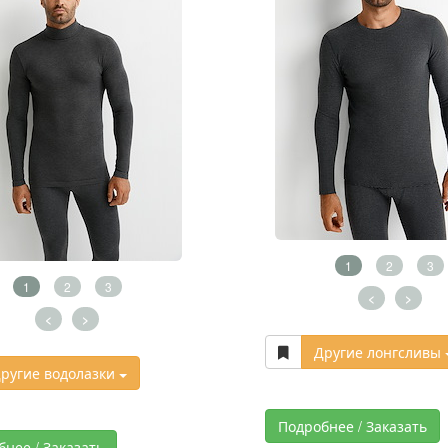
1
2
3
1
2
3
<
>
<
>
Другие лонгсливы
ругие водолазки
Подробнее / Заказать
бнее / Заказать