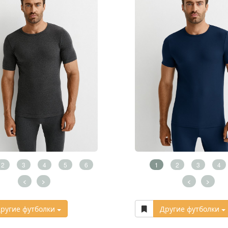
2
3
4
5
6
1
2
3
4
<
>
<
>
ругие футболки
Другие футболки