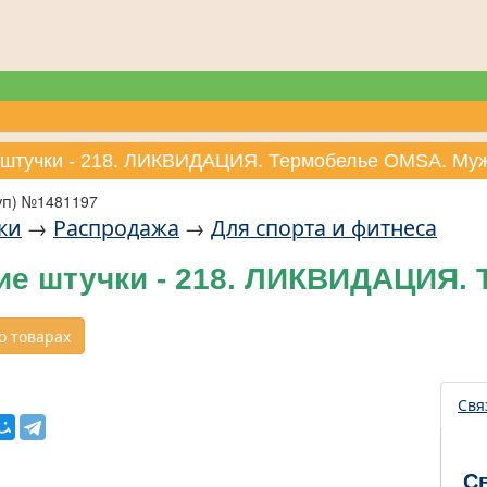
 штучки - 218. ЛИКВИДАЦИЯ. Термобелье OMSA. Му
уп) №1481197
ки
→
Распродажа
→
Для спорта и фитнеса
ие штучки - 218. ЛИКВИДАЦИЯ.
 товарах
Свя
С