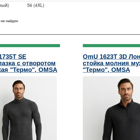
ный)
56 (4XL)
 не найден
1735T SE
OmU 1623T 3D Ло
азка с отворотом
стойка молния му
ая "Термо", OMSA
"Термо", OMSA