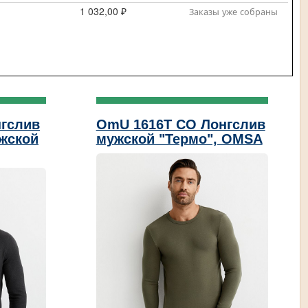
1 032,00 ₽
Заказы уже собраны
нгслив
OmU 1616T CO Лонгслив
жской
мужской "Термо", OMSA