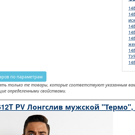
14
14
ис
14
14
14
же
14
ТУ
14
аров по параметрам
ть только те товары, которые соответствуют указанным вами 
щие определенными свойствами.
12T PV Лонгслив мужской "Термо"