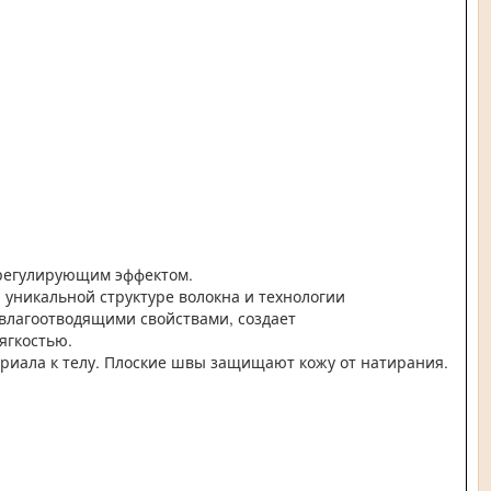
орегулирующим эффектом.
я уникальной структуре волокна и технологии
влагоотводящими свойствами, создает
 мягкостью.
териала к телу. Плоские швы защищают кожу от натирания.