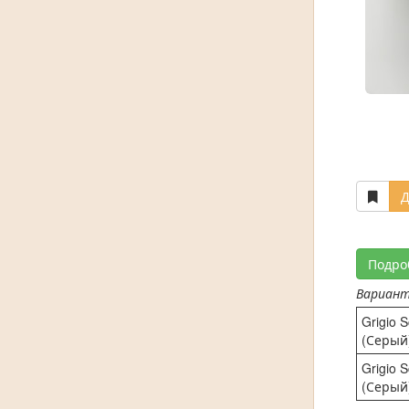
Д
Подро
Вариан
Grigio 
(Серый
Grigio 
(Серый