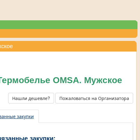
жское
 Термобелье OMSA. Мужское
Нашли дешевле?
Пожаловаться на Организатора
занные закупки
вязанные закупки: