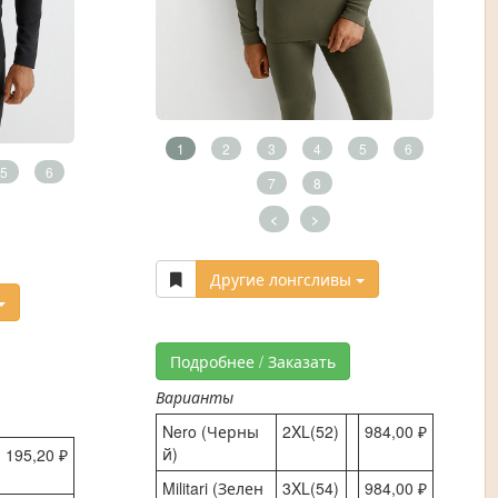
1
2
3
4
5
6
5
6
7
8
<
>
Другие лонгсливы
Подробнее / Заказать
Варианты
Nero (Черны
2XL(52)
984,00 ₽
й)
 195,20 ₽
Militari (Зелен
3XL(54)
984,00 ₽