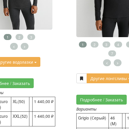
1
2
3
1
2
3
4
<
>
7
ругие водолазки
<
>
Другие лонгсливы
бнее / Заказать
ты
Подробнее / Заказать
Scuro
XL(50)
1 440,00 ₽
)
Варианты
Scuro
XXL(52)
1 440,00 ₽
Grigio (Серый)
46
1
)
(M)