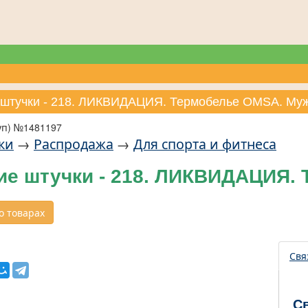
 штучки - 218. ЛИКВИДАЦИЯ. Термобелье OMSA. Му
уп) №1481197
ки
→
Распродажа
→
Для спорта и фитнеса
ие штучки - 218. ЛИКВИДАЦИЯ.
 товарах
Свя
С