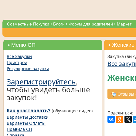
Совместные Покупки
•
Блоги
•
Форум для родителей
•
Маркет
• Меню СП
• Женские
Все Закупки
Закупка (вык
Все закуп
Пристрой
Регулярные закупки
Женск
Зарегистрируйтесь
,
чтобы увидеть больше
Отзывы о
закупок!
Как участвовать?
(обучающее видео)
Поделиться:
Варианты Доставки
Варианты Оплаты
Правила СП
Справка