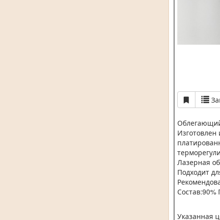
За
Облегающий 
Изготовлен 
платированн
терморегул
Лазерная об
Подходит дл
Рекомендова
Состав:
90% 
Указанная ц