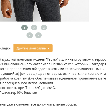
1
2
3
<
>
кладки
Другие лонгсливы
мужской лонгслив модель "Термо" с длинным рукавом с терм
из инновационного материала Persian Velvet, который благодар
ого переплетения обладает высокими теплоизоляционными и 
ирующий эффект, защищает от верта, отличается легкостью и
работка края invisible обеспечивает идеальное прилегание ма
я повседневного использования.
но носить при T от +5°C до -20°C.
Полиэстер
10% Эластан
ена уже включает все дополнительные сборы.