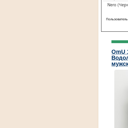
Nero (Чер
Пользователь
OmU 
Водол
мужск