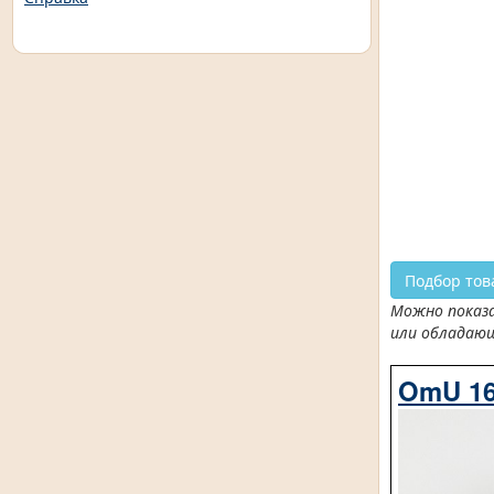
Подбор тов
Можно показа
или обладаю
OmU 16