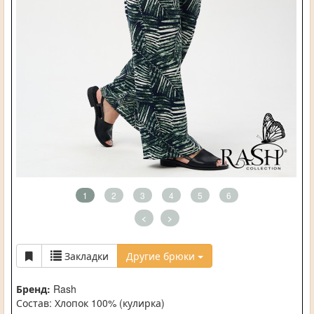
1
2
3
4
5
6
<
>
Закладки
Другие брюки
Бренд:
Rash
Состав: Хлопок 100% (кулирка)