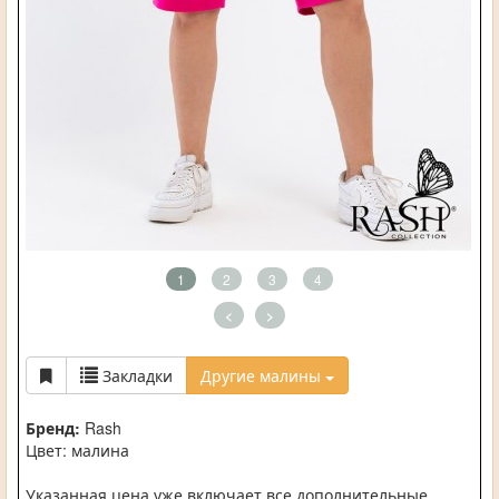
1
2
3
4
<
>
Закладки
Другие малины
Бренд:
Rash
Цвет: малина
Указанная цена уже включает все дополнительные