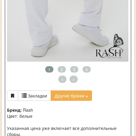
1
2
3
4
<
>
Закладки
Другие брюки
Бренд:
Rash
Цвет: белые
Указанная цена уже включает все дополнительные
сборы.