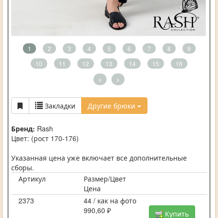
1
2
3
4
5
6
7
8
9
10
11
12
13
14
15
16
<
>
Закладки
Другие брюки
Бренд:
Rash
Цвет: (рост 170-176)
Указанная цена уже включает все дополнительные
сборы.
Артикул
Размер/Цвет
Цена
2373
44 / как на фото
990,60 ₽
Купить