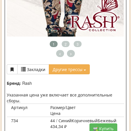
1
2
3
<
>
Закладки
Другие трессы
Бренд:
Rash
Указанная цена уже включает все дополнительные
сборы.
Артикул
Размер/Цвет
Цена
734
44 / СинийКоричневыйБежевый
434,34 ₽
Купить