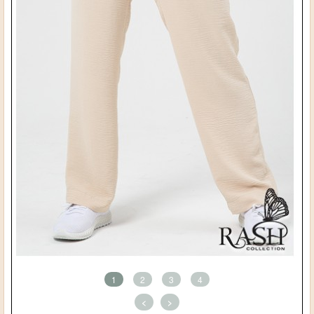
1
2
3
4
<
>