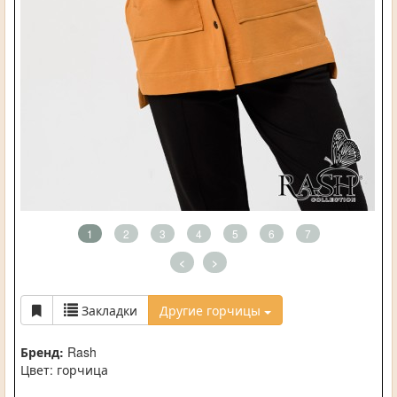
1
2
3
4
5
6
7
<
>
Закладки
Другие горчицы
Бренд:
Rash
Цвет: горчица