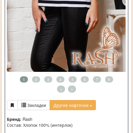
1
2
3
4
5
6
7
8
<
>
Закладки
Другие кофточки
Бренд:
Rash
Состав: Хлопок 100% (интерлок)