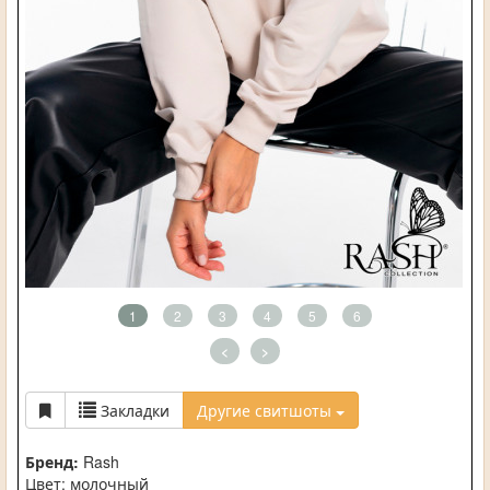
1
2
3
4
5
6
<
>
Закладки
Другие свитшоты
Бренд:
Rash
Цвет: молочный