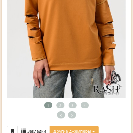
1
2
3
4
<
>
Закладки
Другие джемперы