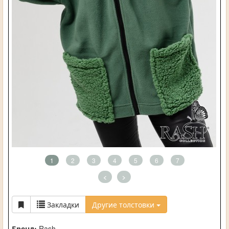
1
2
3
4
5
6
7
<
>
Закладки
Другие толстовки
Бренд:
Rash