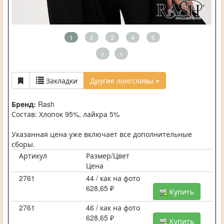
1
2
3
4
5
<
>
Закладки
Другие лонгсливы
Бренд:
Rash
Состав: Хлопок 95%, лайкра 5%
Указанная цена уже включает все дополнительные
сборы.
Артикул
Размер/Цвет
Цена
2761
44 / как на фото
628,65 ₽
Купить
2761
46 / как на фото
628,65 ₽
Купить