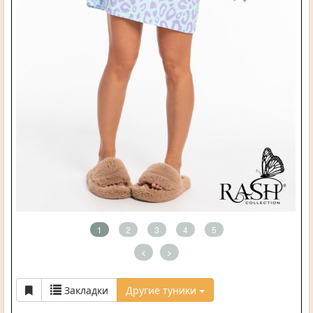
1
2
3
4
5
<
>
Закладки
Другие туники