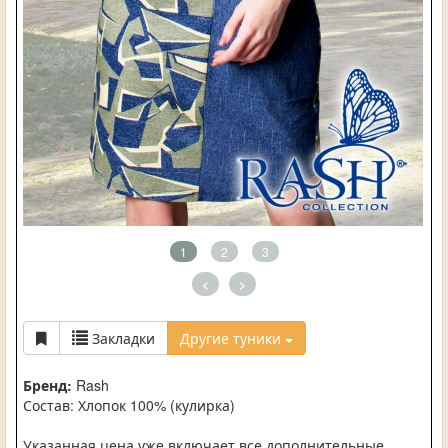
1
2
3
<
>
Закладки
Другие туники
Бренд:
Rash
Состав: Хлопок 100% (кулирка)
Указанная цена уже включает все дополнительные