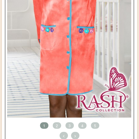
1
2
3
4
5
<
>