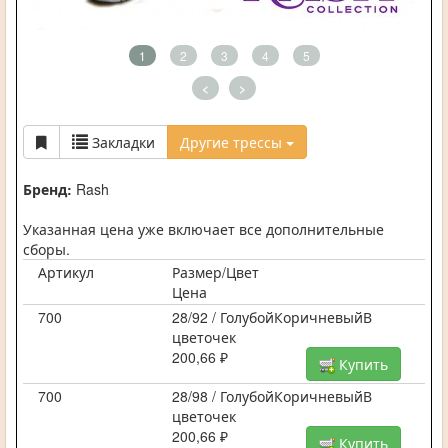
1
2
3
4
5
<
>
Закладки
Другие трессы
Бренд:
Rash
Указанная цена уже включает все дополнительные
сборы.
Артикул
Размер/Цвет
Цена
700
28/92 / ГолубойКоричневыйВ
цветочек
200,66 ₽
Купить
700
28/98 / ГолубойКоричневыйВ
цветочек
200,66 ₽
Купить