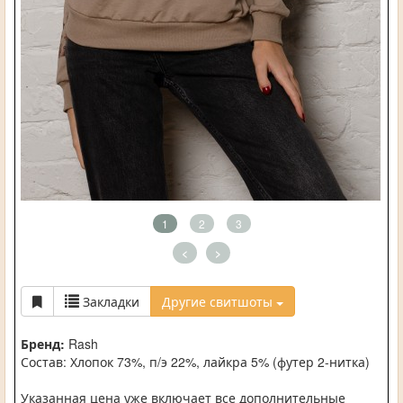
1
2
3
<
>
Закладки
Другие свитшоты
Бренд:
Rash
Состав: Хлопок 73%, п/э 22%, лайкра 5% (футер 2-нитка)
Указанная цена уже включает все дополнительные