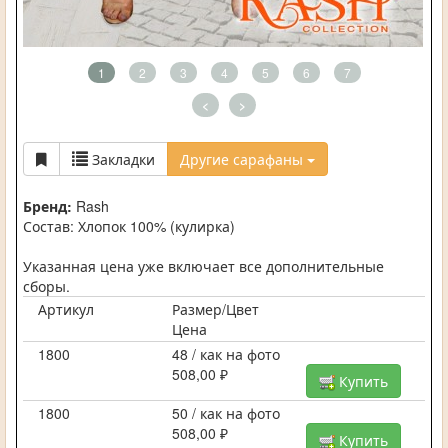
1
2
3
4
5
6
7
<
>
Закладки
Другие сарафаны
Бренд:
Rash
Состав: Хлопок 100% (кулирка)
Указанная цена уже включает все дополнительные
сборы.
Артикул
Размер/Цвет
Цена
1800
48 / как на фото
508,00 ₽
Купить
1800
50 / как на фото
508,00 ₽
Купить