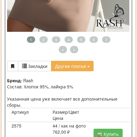
1
2
3
4
5
6
7
<
>
Закладки
Другие платья
Бренд:
Rash
Состав: Хлопок 95%, лайкра 5%
Указанная цена уже включает все дополнительные
сборы.
Артикул
Размер/Цвет
Цена
2575
44 / как на фото
762,00 ₽
Купить