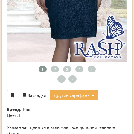
1
2
3
4
5
<
>
Закладки
Другие сарафаны
Бренд:
Rash
Цвет: II
Указанная цена уже включает все дополнительные
сборы.