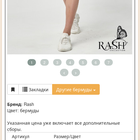
1
2
3
4
5
6
7
<
>
Закладки
Другие бермуды
Бренд:
Rash
Цвет: бермуды
Указанная цена уже включает все дополнительные
сборы.
Артикул
Размер/Цвет