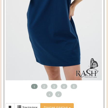
1
2
3
4
5
<
>
Закладки
Другие платья