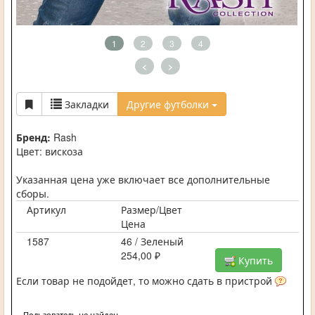
1
2
3
4
<
>
Закладки
Другие футболки
Бренд:
Rash
Цвет: вискоза
Указанная цена уже включает все дополнительные
сборы.
Артикул
Размер/Цвет
Цена
1587
46 / Зеленый
254,00 ₽
Купить
Если товар не подойдет, то можно сдать в пристрой
Пользователь не найден