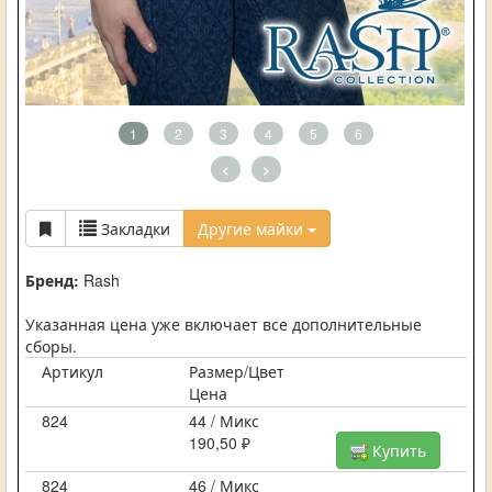
1
2
3
4
5
6
<
>
Закладки
Другие майки
Бренд:
Rash
Указанная цена уже включает все дополнительные
сборы.
Артикул
Размер/Цвет
Цена
824
44 / Микс
190,50 ₽
Купить
824
46 / Микс