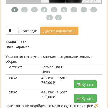
1
2
3
4
5
6
7
8
9
<
>
Закладки
Другие карамели
Бренд:
Rash
Цвет: карамель
Указанная цена уже включает все дополнительные
сборы.
Артикул
Размер/Цвет
Цена
2062
42 / как на фото
762,00 ₽
Купить
2062
44 / как на фото
762,00 ₽
Купить
Если товар не подойдет, то можно сдать в пристрой