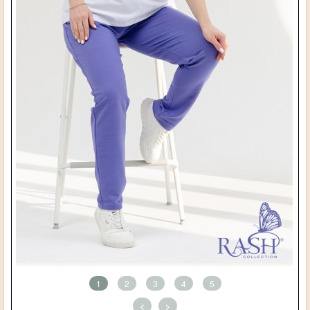
1
2
3
4
5
<
>