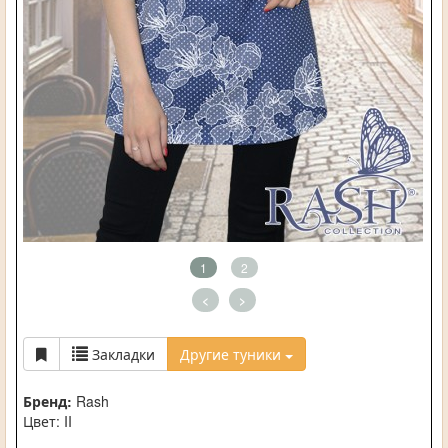
1
2
<
>
Закладки
Другие туники
Бренд:
Rash
Цвет: II