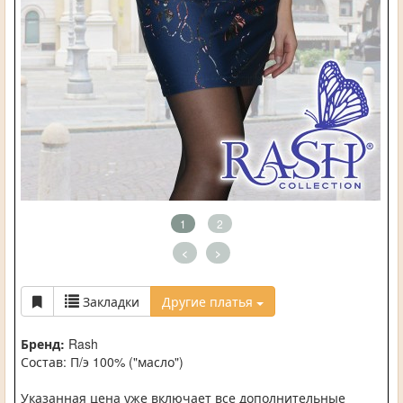
1
2
<
>
Закладки
Другие платья
Бренд:
Rash
Состав: П/э 100% ("масло")
Указанная цена уже включает все дополнительные