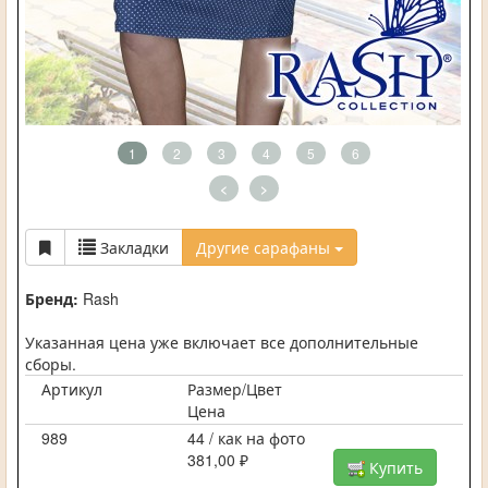
1
2
3
4
5
6
<
>
Закладки
Другие сарафаны
Бренд:
Rash
Указанная цена уже включает все дополнительные
сборы.
Артикул
Размер/Цвет
Цена
989
44 / как на фото
381,00 ₽
Купить