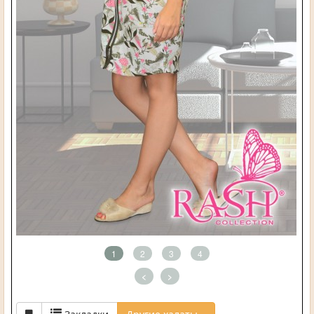
1
2
3
4
<
>
Закладки
Другие халаты