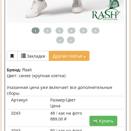
1
2
3
4
5
6
<
>
Закладки
Другие платья
Бренд:
Rash
Цвет: синее (крупная клетка)
Указанная цена уже включает все дополнительные
сборы.
Артикул
Размер/Цвет
Цена
2243
48 / как на фото
889,00 ₽
Купить
2243
50 / как на фото