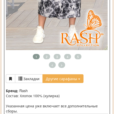
1
2
3
4
5
<
>
Закладки
Другие сарафаны
Бренд:
Rash
Состав: Хлопок 100% (кулирка)
Указанная цена уже включает все дополнительные
сборы.