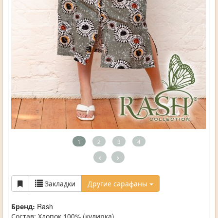
1
2
3
4
<
>
Закладки
Другие сарафаны
Бренд:
Rash
Состав: Хлопок 100% (кулирка)