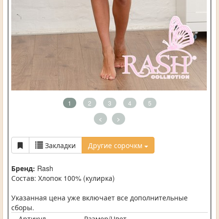
1
2
3
4
5
<
>
Закладки
Другие сорочкм
Бренд:
Rash
Состав: Хлопок 100% (кулирка)
Указанная цена уже включает все дополнительные
сборы.
Артикул
Размер/Цвет