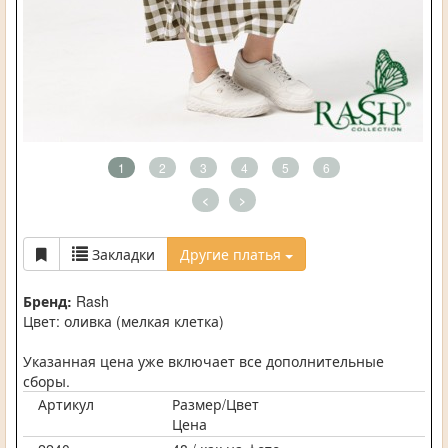
1
2
3
4
5
6
<
>
Закладки
Другие платья
Бренд:
Rash
Цвет: оливка (мелкая клетка)
Указанная цена уже включает все дополнительные
сборы.
Артикул
Размер/Цвет
Цена