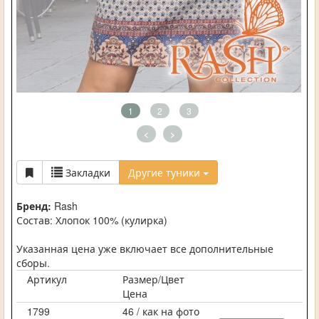
1
2
3
<
>
Закладки
Другие туники
Бренд:
Rash
Состав: Хлопок 100% (кулирка)
Указанная цена уже включает все дополнительные
сборы.
Артикул
Размер/Цвет
Цена
1799
46 / как на фото