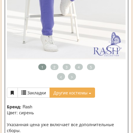
1
2
3
4
5
<
>
Закладки
Другие костюмы
Бренд:
Rash
Цвет: сирень
Указанная цена уже включает все дополнительные
сборы.