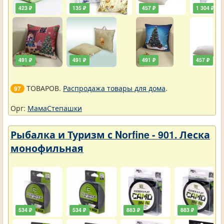
423 ₽
135 ₽
457 ₽
1 304 ₽
491 ₽
491 ₽
491 ₽
457 ₽
ТОВАРОВ.
Распродажа товары для дома
.
97
Орг:
МамаСтепашки
Рыбалка и Туризм с Norfine - 901. Леска
монофильная
534 ₽
534 ₽
883 ₽
883 ₽