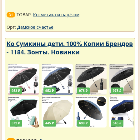
ТОВАР.
Косметика и парфюм
.
31
Орг:
Дамское счастье
Ко Сумкины дети. 100% Копии Брендов
- 1184. Зонты. Новинки
953 ₽
953 ₽
978 ₽
978 ₽
572 ₽
445 ₽
699 ₽
546 ₽