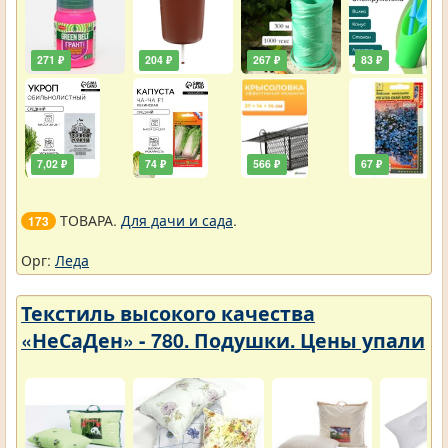
271 ₽
204 ₽
267 ₽
83 ₽
7,02 ₽
74 ₽
566 ₽
67 ₽
ТОВАРА.
Для дачи и сада
.
173
Орг:
Леда
Текстиль высокого качества
«НеСаДен» - 780. Подушки. Цены упали