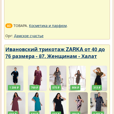
ТОВАРА.
Косметика и парфюм
.
83
Орг:
Дамское счастье
Ивановский трикотаж ZARKA от 40 до
76 размера - 87. Женщинам - Халат
1 206 ₽
769 ₽
575 ₽
806 ₽
313 ₽
544 ₽
544 ₽
544 ₽
494 ₽
1 181 ₽