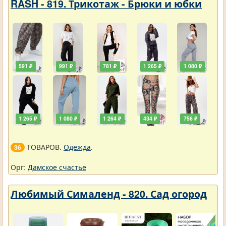
RASH - 819. Трикотаж - Брюки и юбки
591 ₽
991 ₽
781 ₽
1 265 ₽
1 080 ₽
1 265 ₽
1 080 ₽
1 264 ₽
434 ₽
756 ₽
ТОВАРОВ.
Одежда
.
36
Орг:
Дамское счастье
Любимый Сималенд - 820. Сад огород