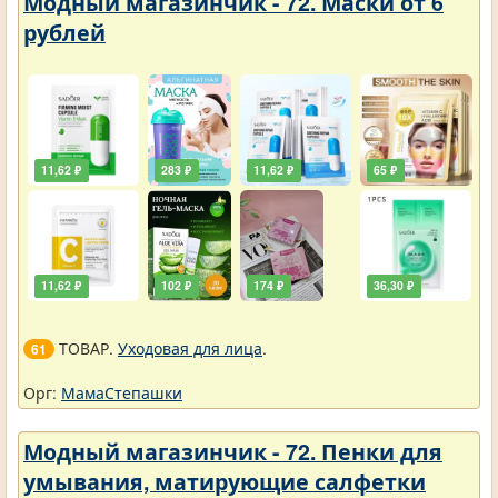
Модный магазинчик - 72. Маски от 6
рублей
11,62 ₽
283 ₽
11,62 ₽
65 ₽
11,62 ₽
102 ₽
174 ₽
36,30 ₽
ТОВАР.
Уходовая для лица
.
61
Орг:
МамаСтепашки
Модный магазинчик - 72. Пенки для
умывания, матирующие салфетки