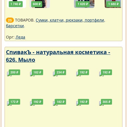
1 740 ₽
600 ₽
1 620 ₽
1 680 ₽
ТОВАРОВ.
Сумки, клатчи, рюкзаки, портфели,
25
барсетки
.
Орг:
Леда
СпивакЪ - натуральная косметика -
626. Мыло
200 ₽
182 ₽
234 ₽
192 ₽
192 ₽
172 ₽
192 ₽
182 ₽
192 ₽
305 ₽