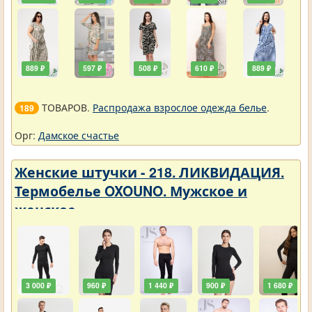
889 ₽
597 ₽
508 ₽
610 ₽
889 ₽
ТОВАРОВ.
Распродажа взрослое одежда белье
.
189
Орг:
Дамское счастье
Женские штучки - 218. ЛИКВИДАЦИЯ.
Термобелье OXOUNO. Мужское и
женское
3 000 ₽
960 ₽
1 440 ₽
900 ₽
1 680 ₽