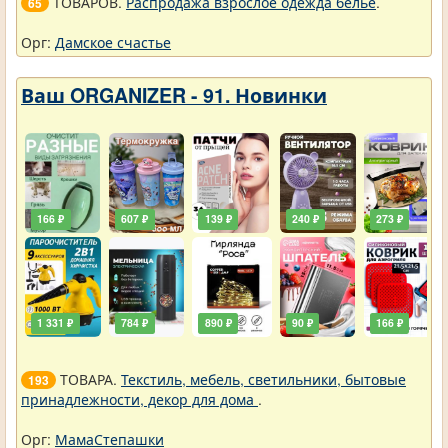
ТОВАРОВ.
Распродажа взрослое одежда белье
.
65
Орг:
Дамское счастье
Ваш ORGANIZER - 91. Новинки
166 ₽
607 ₽
139 ₽
240 ₽
273 ₽
1 331 ₽
784 ₽
890 ₽
90 ₽
166 ₽
ТОВАРА.
Текстиль, мебель, светильники, бытовые
193
принадлежности, декор для дома
.
Орг:
МамаСтепашки