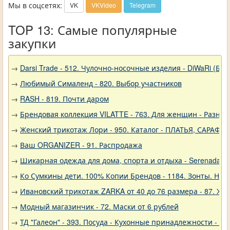
Мы в соцсетях:
VK
VKVideo
Telegram
TOP 13: Самые популярные
закупки
→
Darsi Trade - 512. Чулочно-носочные изделия - DiWaRi (Бел
→
Любимый Сималенд - 820. Выбор участников
→
RASH - 819. Почти даром
→
Брендовая коллекция VILATTE - 763. Для женщин - Разное
→
Женский трикотаж Лори - 950. Каталог - ПЛАТЬЯ, САРАФА
→
Ваш ORGANIZER - 91. Распродажа
→
Шикарная одежда для дома, спорта и отдыха - Serenada - 
→
Ко Сумкины дети. 100% Копии Брендов - 1184. Зонты. Нов
→
Ивановский трикотаж ZARKA от 40 до 76 размера - 87. Же
→
Модный магазинчик - 72. Маски от 6 рублей
→
ТД "Галеон" - 393. Посуда - Кухонные принадлежности - Ак