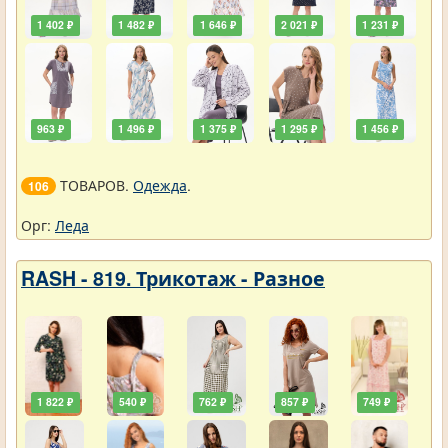
1 402 ₽
1 482 ₽
1 646 ₽
2 021 ₽
1 231 ₽
963 ₽
1 496 ₽
1 375 ₽
1 295 ₽
1 456 ₽
ТОВАРОВ.
Одежда
.
106
Орг:
Леда
RASH - 819. Трикотаж - Разное
1 822 ₽
540 ₽
762 ₽
857 ₽
749 ₽