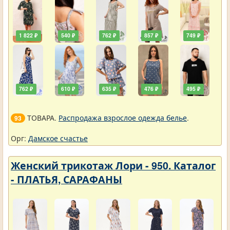
1 822 ₽
540 ₽
762 ₽
857 ₽
749 ₽
762 ₽
610 ₽
635 ₽
476 ₽
495 ₽
ТОВАРА.
Распродажа взрослое одежда белье
.
93
Орг:
Дамское счастье
Женский трикотаж Лори - 950. Каталог
- ПЛАТЬЯ, САРАФАНЫ