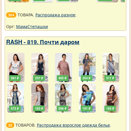
ТОВАРА.
Распродажа разное
.
304
Орг:
МамаСтепашки
RASH - 819. Почти даром
381 ₽
237 ₽
495 ₽
254 ₽
311 ₽
572 ₽
183 ₽
286 ₽
191 ₽
184 ₽
ТОВАРОВ.
Распродажа взрослое одежда белье
.
35