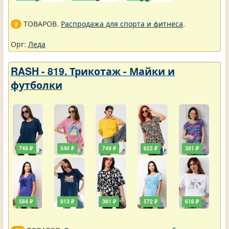
ТОВАРОВ.
Распродажа для спорта и фитнеса
.
9
Орг:
Леда
RASH - 819. Трикотаж - Майки и
футболки
749 ₽
540 ₽
749 ₽
622 ₽
381 ₽
584 ₽
813 ₽
381 ₽
572 ₽
616 ₽