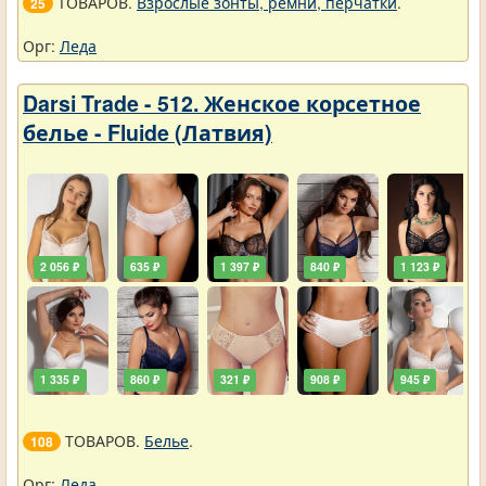
ТОВАРОВ.
Взрослые зонты, ремни, перчатки
.
25
Орг:
Леда
Darsi Trade - 512. Женское корсетное
белье - Fluide (Латвия)
2 056 ₽
635 ₽
1 397 ₽
840 ₽
1 123 ₽
1 335 ₽
860 ₽
321 ₽
908 ₽
945 ₽
ТОВАРОВ.
Белье
.
108
Орг:
Леда