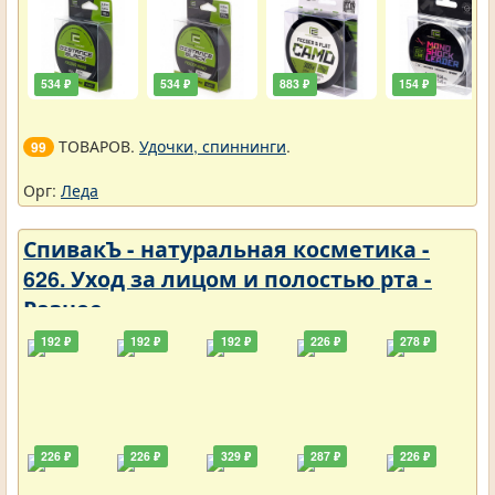
534 ₽
534 ₽
883 ₽
154 ₽
ТОВАРОВ.
Удочки, спиннинги
.
99
Орг:
Леда
СпивакЪ - натуральная косметика -
626. Уход за лицом и полостью рта -
Разное
192 ₽
192 ₽
192 ₽
226 ₽
278 ₽
226 ₽
226 ₽
329 ₽
287 ₽
226 ₽