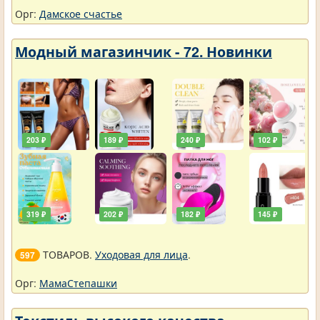
Орг:
Дамское счастье
Модный магазинчик - 72. Новинки
203 ₽
189 ₽
240 ₽
102 ₽
319 ₽
202 ₽
182 ₽
145 ₽
ТОВАРОВ.
Уходовая для лица
.
597
Орг:
МамаСтепашки