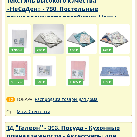
Текстиль высокого качества
«НеСаДен» - 780. Постельные
принадлежности вразбивку. Цены
упали
1 930 ₽
728 ₽
186 ₽
423 ₽
2 117 ₽
576 ₽
1 185 ₽
152 ₽
ТОВАРА.
Распродажа товары для дома
.
52
Орг:
МамаСтепашки
ТД "Галеон" - 393. Посуда - Кухонные
принадлежности - Аксессуары для