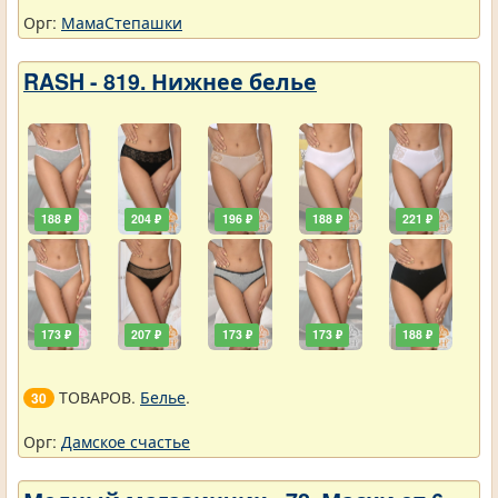
Орг:
МамаСтепашки
RASH - 819. Нижнее белье
188 ₽
204 ₽
196 ₽
188 ₽
221 ₽
173 ₽
207 ₽
173 ₽
173 ₽
188 ₽
ТОВАРОВ.
Белье
.
30
Орг:
Дамское счастье