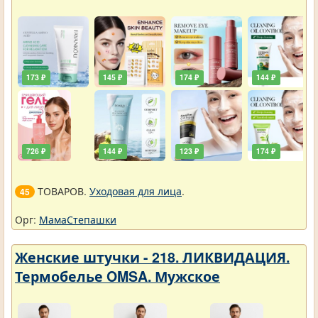
173 ₽
145 ₽
174 ₽
144 ₽
726 ₽
144 ₽
123 ₽
174 ₽
ТОВАРОВ.
Уходовая для лица
.
45
Орг:
МамаСтепашки
Женские штучки - 218. ЛИКВИДАЦИЯ.
Термобелье OMSA. Мужское