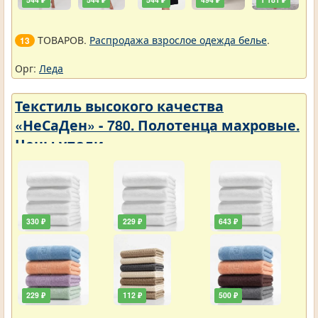
ТОВАРОВ.
Распродажа взрослое одежда белье
.
13
Орг:
Леда
Текстиль высокого качества
«НеСаДен» - 780. Полотенца махровые.
Цены упали
330 ₽
229 ₽
643 ₽
229 ₽
112 ₽
500 ₽