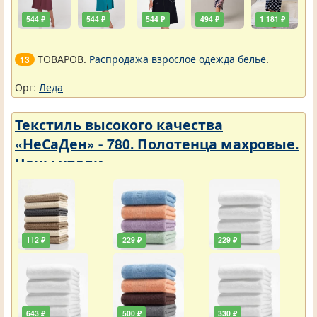
544 ₽
544 ₽
544 ₽
494 ₽
1 181 ₽
ТОВАРОВ.
Распродажа взрослое одежда белье
.
13
Орг:
Леда
Текстиль высокого качества
«НеСаДен» - 780. Полотенца махровые.
Цены упали
112 ₽
229 ₽
229 ₽
643 ₽
500 ₽
330 ₽