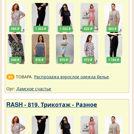
584 ₽
1 353 ₽
1 022 ₽
622 ₽
483 ₽
540 ₽
476 ₽
876 ₽
572 ₽
1 194 ₽
ТОВАРА.
Распродажа взрослое одежда белье
.
93
Орг:
Дамское счастье
RASH - 819. Трикотаж - Разное