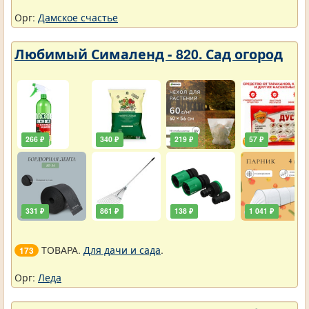
Орг:
Дамское счастье
Любимый Сималенд - 820. Сад огород
266 ₽
340 ₽
219 ₽
57 ₽
331 ₽
861 ₽
138 ₽
1 041 ₽
ТОВАРА.
Для дачи и сада
.
173
Орг:
Леда