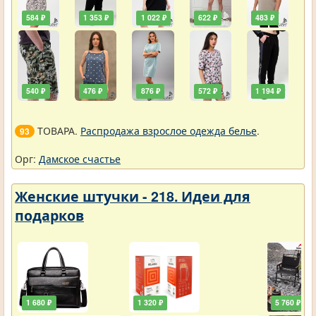
584 ₽
1 353 ₽
1 022 ₽
622 ₽
483 ₽
540 ₽
476 ₽
876 ₽
572 ₽
1 194 ₽
ТОВАРА.
Распродажа взрослое одежда белье
.
93
Орг:
Дамское счастье
Женские штучки - 218. Идеи для
подарков
1 680 ₽
1 320 ₽
5 760 ₽