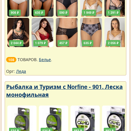
908 ₽
635 ₽
590 ₽
1 949 ₽
1 291 ₽
2 044 ₽
1 079 ₽
457 ₽
635 ₽
2 056 ₽
ТОВАРОВ.
Белье
.
108
Орг:
Леда
Рыбалка и Туризм с Norfine - 901. Леска
монофильная
534 ₽
534 ₽
883 ₽
883 ₽