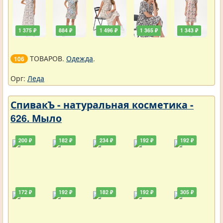
1 375 ₽
884 ₽
1 496 ₽
1 365 ₽
1 343 ₽
ТОВАРОВ.
Одежда
.
106
Орг:
Леда
СпивакЪ - натуральная косметика -
626. Мыло
200 ₽
182 ₽
234 ₽
192 ₽
192 ₽
172 ₽
192 ₽
182 ₽
192 ₽
305 ₽