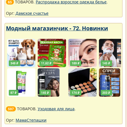
ТОВАРОВ.
Распродажа взрослое одежда белье
.
65
Орг:
Дамское счастье
Модный магазинчик - 72. Новинки
348 ₽
11,62 ₽
189 ₽
145 ₽
87 ₽
145 ₽
174 ₽
203 ₽
ТОВАРОВ.
Уходовая для лица
.
597
Орг:
МамаСтепашки