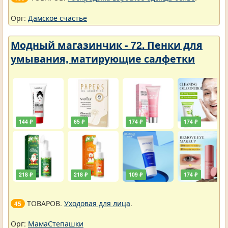
Орг:
Дамское счастье
Модный магазинчик - 72. Пенки для
умывания, матирующие салфетки
144 ₽
65 ₽
174 ₽
174 ₽
218 ₽
218 ₽
109 ₽
174 ₽
ТОВАРОВ.
Уходовая для лица
.
45
Орг:
МамаСтепашки