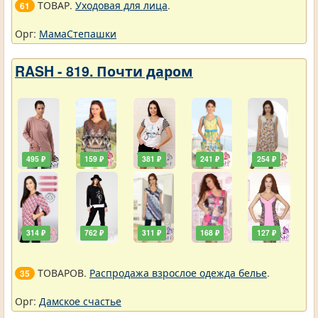
ТОВАР.
Уходовая для лица
.
61
Орг:
МамаСтепашки
RASH - 819. Почти даром
495 ₽
159 ₽
381 ₽
241 ₽
254 ₽
314 ₽
762 ₽
311 ₽
168 ₽
127 ₽
ТОВАРОВ.
Распродажа взрослое одежда белье
.
35
Орг:
Дамское счастье