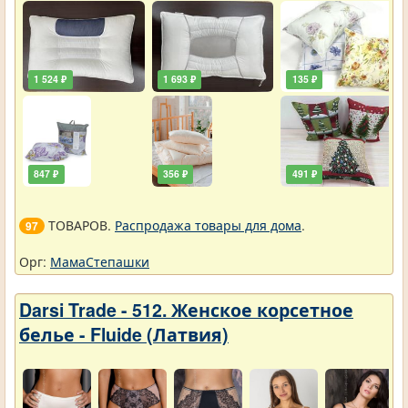
1 524 ₽
1 693 ₽
135 ₽
847 ₽
356 ₽
491 ₽
ТОВАРОВ.
Распродажа товары для дома
.
97
Орг:
МамаСтепашки
Darsi Trade - 512. Женское корсетное
белье - Fluide (Латвия)