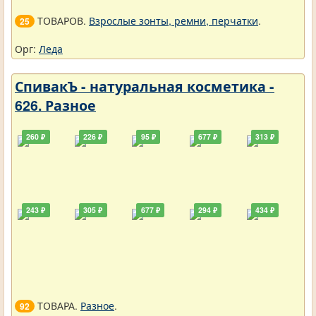
ТОВАРОВ.
Взрослые зонты, ремни, перчатки
.
25
Орг:
Леда
СпивакЪ - натуральная косметика -
626. Разное
260 ₽
226 ₽
95 ₽
677 ₽
313 ₽
243 ₽
305 ₽
677 ₽
294 ₽
434 ₽
ТОВАРА.
Разное
.
92