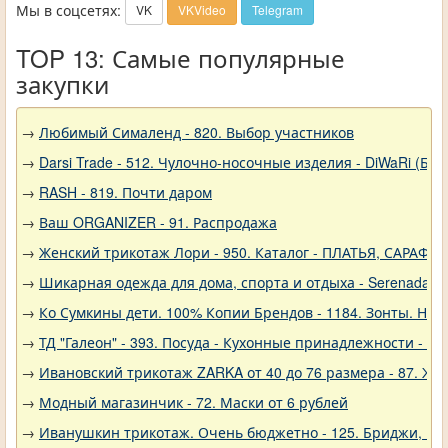
Мы в соцсетях:
VK
VKVideo
Telegram
TOP 13: Самые популярные
закупки
→
Любимый Сималенд - 820. Выбор участников
→
Darsi Trade - 512. Чулочно-носочные изделия - DiWaRi (Бел
→
RASH - 819. Почти даром
→
Ваш ORGANIZER - 91. Распродажа
→
Женский трикотаж Лори - 950. Каталог - ПЛАТЬЯ, САРАФА
→
Шикарная одежда для дома, спорта и отдыха - Serenada - 
→
Ко Сумкины дети. 100% Копии Брендов - 1184. Зонты. Нов
→
ТД "Галеон" - 393. Посуда - Кухонные принадлежности - Ак
→
Ивановский трикотаж ZARKA от 40 до 76 размера - 87. Же
→
Модный магазинчик - 72. Маски от 6 рублей
→
Иванушкин трикотаж. Очень бюджетно - 125. Бриджи, шо