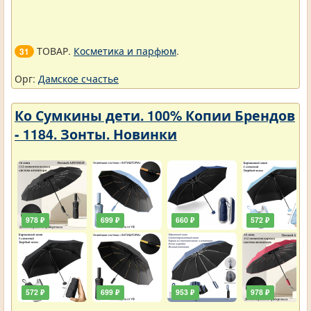
ТОВАР.
Косметика и парфюм
.
31
Орг:
Дамское счастье
Ко Сумкины дети. 100% Копии Брендов
- 1184. Зонты. Новинки
978 ₽
699 ₽
660 ₽
572 ₽
572 ₽
699 ₽
953 ₽
978 ₽