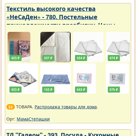
Текстиль высокого качества
«НеСаДен» - 780. Постельные
принадлежности вразбивку. Цены
упали
423 ₽
237 ₽
254 ₽
474 ₽
423 ₽
152 ₽
643 ₽
576 ₽
ТОВАРА.
Распродажа товары для дома
.
52
Орг:
МамаСтепашки
ТД "Галеон" - 393. Посуда - Кухонные