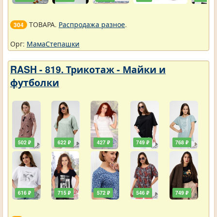
ТОВАРА.
Распродажа разное
.
304
Орг:
МамаСтепашки
RASH - 819. Трикотаж - Майки и
футболки
502 ₽
622 ₽
427 ₽
749 ₽
768 ₽
616 ₽
715 ₽
572 ₽
546 ₽
749 ₽