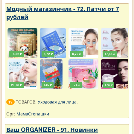
Модный магазинчик - 72. Патчи от 7
рублей
14,52 ₽
8,72 ₽
8,72 ₽
17,43 ₽
21,78 ₽
145 ₽
174 ₽
174 ₽
ТОВАРОВ.
Уходовая для лица
.
19
Орг:
МамаСтепашки
Ваш ORGANIZER - 91. Новинки