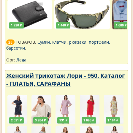
1 920 ₽
1 440 ₽
1 680 ₽
ТОВАРОВ.
Сумки, клатчи, рюкзаки, портфели,
25
барсетки
.
Орг:
Леда
Женский трикотаж Лори - 950. Каталог
- ПЛАТЬЯ, САРАФАНЫ
2 021 ₽
3 284 ₽
931 ₽
1 696 ₽
1 194 ₽