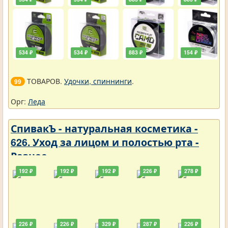
534 ₽
534 ₽
883 ₽
154 ₽
ТОВАРОВ.
Удочки, спиннинги
.
99
Орг:
Леда
СпивакЪ - натуральная косметика -
626. Уход за лицом и полостью рта -
Разное
192 ₽
192 ₽
192 ₽
226 ₽
278 ₽
226 ₽
226 ₽
329 ₽
287 ₽
226 ₽