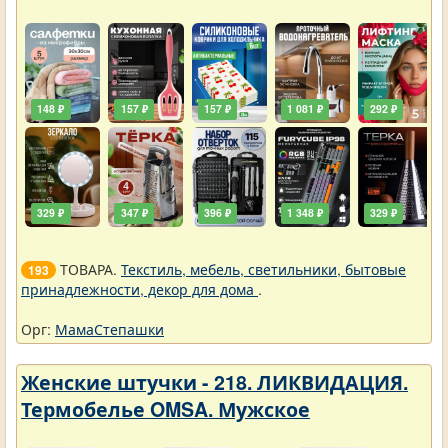
148 ₽
157 ₽
157 ₽
1 081 ₽
292 ₽
329 ₽
347 ₽
396 ₽
1 348 ₽
329 ₽
ТОВАРА.
Текстиль, мебель, светильники, бытовые
193
принадлежности, декор для дома
.
Орг:
МамаСтепашки
Женские штучки - 218. ЛИКВИДАЦИЯ.
Термобелье OMSA. Мужское