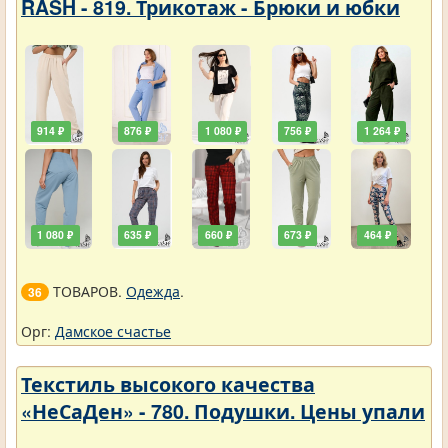
RASH - 819. Трикотаж - Брюки и юбки
914 ₽
876 ₽
1 080 ₽
756 ₽
1 264 ₽
1 080 ₽
635 ₽
660 ₽
673 ₽
464 ₽
ТОВАРОВ.
Одежда
.
36
Орг:
Дамское счастье
Текстиль высокого качества
«НеСаДен» - 780. Подушки. Цены упали