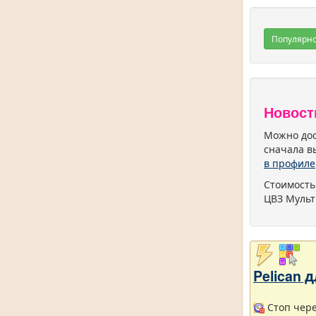
Популярн
Новост
Можно дос
сначала в
в профиле
Стоимость
ЦВЗ Мульт
Pelican
Стоп через