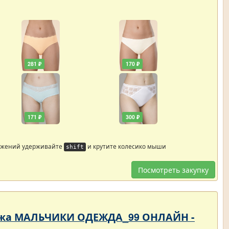
281 ₽
170 ₽
171 ₽
300 ₽
ажений удерживайте
и крутите колесико мыши
shift
Посмотреть закупку
родажа МАЛЬЧИКИ ОДЕЖДА_99 ОНЛАЙН -