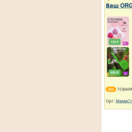
Ваш ORG
129 ₽
958 ₽
ТОВАР
304
Орг:
МамаСт