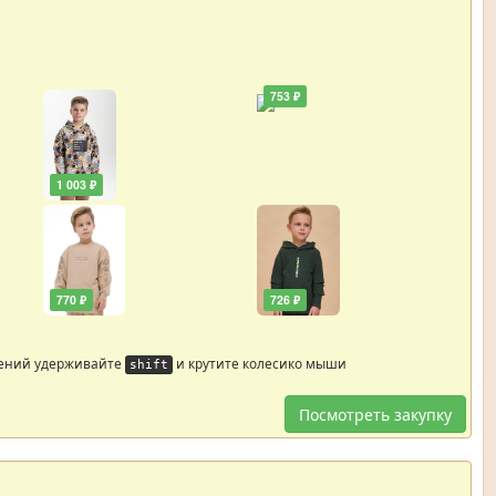
753 ₽
1 003 ₽
770 ₽
726 ₽
жений удерживайте
и крутите колесико мыши
shift
Посмотреть закупку