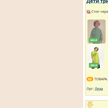
Дети тр
Стоп через
859 ₽
389 ₽
ТОВАРА
92
Орг:
Леда