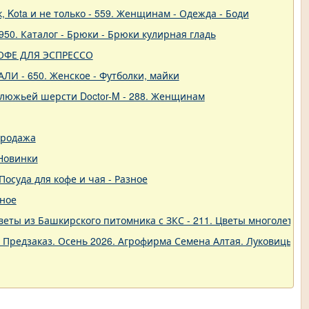
 Kota и не только - 559. Женщинам - Одежда - Боди
50. Каталог - Брюки - Брюки кулирная гладь
- КОФЕ ДЛЯ ЭСПРЕССО
ЛИ - 650. Женское - Футболки, майки
блюжьей шерсти Doctor-M - 288. Женщинам
продажа
 Новинки
 Посуда для кофе и чая - Разное
зное
еты из Башкирского питомника с ЗКС - 211. Цветы многолетние
. Предзаказ. Осень 2026. Агрофирма Семена Алтая. Луковицы. 