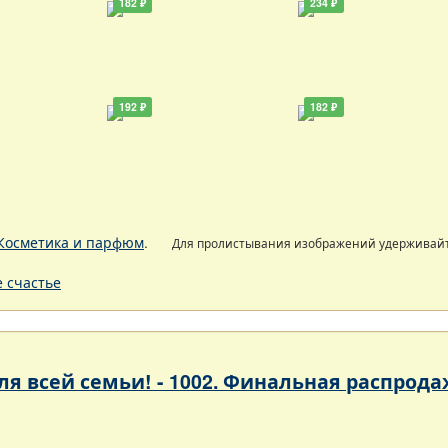
182 ₽
234 ₽
192 ₽
182 ₽
Косметика и парфюм
.
Для пролистывания изображений удерживай
 счастье
 для всей семьи! - 1002. Финальная расп