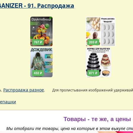
ANIZER - 91. Распродажа
767 ₽
203 ₽
432 ₽
871 ₽
А.
Распродажа разное
.
Для пролистывания изображений удержива
епашки
Товары - те же, а цены
Мы отобрали те товары, цена на которые в этом выкупе ста