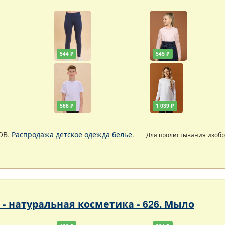
544 ₽
545 ₽
566 ₽
1 039 ₽
ОВ.
Распродажа детское одежда белье
.
Для пролистывания изоб
- натуральная косметика - 626. Мыло