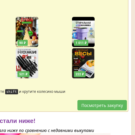
90 ₽
1 011 ₽
521 ₽
222 ₽
йте
и крутите колесико мыши
shift
Посмотреть закупку
 стали ниже!
ла ниже по сравнению с недавними выкупами