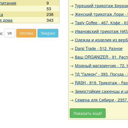
 питания
9
→
Турецкий трикотаж Беррак,
53
→
Женский трикотаж Лори - 9
жа
238
я дома
343
→
Tasty Coffee - 467. Кофе 
→
Ивановский трикотаж НАТА
х:
VK
VKVideo
Telegram
→
Одежда и изделия из вер
→
Darsi Trade - 512. Разное
→
Ваш ORGANIZER - 91. Рас
→
Модный магазинчик - 72.
→
ТД "Галеон" - 393. Посуда -
→
RASH - 819. Трикотаж - Ра
→
Зимостойкие саженцы и цв
→
Семена для Сибири - 2357
Показать ещё!