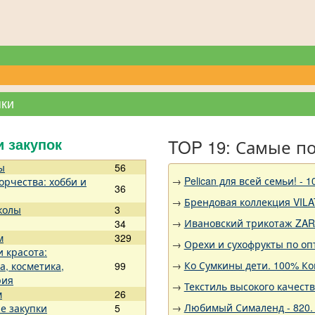
пки
TOP 19: Самые п
и закупок
ы
56
→
Pelican для всей семьи!
орчества: хобби и
36
→
Брендовая коллекция VILA
колы
3
→
Ивановский трикотаж ZARK
34
м
329
→
Орехи и сухофрукты по оп
и красота:
→
Ко Сумкины дети. 100% К
а, косметика,
99
рия
→
Текстиль высокого качест
м
26
→
Любимый Сималенд - 820. 
е закупки
5