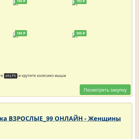
192 ₽
192 ₽
192 ₽
305 ₽
те
и крутите колесико мыши
shift
Посмотреть закупку
родажа ВЗРОСЛЫЕ_99 ОНЛАЙН - Женщины