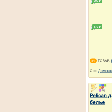
200 ₽
172 ₽
ТОВАР.
31
Орг:
Дамское
Pelican
белье