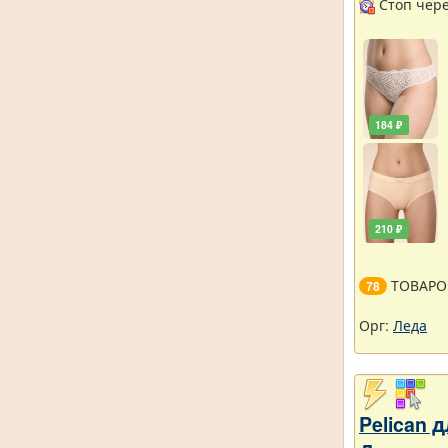
Стоп через
184 ₽
210 ₽
ТОВАРО
78
Орг:
Леда
Pelican