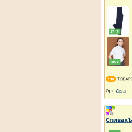
271 ₽
585 ₽
ТОВАР
130
Орг:
Леда
СпивакЪ 