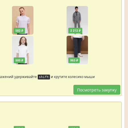
582 ₽
2 212 ₽
500 ₽
963 ₽
ражений удерживайте
и крутите колесико мыши
shift
Посмотреть закупку