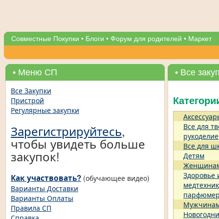
Совместные Покупки
•
Блоги
•
Форум для родителей
•
Маркет
• Меню СП
• Все заку
Все Закупки
Пристрой
Категори
Регулярные закупки
Аксессуар
Все для тв
Зарегистрируйтесь
,
рукоделие
чтобы увидеть больше
Все для ш
закупок!
Детям
Женщина
Здоровье 
Как участвовать?
(обучающее видео)
медтехник
Варианты Доставки
парфюме
Варианты Оплаты
Мужчина
Правила СП
Новогодни
Справка