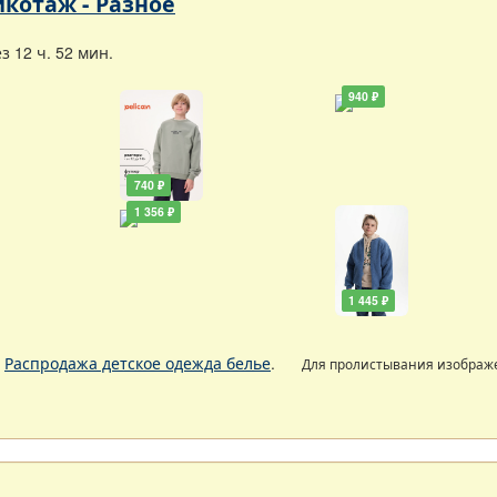
икотаж - Разное
 12 ч. 52 мин.
940 ₽
740 ₽
1 356 ₽
1 445 ₽
.
Распродажа детское одежда белье
.
Для пролистывания изобра