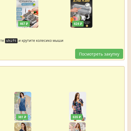
467 ₽
624 ₽
йте
и крутите колесико мыши
shift
Посмотреть закупку
381 ₽
635 ₽