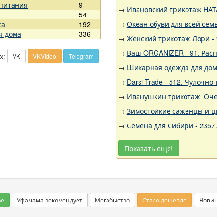
 питания
9
→
Ивановский трикотаж НАТА
54
→
Океан обуви для всей семь
жа
192
я дома
336
→
Женский трикотаж Лори - 
→
Ваш ORGANIZER - 91. Рас
х:
VK
VKVideo
Telegram
→
Шикарная одежда для дома,
→
Darsi Trade - 512. Чулочн
→
Иванушкин трикотаж. Очен
→
Зимостойкие саженцы и цв
→
Семена для Сибири - 2357
Показать ещё!
ое
Уфамама рекомендует
Мегабыстро
Стало дешевле
Нови