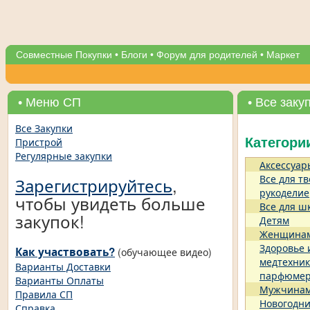
Совместные Покупки
•
Блоги
•
Форум для родителей
•
Маркет
• Меню СП
• Все заку
Все Закупки
Пристрой
Категори
Регулярные закупки
Аксессуар
Все для тв
Зарегистрируйтесь
,
рукоделие
чтобы увидеть больше
Все для ш
закупок!
Детям
Женщина
Здоровье 
Как участвовать?
(обучающее видео)
медтехник
Варианты Доставки
парфюме
Варианты Оплаты
Мужчина
Правила СП
Новогодни
Справка