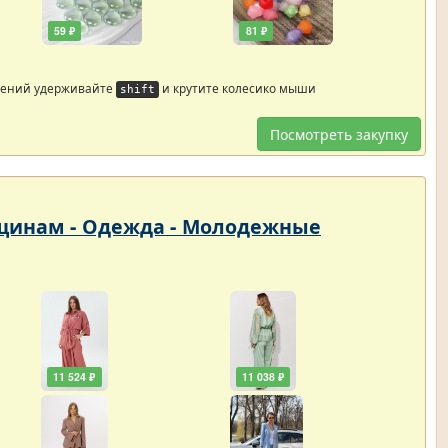
59 ₽
81 ₽
жений удерживайте
и крутите колесико мыши
shift
Посмотреть закупку
енщинам - Одежда - Молодежные
11 524 ₽
11 038 ₽