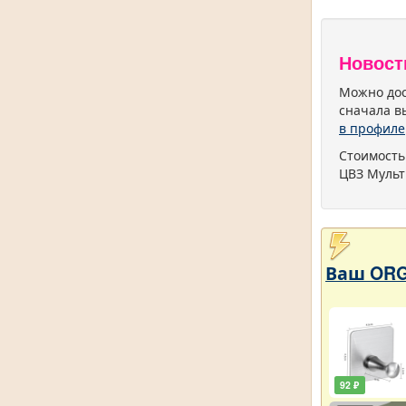
Новост
Можно дос
сначала в
в профиле
Стоимость
ЦВЗ Мульт
Ваш ORG
92 ₽