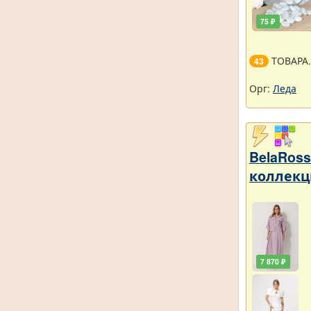
75 ₽
ТОВАРА
43
Орг:
Леда
BelaRos
коллекц
7 870 ₽