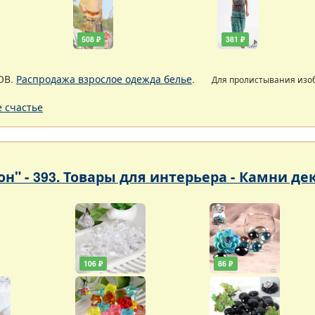
508 ₽
381 ₽
ОВ.
Распродажа взрослое одежда белье
.
Для пролистывания из
 счастье
он" - 393. Товары для интерьера - Камни д
106 ₽
86 ₽