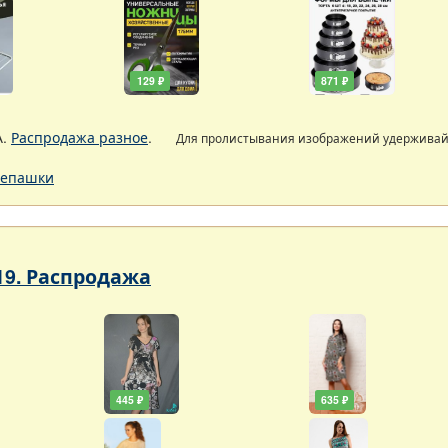
129 ₽
871 ₽
А.
Распродажа разное
.
Для пролистывания изображений удержива
епашки
19. Распродажа
445 ₽
635 ₽