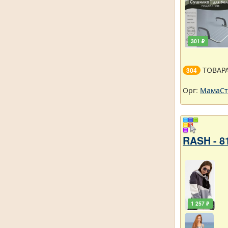
301 ₽
ТОВАР
304
Орг:
МамаСт
RASH - 8
1 257 ₽