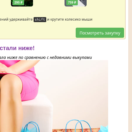
295 ₽
759 ₽
жений удерживайте
и крутите колесико мыши
shift
Посмотреть закупку
 стали ниже!
ла ниже по сравнению с недавними выкупами