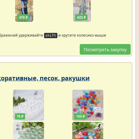
470 ₽
622 ₽
ображений удерживайте
и крутите колесико мыши
shift
Посмотреть закупку
екоративные, песок, ракушки
76 ₽
103 ₽