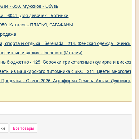
ЛИ - 650. Мужское - Обувь
и - 6041. Для девочек - Ботинки
950. Каталог - ПЛАТЬЯ, САРАФАНЫ
продажа
 спорта и отдыха - Serenada - 214. Женская одежда - Женские 
о-носочные изделия - Innamore (Италия)
ь бюджетно - 125. Cорочки трикотажные (кулирка и вискоза) от
еты из Башкирского питомника с ЗКС - 211. Цветы многолетние
. Предзаказ. Осень 2026. Агрофирма Семена Алтая. Луковицы. 
нки
Все товары