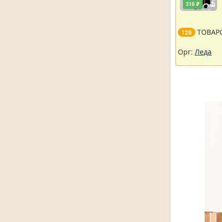
316 ₽
ТОВАР
128
Орг:
Леда