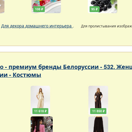
108 ₽
95 ₽
.
Для декора домашнего интерьера
.
Для пролистывания изобра
so - премиум бренды Белоруссии - 532. Ж
ии - Костюмы
11 618 ₽
11 850 ₽