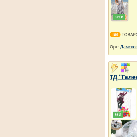
572 ₽
ТОВАР
189
Орг:
Дамское
ТД "Гале
56 ₽