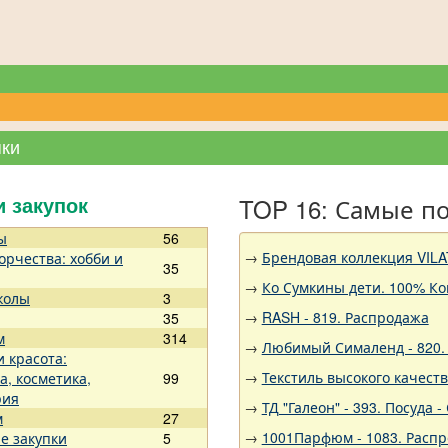
пки
TOP 16: Самые п
и закупок
ы
56
→
Брендовая коллекция VILA
орчества: хобби и
35
→
Ко Сумкины дети. 100% Ко
колы
3
→
RASH - 819. Распродажа
35
м
314
→
Любимый Сималенд - 820. 
и красота:
→
Текстиль высокого качест
а, косметика,
99
рия
→
ТД "Галеон" - 393. Посуда
м
27
→
1001Парфюм - 1083. Расп
е закупки
5