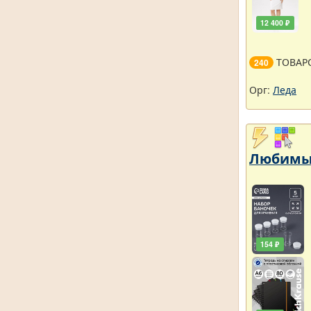
12 400 ₽
ТОВАР
240
Орг:
Леда
Любимый
154 ₽