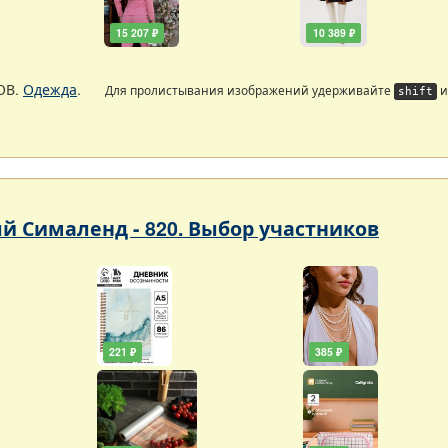
15 207 ₽
10 389 ₽
ОВ.
Одежда
.
Для пролистывания изображений удерживайте
и
shift
 Сималенд - 820. Выбор участников
221 ₽
385 ₽