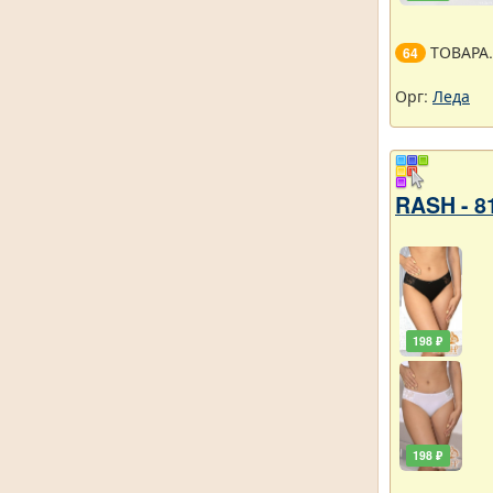
ТОВАРА
64
Орг:
Леда
RASH - 8
198 ₽
198 ₽