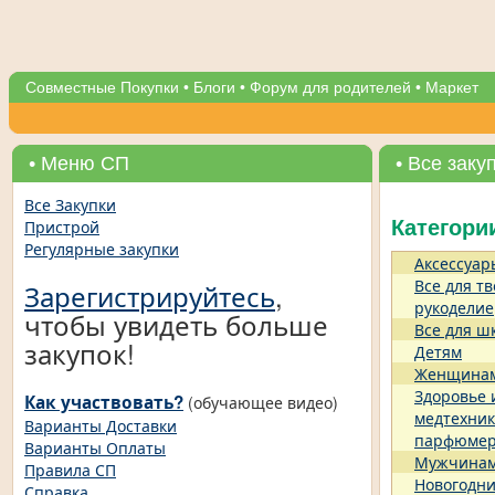
Совместные Покупки
•
Блоги
•
Форум для родителей
•
Маркет
• Меню СП
• Все заку
Все Закупки
Пристрой
Категори
Регулярные закупки
Аксессуар
Все для тв
Зарегистрируйтесь
,
рукоделие
чтобы увидеть больше
Все для ш
закупок!
Детям
Женщина
Здоровье 
Как участвовать?
(обучающее видео)
медтехник
Варианты Доставки
парфюме
Варианты Оплаты
Мужчина
Правила СП
Новогодни
Справка