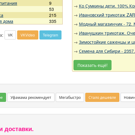
 питания
9
→
Ко Сумкины дети. 100% Ко
53
→
Ивановский трикотаж ZARK
жа
215
я дома
335
→
Модный магазинчик - 72. 
→
Иванушкин трикотаж. Оче
х:
VK
VKVideo
Telegram
→
Зимостойкие саженцы и цв
→
Семена для Сибири - 2357
Показать ещё!
ое
Уфамама рекомендует
Мегабыстро
Стало дешевле
Нови
и доставки.