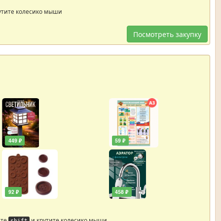
утите колесико мыши
Посмотреть закупку
449 ₽
59 ₽
92 ₽
458 ₽
йте
и крутите колесико мыши
shift