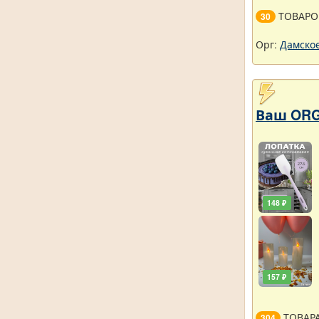
ТОВАРО
30
Орг:
Дамское
Ваш ORG
148 ₽
157 ₽
ТОВАР
304