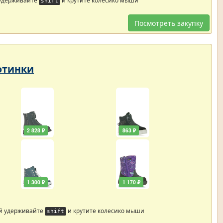
shift
Посмотреть закупку
Ботинки
2 828 ₽
863 ₽
1 300 ₽
1 170 ₽
й удерживайте
и крутите колесико мыши
shift