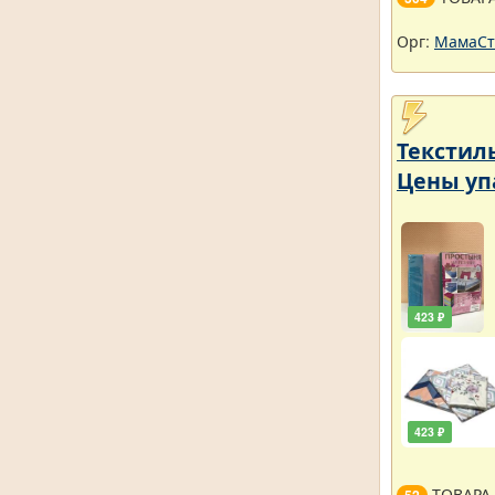
Орг:
МамаСт
Текстил
Цены уп
423 ₽
423 ₽
ТОВАРА