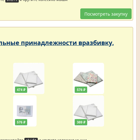
Посмотреть закупку
тельные принадлежности вразбивку.
474 ₽
576 ₽
576 ₽
389 ₽
 удерживайте
и крутите колесико мыши