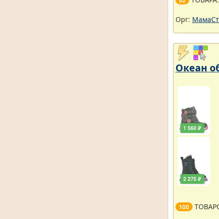
52
Орг:
МамаСт
Океан об
1 560 ₽
2 275 ₽
ТОВАР
100