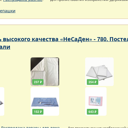
епашки
ь высокого качества «НеСаДен» - 780. Пос
али
237 ₽
254 ₽
152 ₽
643 ₽
.
Распродажа товары для дома
.
Для пролистывания изображений