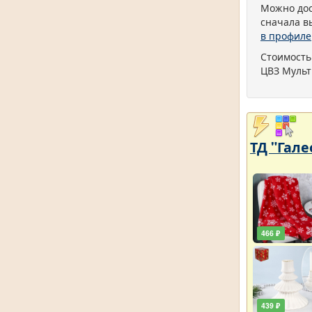
Можно дос
сначала в
в профиле
Стоимость
ЦВЗ Мульт
ТД "Гале
466 ₽
439 ₽