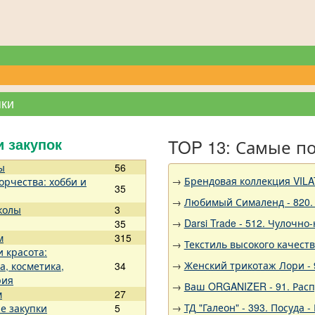
пки
TOP 13: Самые п
и закупок
ы
56
→
Брендовая коллекция VILA
орчества: хобби и
35
→
Любимый Сималенд - 820.
колы
3
→
Darsi Trade - 512. Чулочно
35
м
315
→
Текстиль высокого качест
и красота:
→
Женский трикотаж Лори - 
а, косметика,
34
рия
→
Ваш ORGANIZER - 91. Рас
м
27
→
ТД "Галеон" - 393. Посуда
е закупки
5