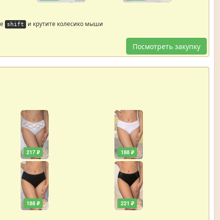
те
и крутите колесико мыши
shift
Посмотреть закупку
217 ₽
188 ₽
188 ₽
221 ₽