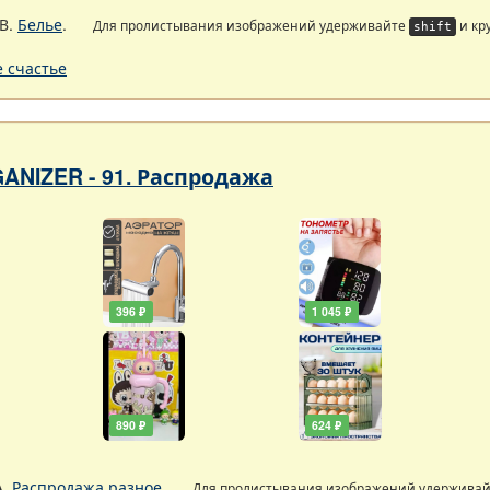
В.
Белье
.
Для пролистывания изображений удерживайте
и кр
shift
 счастье
ANIZER - 91. Распродажа
396 ₽
1 045 ₽
890 ₽
624 ₽
А.
Распродажа разное
.
Для пролистывания изображений удержива