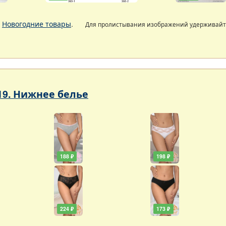
.
Новогодние товары
.
Для пролистывания изображений удерживай
19. Нижнее белье
188 ₽
198 ₽
224 ₽
173 ₽