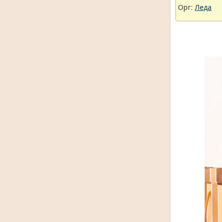
Орг:
Леда