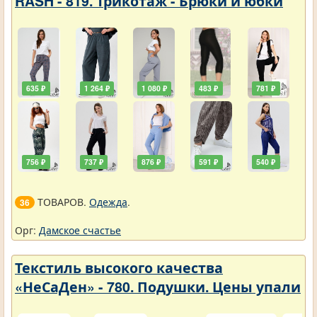
RASH - 819. Трикотаж - Брюки и юбки
635 ₽
1 264 ₽
1 080 ₽
483 ₽
781 ₽
756 ₽
737 ₽
876 ₽
591 ₽
540 ₽
ТОВАРОВ.
Одежда
.
36
Орг:
Дамское счастье
Текстиль высокого качества
«НеСаДен» - 780. Подушки. Цены упали