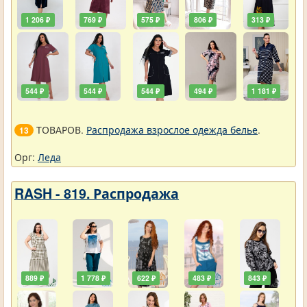
1 206 ₽
769 ₽
575 ₽
806 ₽
313 ₽
544 ₽
544 ₽
544 ₽
494 ₽
1 181 ₽
ТОВАРОВ.
Распродажа взрослое одежда белье
.
13
Орг:
Леда
RASH - 819. Распродажа
889 ₽
1 778 ₽
622 ₽
483 ₽
843 ₽