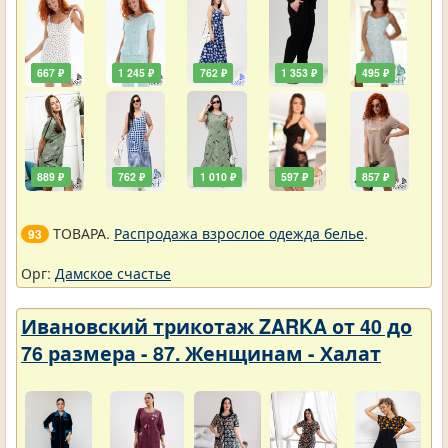
667 ₽
1 245 ₽
762 ₽
1 353 ₽
495 ₽
889 ₽
762 ₽
1 010 ₽
597 ₽
857 ₽
ТОВАРА.
Распродажа взрослое одежда белье
.
93
Орг:
Дамское счастье
Ивановский трикотаж ZARKA от 40 до
76 размера - 87. Женщинам - Халат