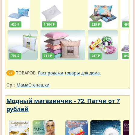
423 ₽
1 304 ₽
229 ₽
491 ₽
796 ₽
711 ₽
237 ₽
847 ₽
ТОВАРОВ.
Распродажа товары для дома
.
97
Орг:
МамаСтепашки
Модный магазинчик - 72. Патчи от 7
рублей