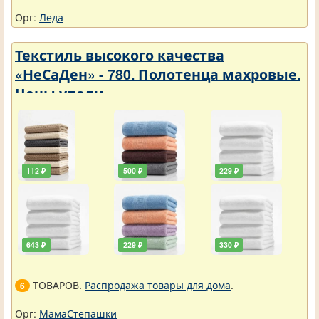
Орг:
Леда
Текстиль высокого качества
«НеСаДен» - 780. Полотенца махровые.
Цены упали
112 ₽
500 ₽
229 ₽
643 ₽
229 ₽
330 ₽
ТОВАРОВ.
Распродажа товары для дома
.
6
Орг:
МамаСтепашки