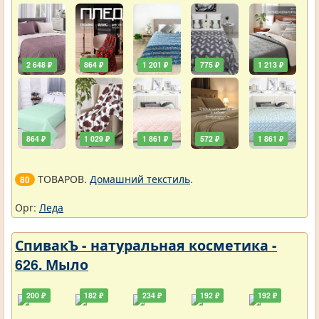
2 648 ₽
864 ₽
1 201 ₽
775 ₽
1 213 ₽
864 ₽
1 029 ₽
1 861 ₽
572 ₽
1 861 ₽
ТОВАРОВ.
Домашний текстиль
.
80
Орг:
Леда
СпивакЪ - натуральная косметика -
626. Мыло
200 ₽
182 ₽
234 ₽
192 ₽
192 ₽