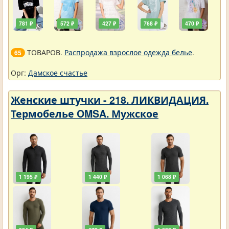
781 ₽
572 ₽
427 ₽
768 ₽
470 ₽
ТОВАРОВ.
Распродажа взрослое одежда белье
.
65
Орг:
Дамское счастье
Женские штучки - 218. ЛИКВИДАЦИЯ.
Термобелье OMSA. Мужское
1 195 ₽
1 440 ₽
1 068 ₽