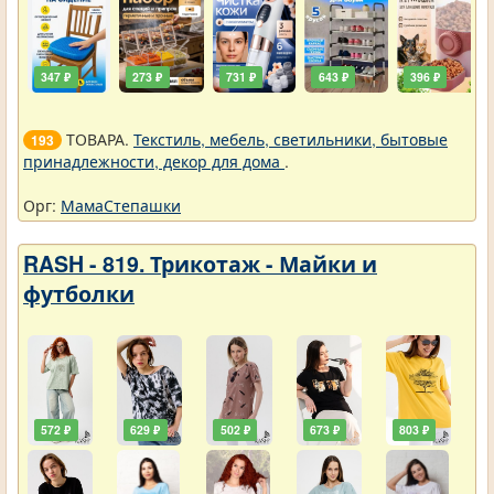
347 ₽
273 ₽
731 ₽
643 ₽
396 ₽
ТОВАРА.
Текстиль, мебель, светильники, бытовые
193
принадлежности, декор для дома
.
Орг:
МамаСтепашки
RASH - 819. Трикотаж - Майки и
футболки
572 ₽
629 ₽
502 ₽
673 ₽
803 ₽