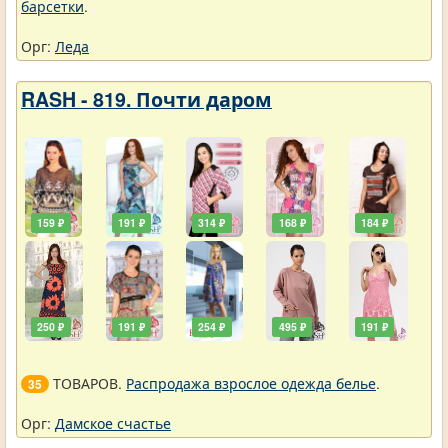
барсетки
.
Орг:
Леда
RASH - 819. Почти даром
159 ₽
191 ₽
314 ₽
168 ₽
184 ₽
250 ₽
191 ₽
254 ₽
495 ₽
191 ₽
ТОВАРОВ.
Распродажа взрослое одежда белье
.
35
Орг:
Дамское счастье