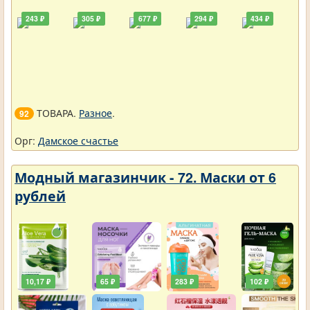
243 ₽
305 ₽
677 ₽
294 ₽
434 ₽
ТОВАРА.
Разное
.
92
Орг:
Дамское счастье
Модный магазинчик - 72. Маски от 6
рублей
10,17 ₽
65 ₽
283 ₽
102 ₽