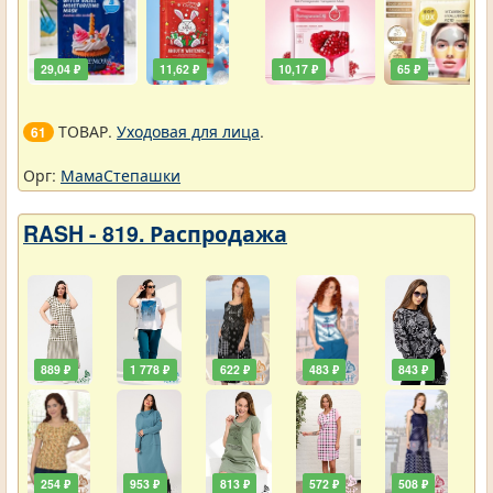
29,04 ₽
11,62 ₽
10,17 ₽
65 ₽
ТОВАР.
Уходовая для лица
.
61
Орг:
МамаСтепашки
RASH - 819. Распродажа
889 ₽
1 778 ₽
622 ₽
483 ₽
843 ₽
254 ₽
953 ₽
813 ₽
572 ₽
508 ₽