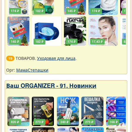
174 ₽
182 ₽
145 ₽
174 ₽
174 ₽
145 ₽
182 ₽
174 ₽
17,43 ₽
8,72 
ТОВАРОВ.
Уходовая для лица
.
19
Орг:
МамаСтепашки
Ваш ORGANIZER - 91. Новинки
820 ₽
273 ₽
240 ₽
273 ₽
166 ₽