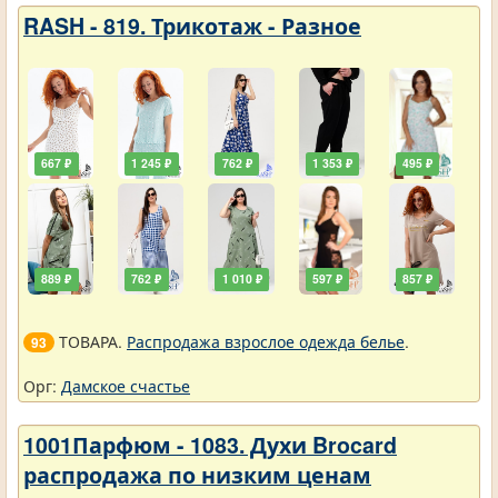
RASH - 819. Трикотаж - Разное
667 ₽
1 245 ₽
762 ₽
1 353 ₽
495 ₽
889 ₽
762 ₽
1 010 ₽
597 ₽
857 ₽
ТОВАРА.
Распродажа взрослое одежда белье
.
93
Орг:
Дамское счастье
1001Парфюм - 1083. Духи Brocard
распродажа по низким ценам