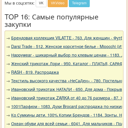
Мы в соцсетях:
VK
VKVideo
Telegram
TOP 16: Самые популярные
закупки
→
Брендовая коллекция VILATTE - 763. Для женщин - Футбол
→
Darsi Trade - 512. Женское корсетное белье - Mioocchi (Ита
→
Нappywear - шикарный выбор по клевым ценам - 1183. Дев
→
Женский трикотаж Лори - 950. Каталог - ПЛАТЬЯ, САРАФА
→
RASH - 819. Распродажа
→
Текстиль высокого качества «НеСаДен» - 780. Постельны
→
Ивановский трикотаж НАТАЛИ - 650. Для дома - Покрывал
→
Ивановский трикотаж ZARKA от 40 до 76 размера - 87. Же
→
1001Парфюм - 1083. Духи Brocard распродажа по низким 
→
Ко Сумкины дети. 100% Копии Брендов - 1184. Зонты. Нов
→
Океан обуви для всей семьи - 6041. Для мальчиков - Полу