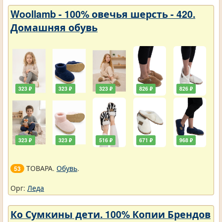
Woollamb - 100% овечья шерсть - 420.
Домашняя обувь
323 ₽
323 ₽
323 ₽
826 ₽
826 ₽
323 ₽
323 ₽
516 ₽
671 ₽
968 ₽
ТОВАРА.
Обувь
.
53
Орг:
Леда
Ко Сумкины дети. 100% Копии Брендов