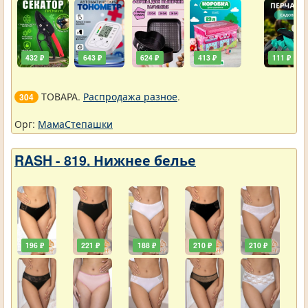
432 ₽
643 ₽
624 ₽
413 ₽
111 ₽
ТОВАРА.
Распродажа разное
.
304
Орг:
МамаСтепашки
RASH - 819. Нижнее белье
196 ₽
221 ₽
188 ₽
210 ₽
210 ₽