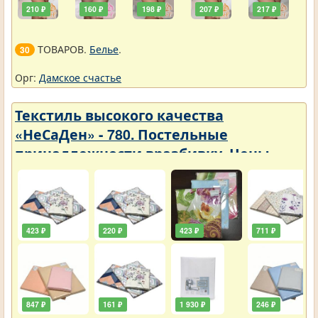
210 ₽
160 ₽
198 ₽
207 ₽
217 ₽
ТОВАРОВ.
Белье
.
30
Орг:
Дамское счастье
Текстиль высокого качества
«НеСаДен» - 780. Постельные
принадлежности вразбивку. Цены
упали
423 ₽
220 ₽
423 ₽
711 ₽
847 ₽
161 ₽
1 930 ₽
246 ₽