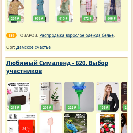
254 ₽
953 ₽
813 ₽
572 ₽
508 ₽
ТОВАРОВ.
Распродажа взрослое одежда белье
.
189
Орг:
Дамское счастье
Любимый Сималенд - 820. Выбор
участников
211 ₽
201 ₽
222 ₽
139 ₽
222 ₽