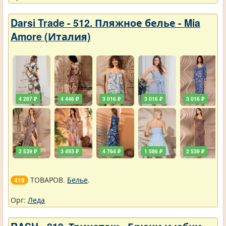
Darsi Trade - 512. Пляжное белье - Mia
Amore (Италия)
4 287 ₽
4 446 ₽
3 016 ₽
3 016 ₽
3 016 ₽
2 539 ₽
3 493 ₽
4 764 ₽
1 586 ₽
2 539 ₽
ТОВАРОВ.
Белье
.
419
Орг:
Леда