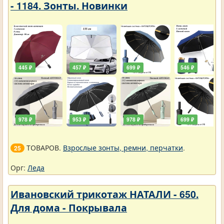
- 1184. Зонты. Новинки
445 ₽
457 ₽
699 ₽
546 ₽
978 ₽
953 ₽
978 ₽
699 ₽
ТОВАРОВ.
Взрослые зонты, ремни, перчатки
.
25
Орг:
Леда
Ивановский трикотаж НАТАЛИ - 650.
Для дома - Покрывала