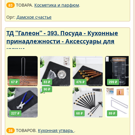
ТОВАРА.
Косметика и парфюм
.
83
Орг:
Дамское счастье
ТД "Галеон" - 393. Посуда - Кухонные
принадлежности - Аксессуары для
кухни
67 ₽
83 ₽
476 ₽
299 ₽
90 ₽
227 ₽
68 ₽
89 ₽
ТОВАРОВ.
Кухонная утварь
.
38