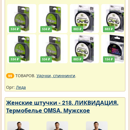
534 ₽
534 ₽
883 ₽
883 ₽
534 ₽
534 ₽
883 ₽
154 ₽
ТОВАРОВ.
Удочки, спиннинги
.
99
Орг:
Леда
Женские штучки - 218. ЛИКВИДАЦИЯ.
Термобелье OMSA. Мужское