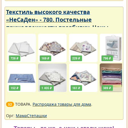
Текстиль высокого качества
«НеСаДен» - 780. Постельные
принадлежности вразбивку. Цены
упали
728 ₽
169 ₽
229 ₽
796 ₽
152 ₽
1 405 ₽
161 ₽
389 ₽
ТОВАРА.
Распродажа товары для дома
.
52
Орг:
МамаСтепашки