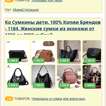
ТОВАРОВ.
Уходовая для лица
.
597
Орг:
МамаСтепашки
Ко Сумкины дети. 100% Копии Брендов
- 1184. Женские сумки из экокожи от
1000 до 2000 рублей
1 689 ₽
1 397 ₽
2 400 ₽
1 397 ₽
1 638 ₽
1 308 ₽
1 334 ₽
1 549 ₽
ТОВАРОВ.
Чемоданы и сумки для взрослых
.
130