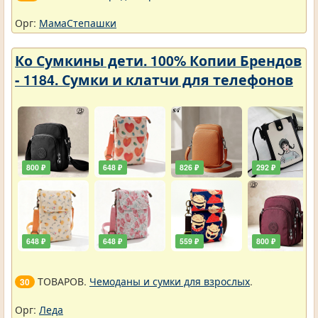
Орг:
МамаСтепашки
Ко Сумкины дети. 100% Копии Брендов
- 1184. Сумки и клатчи для телефонов
800 ₽
648 ₽
826 ₽
292 ₽
648 ₽
648 ₽
559 ₽
800 ₽
ТОВАРОВ.
Чемоданы и сумки для взрослых
.
30
Орг:
Леда