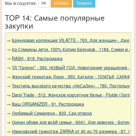
Мы в соцсетях:
VK
VKVideo
Telegram
TOP 14: Самые популярные
закупки
→
Брендовая коллекция VILATTE - 763. Для женщин - Джемп
→
Ко Сумкины дети. 100% Копии Брендов - 1184. Сумки и кл
→
RASH - 819. Распродажа
→
ТД "Галеон" - 393. НОВЫЙ ГОД. Новогодние украшения - Р
→
Женский трикотаж Лори - 950. Каталог - ПЛАТЬЯ, САРАФА
→
Текстиль высокого качества «НеСаДен» - 780. Постельны
→
Darsi Trade - 512. Женское корсетное белье - Fluide (Латвия
→
Ваш ORGANIZER - 91. Распродажа
→
Любимый Сималенд - 820. Сад огород
→
Океан обуви для всей семьи - 6041. Для девочек - Ботинки
→
Ивановский трикотаж ZARKA от 40 до 76 размера - 87. Же