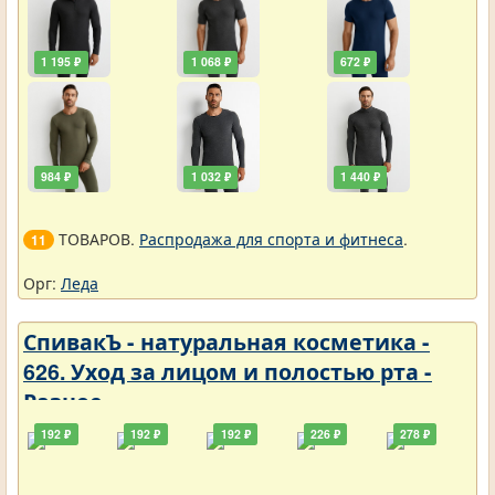
1 195 ₽
1 068 ₽
672 ₽
984 ₽
1 032 ₽
1 440 ₽
ТОВАРОВ.
Распродажа для спорта и фитнеса
.
11
Орг:
Леда
СпивакЪ - натуральная косметика -
626. Уход за лицом и полостью рта -
Разное
192 ₽
192 ₽
192 ₽
226 ₽
278 ₽