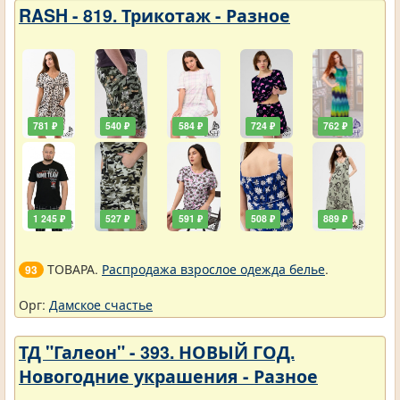
RASH - 819. Трикотаж - Разное
781 ₽
540 ₽
584 ₽
724 ₽
762 ₽
1 245 ₽
527 ₽
591 ₽
508 ₽
889 ₽
ТОВАРА.
Распродажа взрослое одежда белье
.
93
Орг:
Дамское счастье
ТД "Галеон" - 393. НОВЫЙ ГОД.
Новогодние украшения - Разное