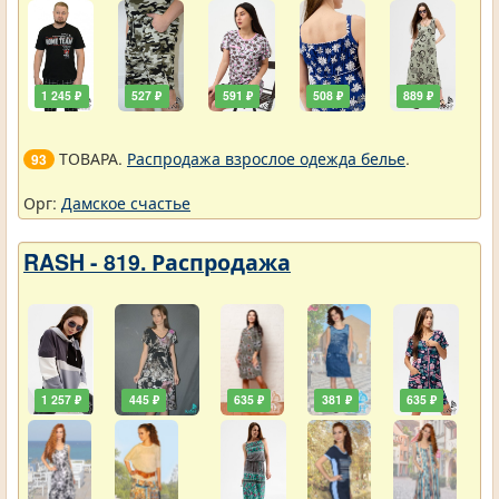
1 245 ₽
527 ₽
591 ₽
508 ₽
889 ₽
ТОВАРА.
Распродажа взрослое одежда белье
.
93
Орг:
Дамское счастье
RASH - 819. Распродажа
1 257 ₽
445 ₽
635 ₽
381 ₽
635 ₽