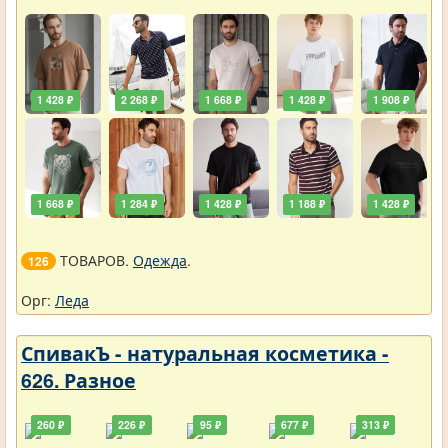
1 428 ₽
2 268 ₽
1 668 ₽
1 428 ₽
1 908 ₽
1 668 ₽
1 284 ₽
1 428 ₽
1 188 ₽
1 428 ₽
ТОВАРОВ.
Одежда
.
126
Орг:
Леда
СпивакЪ - натуральная косметика -
626. Разное
260 ₽
226 ₽
95 ₽
677 ₽
313 ₽