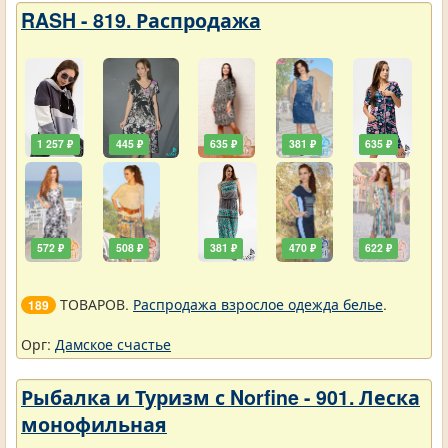
RASH - 819. Распродажа
1 257 ₽
445 ₽
635 ₽
381 ₽
635 ₽
572 ₽
508 ₽
381 ₽
470 ₽
622 ₽
ТОВАРОВ.
Распродажа взрослое одежда белье
.
189
Орг:
Дамское счастье
Рыбалка и Туризм с Norfine - 901. Леска
монофильная