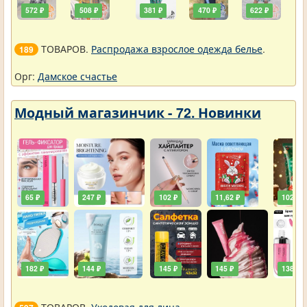
572 ₽
508 ₽
381 ₽
470 ₽
622 ₽
ТОВАРОВ.
Распродажа взрослое одежда белье
.
189
Орг:
Дамское счастье
Модный магазинчик - 72. Новинки
65 ₽
247 ₽
102 ₽
11,62 ₽
102 ₽
182 ₽
144 ₽
145 ₽
145 ₽
138 ₽