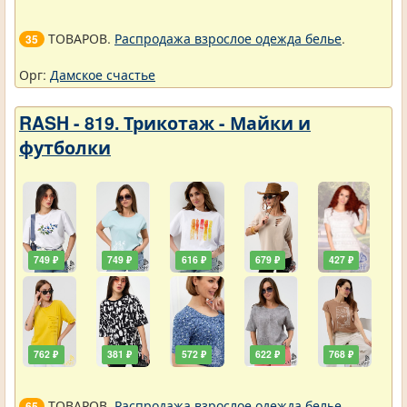
ТОВАРОВ.
Распродажа взрослое одежда белье
.
35
Орг:
Дамское счастье
RASH - 819. Трикотаж - Майки и
футболки
749 ₽
749 ₽
616 ₽
679 ₽
427 ₽
762 ₽
381 ₽
572 ₽
622 ₽
768 ₽
ТОВАРОВ.
Распродажа взрослое одежда белье
.
65