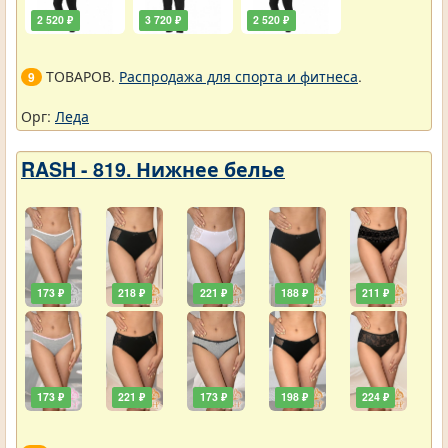
2 520 ₽
3 720 ₽
2 520 ₽
ТОВАРОВ.
Распродажа для спорта и фитнеса
.
9
Орг:
Леда
RASH - 819. Нижнее белье
173 ₽
218 ₽
221 ₽
188 ₽
211 ₽
173 ₽
221 ₽
173 ₽
198 ₽
224 ₽