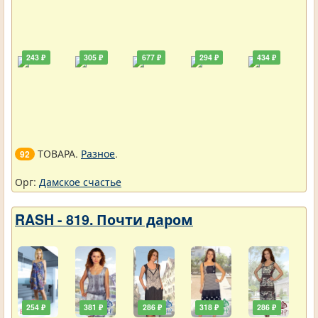
243 ₽
305 ₽
677 ₽
294 ₽
434 ₽
ТОВАРА.
Разное
.
92
Орг:
Дамское счастье
RASH - 819. Почти даром
254 ₽
381 ₽
286 ₽
318 ₽
286 ₽