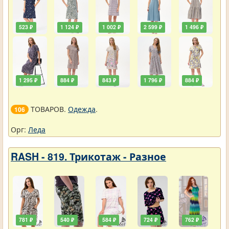
523 ₽
1 124 ₽
1 002 ₽
2 599 ₽
1 496 ₽
1 295 ₽
884 ₽
843 ₽
1 796 ₽
884 ₽
ТОВАРОВ.
Одежда
.
106
Орг:
Леда
RASH - 819. Трикотаж - Разное
781 ₽
540 ₽
584 ₽
724 ₽
762 ₽