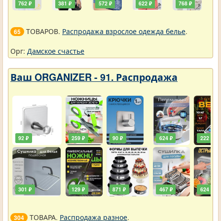
762 ₽
381 ₽
572 ₽
622 ₽
768 ₽
ТОВАРОВ.
Распродажа взрослое одежда белье
.
65
Орг:
Дамское счастье
Ваш ORGANIZER - 91. Распродажа
92 ₽
259 ₽
90 ₽
624 ₽
222 ₽
301 ₽
129 ₽
871 ₽
467 ₽
624 ₽
ТОВАРА.
Распродажа разное
.
304