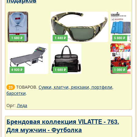
подарков
1 680 ₽
1 440 ₽
5 880 ₽
4 920 ₽
1 680 ₽
1 080 ₽
ТОВАРОВ.
Сумки, клатчи, рюкзаки, портфели,
25
барсетки
.
Орг:
Леда
Брендовая коллекция VILATTE - 763.
Для мужчин - Футболка