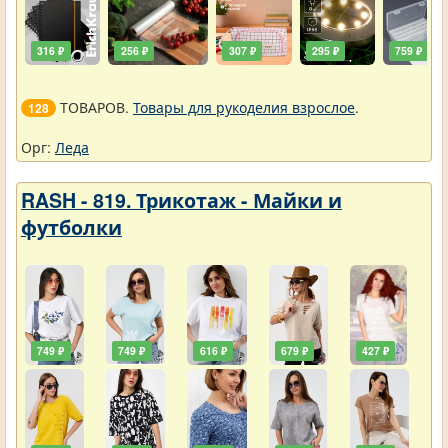
316 ₽
256 ₽
307 ₽
295 ₽
759 ₽
ТОВАРОВ.
Товары для рукоделия взрослое
.
128
Орг:
Леда
RASH - 819. Трикотаж - Майки и
футболки
749 ₽
749 ₽
616 ₽
679 ₽
427 ₽