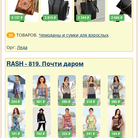
3 137 ₽
2 815 ₽
2 344 ₽
2 666 ₽
ТОВАРОВ.
Чемоданы и сумки для взрослых
.
20
Орг:
Леда
RASH - 819. Почти даром
254 ₽
381 ₽
286 ₽
318 ₽
286 ₽
191 ₽
762 ₽
225 ₽
241 ₽
184 ₽