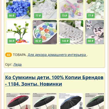
96 ₽
77 ₽
73 ₽
77 ₽
56 ₽
82 ₽
143 ₽
66 ₽
ТОВАРА.
Для декора домашнего интерьера
.
43
Орг:
Леда
Ко Сумкины дети. 100% Копии Брендов
- 1184. Зонты. Новинки