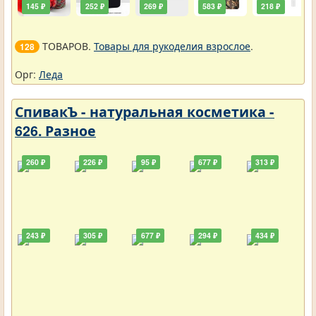
145 ₽
252 ₽
269 ₽
583 ₽
218 ₽
ТОВАРОВ.
Товары для рукоделия взрослое
.
128
Орг:
Леда
СпивакЪ - натуральная косметика -
626. Разное
260 ₽
226 ₽
95 ₽
677 ₽
313 ₽
243 ₽
305 ₽
677 ₽
294 ₽
434 ₽