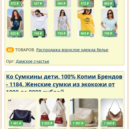
572 ₽
427 ₽
584 ₽
572 ₽
803 ₽
622 ₽
749 ₽
734 ₽
803 ₽
749 ₽
ТОВАРОВ.
Распродажа взрослое одежда белье
.
65
Орг:
Дамское счастье
Ко Сумкины дети. 100% Копии Брендов
- 1184. Женские сумки из экокожи от
1000 до 2000 рублей
1 461 ₽
2 223 ₽
1 397 ₽
1 359 ₽