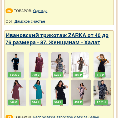
ТОВАРОВ.
Одежда
.
36
Орг:
Дамское счастье
Ивановский трикотаж ZARKA от 40 до
76 размера - 87. Женщинам - Халат
1 206 ₽
769 ₽
575 ₽
806 ₽
313 ₽
544 ₽
544 ₽
544 ₽
494 ₽
1 181 ₽
ТОВАРОВ.
Распродажа взрослое одежда белье
.
13