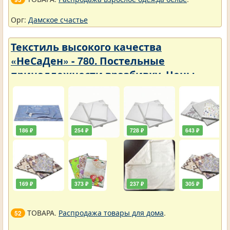
Орг:
Дамское счастье
Текстиль высокого качества
«НеСаДен» - 780. Постельные
принадлежности вразбивку. Цены
упали
186 ₽
254 ₽
728 ₽
643 ₽
169 ₽
373 ₽
237 ₽
305 ₽
ТОВАРА.
Распродажа товары для дома
.
52