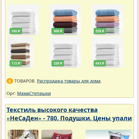
330 ₽
500 ₽
229 ₽
112 ₽
229 ₽
643 ₽
ТОВАРОВ.
Распродажа товары для дома
.
6
Орг:
МамаСтепашки
Текстиль высокого качества
«НеСаДен» - 780. Подушки. Цены упали