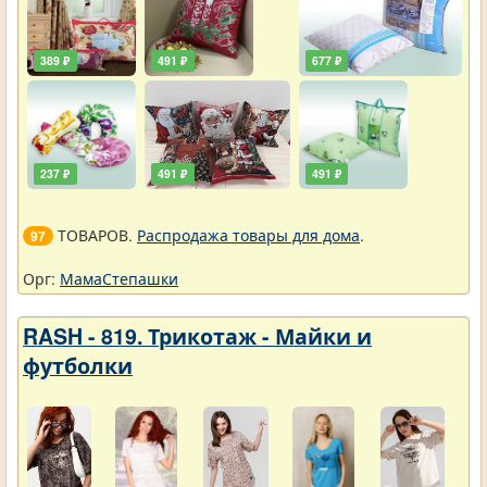
389 ₽
491 ₽
677 ₽
237 ₽
491 ₽
491 ₽
ТОВАРОВ.
Распродажа товары для дома
.
97
Орг:
МамаСтепашки
RASH - 819. Трикотаж - Майки и
футболки