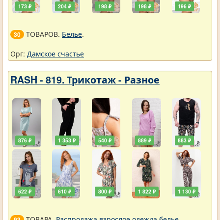
173 ₽
204 ₽
198 ₽
198 ₽
196 ₽
ТОВАРОВ.
Белье
.
30
Орг:
Дамское счастье
RASH - 819. Трикотаж - Разное
876 ₽
1 353 ₽
540 ₽
889 ₽
883 ₽
622 ₽
610 ₽
800 ₽
1 822 ₽
1 130 ₽
ТОВАРА.
Распродажа взрослое одежда белье
.
93