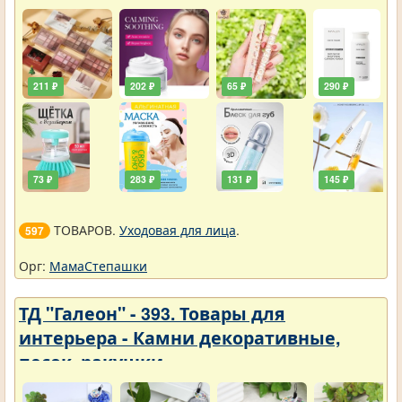
211 ₽
202 ₽
65 ₽
290 ₽
73 ₽
283 ₽
131 ₽
145 ₽
ТОВАРОВ.
Уходовая для лица
.
597
Орг:
МамаСтепашки
ТД "Галеон" - 393. Товары для
интерьера - Камни декоративные,
песок, ракушки