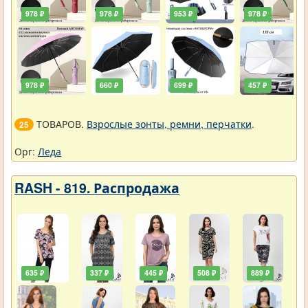
978 ₽
978 ₽
953 ₽
978 ₽
978 ₽
660 ₽
699 ₽
457 ₽
ТОВАРОВ.
Взрослые зонты, ремни, перчатки
.
25
Орг:
Леда
RASH - 819. Распродажа
635 ₽
337 ₽
445 ₽
508 ₽
889 ₽