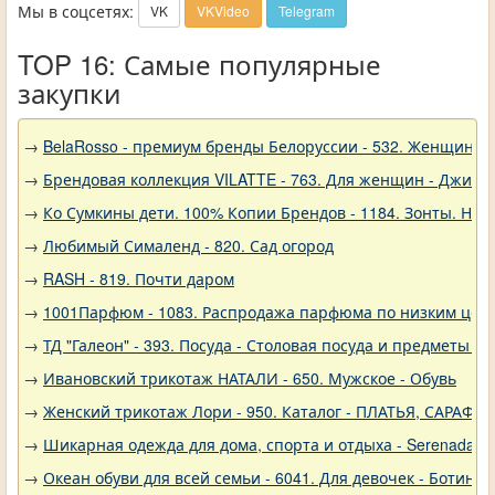
Мы в соцсетях:
VK
VKVideo
Telegram
TOP 16: Самые популярные
закупки
→
BelaRosso - премиум бренды Белоруссии - 532. Женщина
→
Брендовая коллекция VILATTE - 763. Для женщин - Джинс
→
Ко Сумкины дети. 100% Копии Брендов - 1184. Зонты. Нов
→
Любимый Сималенд - 820. Сад огород
→
RASH - 819. Почти даром
→
1001Парфюм - 1083. Распродажа парфюма по низким цен
→
ТД "Галеон" - 393. Посуда - Столовая посуда и предметы с
→
Ивановский трикотаж НАТАЛИ - 650. Мужское - Обувь
→
Женский трикотаж Лори - 950. Каталог - ПЛАТЬЯ, САРАФА
→
Шикарная одежда для дома, спорта и отдыха - Serenada - 
→
Океан обуви для всей семьи - 6041. Для девочек - Ботинки