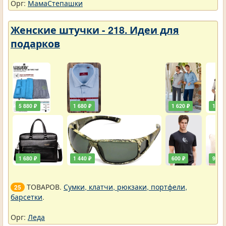
Орг:
МамаСтепашки
Женские штучки - 218. Идеи для
подарков
5 880 ₽
1 680 ₽
1 620 ₽
1 920
1 680 ₽
1 440 ₽
600 ₽
900 ₽
ТОВАРОВ.
Сумки, клатчи, рюкзаки, портфели,
25
барсетки
.
Орг:
Леда