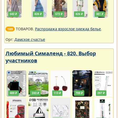
542 ₽
826 ₽
572 ₽
826 ₽
381 ₽
ТОВАРОВ.
Распродажа взрослое одежда белье
.
189
Орг:
Дамское счастье
Любимый Сималенд - 820. Выбор
участников
489 ₽
243 ₽
113 ₽
799 ₽
297 ₽