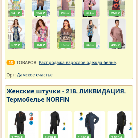
241 ₽
254 ₽
286 ₽
314 ₽
250 ₽
572 ₽
168 ₽
159 ₽
343 ₽
495 ₽
ТОВАРОВ.
Распродажа взрослое одежда белье
.
35
Орг:
Дамское счастье
Женские штучки - 218. ЛИКВИДАЦИЯ.
Термобелье NORFIN
3 720 ₽
2 520 ₽
1 320 ₽
2 520 ₽