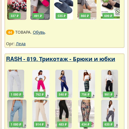
337 ₽
491 ₽
535 ₽
860 ₽
699 ₽
ТОВАРА.
Обувь
.
44
Орг:
Леда
RASH - 819. Трикотаж - Брюки и юбки
1 080 ₽
762 ₽
540 ₽
756 ₽
991 ₽
1 080 ₽
914 ₽
483 ₽
434 ₽
635 ₽