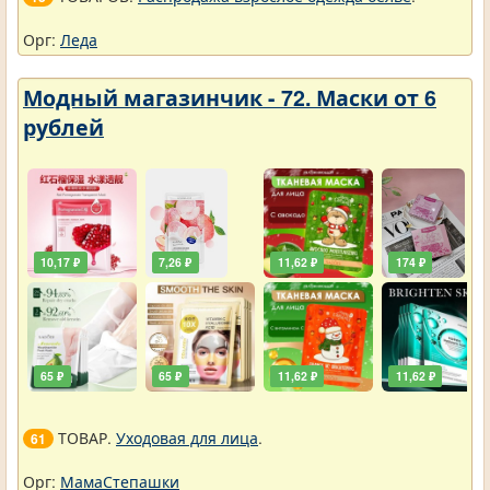
Орг:
Леда
Модный магазинчик - 72. Маски от 6
рублей
10,17 ₽
7,26 ₽
11,62 ₽
174 ₽
65 ₽
65 ₽
11,62 ₽
11,62 ₽
ТОВАР.
Уходовая для лица
.
61
Орг:
МамаСтепашки