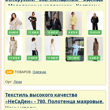
- Молодежные коллекции - Костюмы
8 640 ₽
11 436 ₽
15 653 ₽
9 876 ₽
15 814 ₽
11 618 ₽
9 839 ₽
11 940 ₽
13 140 ₽
8 645 ₽
ТОВАРОВ.
Одежда
.
240
Орг:
Леда
Текстиль высокого качества
«НеСаДен» - 780. Полотенца махровые.
Цены упали