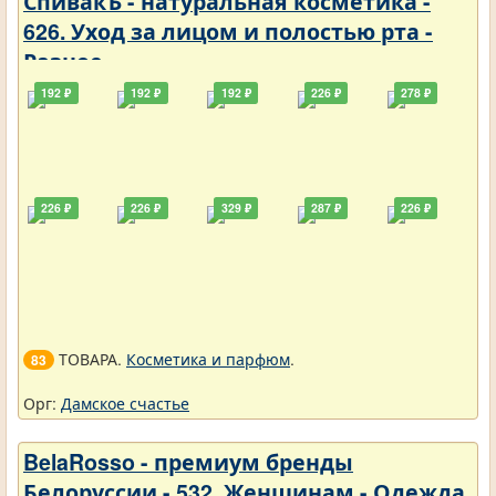
СпивакЪ - натуральная косметика -
626. Уход за лицом и полостью рта -
Разное
192 ₽
192 ₽
192 ₽
226 ₽
278 ₽
226 ₽
226 ₽
329 ₽
287 ₽
226 ₽
ТОВАРА.
Косметика и парфюм
.
83
Орг:
Дамское счастье
BelaRosso - премиум бренды
Белоруссии - 532. Женщинам - Одежда