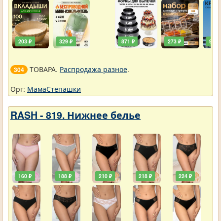
203 ₽
329 ₽
871 ₽
273 ₽
90 ₽
ТОВАРА.
Распродажа разное
.
304
Орг:
МамаСтепашки
RASH - 819. Нижнее белье
160 ₽
188 ₽
210 ₽
218 ₽
224 ₽