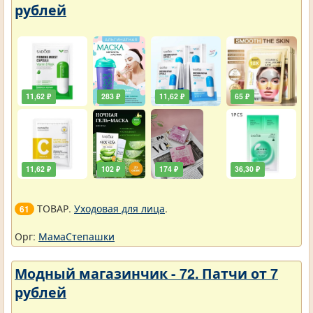
рублей
11,62 ₽
283 ₽
11,62 ₽
65 ₽
11,62 ₽
102 ₽
174 ₽
36,30 ₽
ТОВАР.
Уходовая для лица
.
61
Орг:
МамаСтепашки
Модный магазинчик - 72. Патчи от 7
рублей