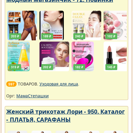
203 ₽
189 ₽
240 ₽
102 ₽
319 ₽
202 ₽
182 ₽
145 ₽
ТОВАРОВ.
Уходовая для лица
.
597
Орг:
МамаСтепашки
Женский трикотаж Лори - 950. Каталог
- ПЛАТЬЯ, САРАФАНЫ