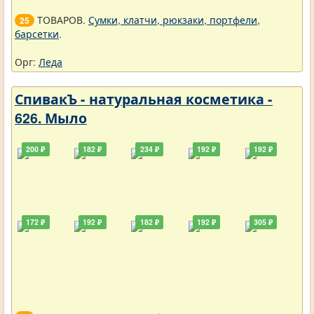
ТОВАРОВ.
Сумки, клатчи, рюкзаки, портфели,
25
барсетки
.
Орг:
Леда
СпивакЪ - натуральная косметика -
626. Мыло
200 ₽
182 ₽
234 ₽
192 ₽
192 ₽
172 ₽
192 ₽
182 ₽
192 ₽
305 ₽