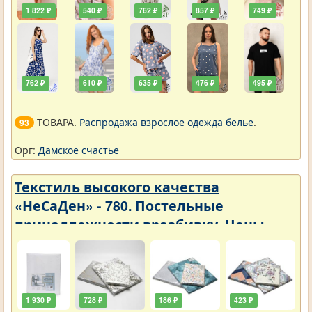
1 822 ₽
540 ₽
762 ₽
857 ₽
749 ₽
762 ₽
610 ₽
635 ₽
476 ₽
495 ₽
ТОВАРА.
Распродажа взрослое одежда белье
.
93
Орг:
Дамское счастье
Текстиль высокого качества
«НеСаДен» - 780. Постельные
принадлежности вразбивку. Цены
упали
1 930 ₽
728 ₽
186 ₽
423 ₽