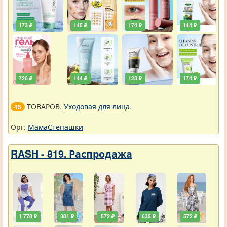
173 ₽
145 ₽
174 ₽
144 ₽
726 ₽
144 ₽
123 ₽
174 ₽
ТОВАРОВ.
Уходовая для лица
.
45
Орг:
МамаСтепашки
RASH - 819. Распродажа
1 778 ₽
381 ₽
572 ₽
635 ₽
572 ₽