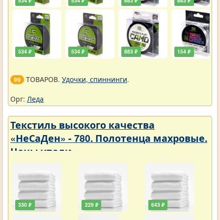
534 ₽
534 ₽
883 ₽
883 ₽
534 ₽
534 ₽
883 ₽
154 ₽
ТОВАРОВ.
Удочки, спиннинги
.
99
Орг:
Леда
Текстиль высокого качества
«НеСаДен» - 780. Полотенца махровые.
Цены упали
330 ₽
229 ₽
643 ₽