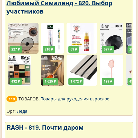
Любимый Сималенд - 820. Выбор
участников
227 ₽
218 ₽
59 ₽
677 ₽
290 ₽
432 ₽
1 625 ₽
1 072 ₽
199 ₽
432 ₽
ТОВАРОВ.
Товары для рукоделия взрослое
.
119
Орг:
Леда
RASH - 819. Почти даром