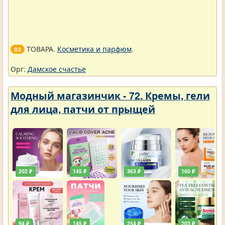
ТОВАРА.
Косметика и парфюм
.
83
Орг:
Дамское счастье
Модный магазинчик - 72. Кремы, гели
для лица, патчи от прыщей
202 ₽
145 ₽
363 ₽
160 ₽
94 ₽
145 ₽
254 ₽
203 ₽