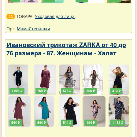
ТОВАРА.
Уходовая для лица
.
43
Орг:
МамаСтепашки
Ивановский трикотаж ZARKA от 40 до
76 размера - 87. Женщинам - Халат
1 206 ₽
769 ₽
575 ₽
806 ₽
313 ₽
544 ₽
544 ₽
544 ₽
494 ₽
1 181 ₽