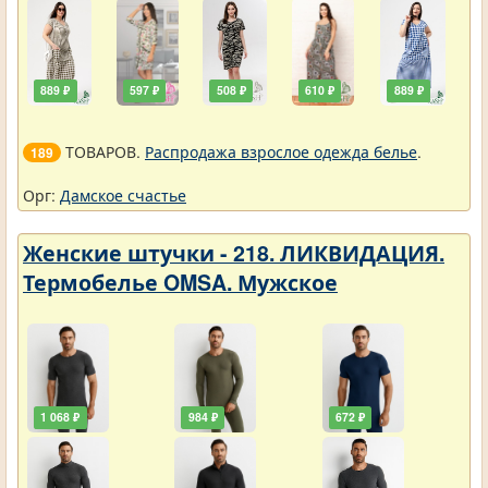
889 ₽
597 ₽
508 ₽
610 ₽
889 ₽
ТОВАРОВ.
Распродажа взрослое одежда белье
.
189
Орг:
Дамское счастье
Женские штучки - 218. ЛИКВИДАЦИЯ.
Термобелье OMSA. Мужское
1 068 ₽
984 ₽
672 ₽