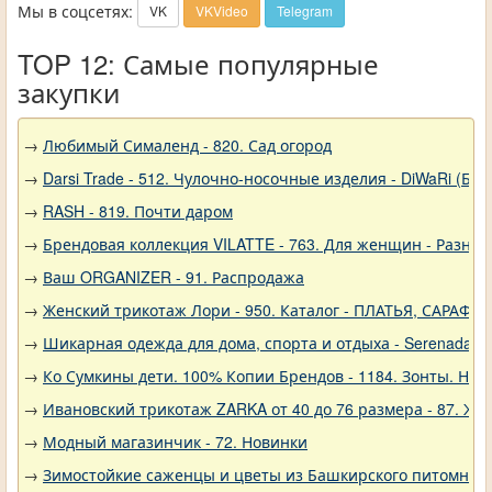
Мы в соцсетях:
VK
VKVideo
Telegram
TOP 12: Самые популярные
закупки
→
Любимый Сималенд - 820. Сад огород
→
Darsi Trade - 512. Чулочно-носочные изделия - DiWaRi (Бел
→
RASH - 819. Почти даром
→
Брендовая коллекция VILATTE - 763. Для женщин - Разное
→
Ваш ORGANIZER - 91. Распродажа
→
Женский трикотаж Лори - 950. Каталог - ПЛАТЬЯ, САРАФА
→
Шикарная одежда для дома, спорта и отдыха - Serenada - 
→
Ко Сумкины дети. 100% Копии Брендов - 1184. Зонты. Нов
→
Ивановский трикотаж ZARKA от 40 до 76 размера - 87. Ж
→
Модный магазинчик - 72. Новинки
→
Зимостойкие саженцы и цветы из Башкирского питомника 