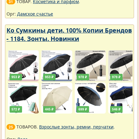
ТОВАР.
Косметика и парфюм
.
31
Орг:
Дамское счастье
Ко Сумкины дети. 100% Копии Брендов
- 1184. Зонты. Новинки
953 ₽
953 ₽
978 ₽
978 ₽
572 ₽
445 ₽
699 ₽
546 ₽
ТОВАРОВ.
Взрослые зонты, ремни, перчатки
.
25