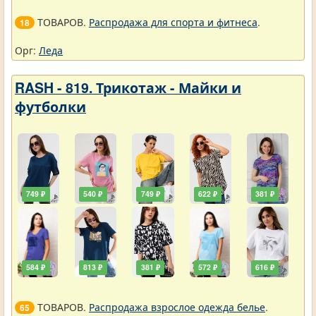
ТОВАРОВ.
Распродажа для спорта и фитнеса
.
18
Орг:
Леда
RASH - 819. Трикотаж - Майки и
футболки
749 ₽
540 ₽
749 ₽
622 ₽
381 ₽
584 ₽
813 ₽
381 ₽
572 ₽
616 ₽
ТОВАРОВ.
Распродажа взрослое одежда белье
.
65