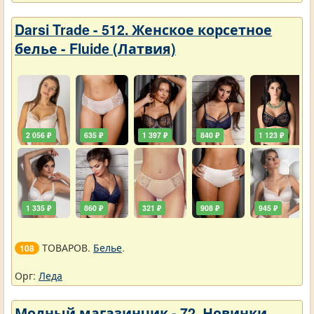
Darsi Trade - 512. Женское корсетное
белье - Fluide (Латвия)
2 056 ₽
635 ₽
1 397 ₽
840 ₽
1 123 ₽
1 335 ₽
860 ₽
321 ₽
908 ₽
945 ₽
ТОВАРОВ.
Белье
.
108
Орг:
Леда
Модный магазинчик - 72. Новинки