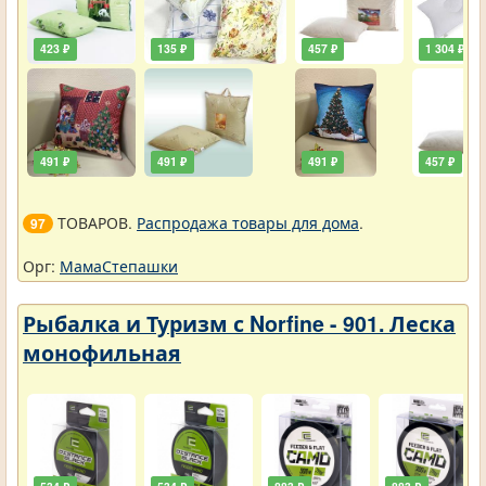
423 ₽
135 ₽
457 ₽
1 304 ₽
491 ₽
491 ₽
491 ₽
457 ₽
ТОВАРОВ.
Распродажа товары для дома
.
97
Орг:
МамаСтепашки
Рыбалка и Туризм с Norfine - 901. Леска
монофильная