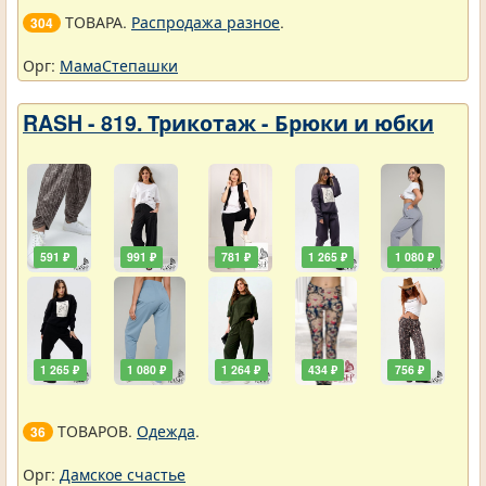
ТОВАРА.
Распродажа разное
.
304
Орг:
МамаСтепашки
RASH - 819. Трикотаж - Брюки и юбки
591 ₽
991 ₽
781 ₽
1 265 ₽
1 080 ₽
1 265 ₽
1 080 ₽
1 264 ₽
434 ₽
756 ₽
ТОВАРОВ.
Одежда
.
36
Орг:
Дамское счастье