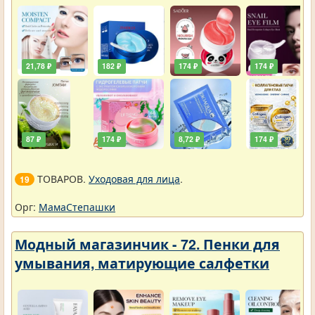
21,78 ₽
182 ₽
174 ₽
174 ₽
87 ₽
174 ₽
8,72 ₽
174 ₽
ТОВАРОВ.
Уходовая для лица
.
19
Орг:
МамаСтепашки
Модный магазинчик - 72. Пенки для
умывания, матирующие салфетки