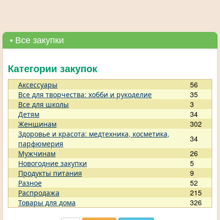
• Все закупки
Категории закупок
Аксессуары
56
Все для творчества: хобби и рукоделие
35
Все для школы
3
Детям
34
Женщинам
302
Здоровье и красота: медтехника, косметика,
34
парфюмерия
Мужчинам
26
Новогодние закупки
5
Продукты питания
9
Разное
52
Распродажа
215
Товары для дома
326