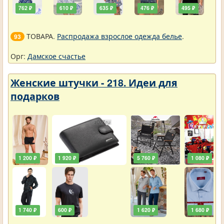
762 ₽
610 ₽
635 ₽
476 ₽
495 ₽
ТОВАРА.
Распродажа взрослое одежда белье
.
93
Орг:
Дамское счастье
Женские штучки - 218. Идеи для
подарков
1 200 ₽
1 920 ₽
5 760 ₽
1 080 ₽
1 740 ₽
600 ₽
1 620 ₽
1 680 ₽