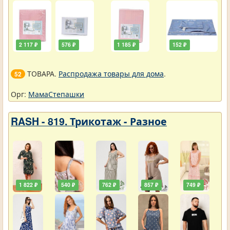
2 117 ₽
576 ₽
1 185 ₽
152 ₽
ТОВАРА.
Распродажа товары для дома
.
52
Орг:
МамаСтепашки
RASH - 819. Трикотаж - Разное
1 822 ₽
540 ₽
762 ₽
857 ₽
749 ₽