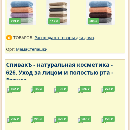
229 ₽
112 ₽
500 ₽
ТОВАРОВ.
Распродажа товары для дома
.
6
Орг:
МамаСтепашки
СпивакЪ - натуральная косметика -
626. Уход за лицом и полостью рта -
Разное
192 ₽
192 ₽
192 ₽
226 ₽
278 ₽
226 ₽
226 ₽
329 ₽
287 ₽
226 ₽