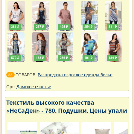
381 ₽
237 ₽
495 ₽
254 ₽
311 ₽
572 ₽
183 ₽
286 ₽
191 ₽
184 ₽
ТОВАРОВ.
Распродажа взрослое одежда белье
.
35
Орг:
Дамское счастье
Текстиль высокого качества
«НеСаДен» - 780. Подушки. Цены упали