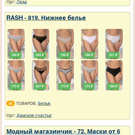
Орг:
Леда
RASH - 819. Нижнее белье
188 ₽
204 ₽
196 ₽
188 ₽
221 ₽
173 ₽
207 ₽
173 ₽
173 ₽
188 ₽
ТОВАРОВ.
Белье
.
30
Орг:
Дамское счастье
Модный магазинчик - 72. Маски от 6