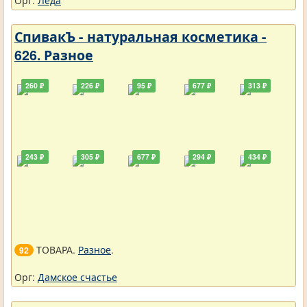
Орг:
Леда
СпивакЪ - натуральная косметика -
626. Разное
260 ₽
226 ₽
95 ₽
677 ₽
313 ₽
243 ₽
305 ₽
677 ₽
294 ₽
434 ₽
ТОВАРА.
Разное
.
92
Орг:
Дамское счастье