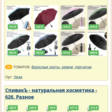
572 ₽
445 ₽
978 ₽
978 ₽
953 ₽
953 ₽
978 ₽
699 ₽
ТОВАРОВ.
Взрослые зонты, ремни, перчатки
.
25
Орг:
Леда
СпивакЪ - натуральная косметика -
626. Разное
260 ₽
226 ₽
95 ₽
677 ₽
313 ₽