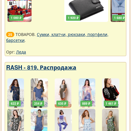
1 080 ₽
1 920 ₽
1 680 ₽
ТОВАРОВ.
Сумки, клатчи, рюкзаки, портфели,
25
барсетки
.
Орг:
Леда
RASH - 819. Распродажа
622 ₽
254 ₽
635 ₽
889 ₽
1 461 ₽