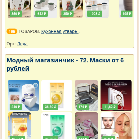
350 ₽
642 ₽
350 ₽
1 028 ₽
195 ₽
ТОВАРОВ.
Кухонная утварь
.
165
Орг:
Леда
Модный магазинчик - 72. Маски от 6
рублей
240 ₽
36,30 ₽
174 ₽
11,62 ₽
10,17 ₽
36,30 ₽
174 ₽
218 ₽