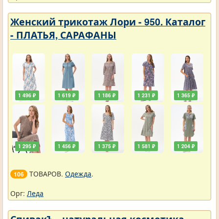
Женский трикотаж Лори - 950. Каталог
- ПЛАТЬЯ, САРАФАНЫ
1 496 ₽
1 619 ₽
1 186 ₽
1 231 ₽
1 365 ₽
1 295 ₽
1 456 ₽
1 375 ₽
1 581 ₽
1 204 ₽
ТОВАРОВ.
Одежда
.
106
Орг:
Леда
СпивакЪ - натуральная косметика -