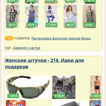
622 ₽
254 ₽
635 ₽
889 ₽
1 461 ₽
381 ₽
381 ₽
1 778 ₽
267 ₽
572 ₽
ТОВАРОВ.
Распродажа взрослое одежда белье
.
189
Орг:
Дамское счастье
Женские штучки - 218. Идеи для
подарков
1 440 ₽
5 760 ₽
1 200 ₽