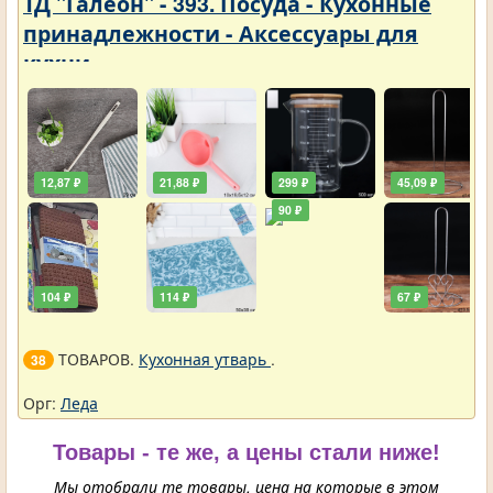
ТД "Галеон" - 393. Посуда - Кухонные
принадлежности - Аксессуары для
кухни
12,87 ₽
21,88 ₽
299 ₽
45,09 ₽
90 ₽
104 ₽
114 ₽
67 ₽
ТОВАРОВ.
Кухонная утварь
.
38
Орг:
Леда
Товары - те же, а цены стали ниже!
Мы отобрали те товары, цена на которые в этом