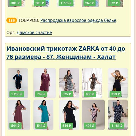
381 ₽
381 ₽
1 778 ₽
267 ₽
572 ₽
ТОВАРОВ.
Распродажа взрослое одежда белье
.
189
Орг:
Дамское счастье
Ивановский трикотаж ZARKA от 40 до
76 размера - 87. Женщинам - Халат
1 206 ₽
769 ₽
575 ₽
806 ₽
313 ₽
544 ₽
544 ₽
544 ₽
494 ₽
1 181 ₽