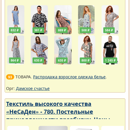
832 ₽
381 ₽
889 ₽
508 ₽
584 ₽
864 ₽
635 ₽
635 ₽
800 ₽
1 245 ₽
ТОВАРА.
Распродажа взрослое одежда белье
.
93
Орг:
Дамское счастье
Текстиль высокого качества
«НеСаДен» - 780. Постельные
принадлежности вразбивку. Цены
упали