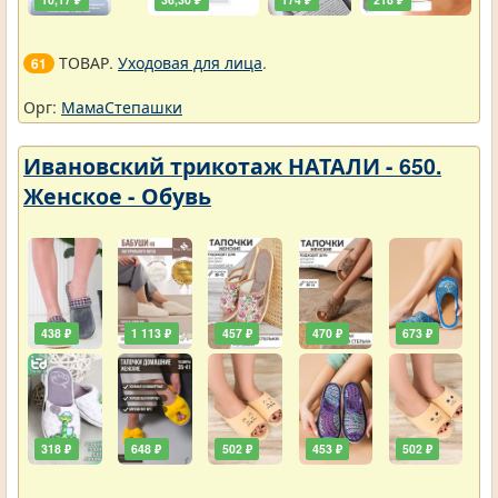
ТОВАР.
Уходовая для лица
.
61
Орг:
МамаСтепашки
Ивановский трикотаж НАТАЛИ - 650.
Женское - Обувь
438 ₽
1 113 ₽
457 ₽
470 ₽
673 ₽
318 ₽
648 ₽
502 ₽
453 ₽
502 ₽