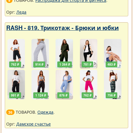
9
Орг:
Леда
RASH - 819. Трикотаж - Брюки и юбки
762 ₽
914 ₽
1 264 ₽
781 ₽
483 ₽
991 ₽
1 124 ₽
876 ₽
762 ₽
756 ₽
ТОВАРОВ.
Одежда
.
36
Орг:
Дамское счастье