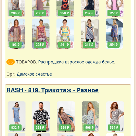
286 ₽
286 ₽
250 ₽
237 ₽
127 ₽
193 ₽
225 ₽
241 ₽
311 ₽
254 ₽
ТОВАРОВ.
Распродажа взрослое одежда белье
.
35
Орг:
Дамское счастье
RASH - 819. Трикотаж - Разное
832 ₽
381 ₽
889 ₽
508 ₽
584 ₽