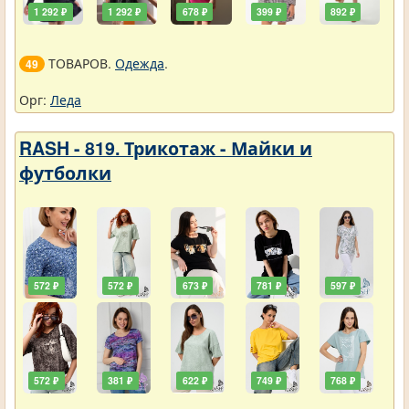
1 292 ₽
1 292 ₽
678 ₽
399 ₽
892 ₽
ТОВАРОВ.
Одежда
.
49
Орг:
Леда
RASH - 819. Трикотаж - Майки и
футболки
572 ₽
572 ₽
673 ₽
781 ₽
597 ₽
572 ₽
381 ₽
622 ₽
749 ₽
768 ₽