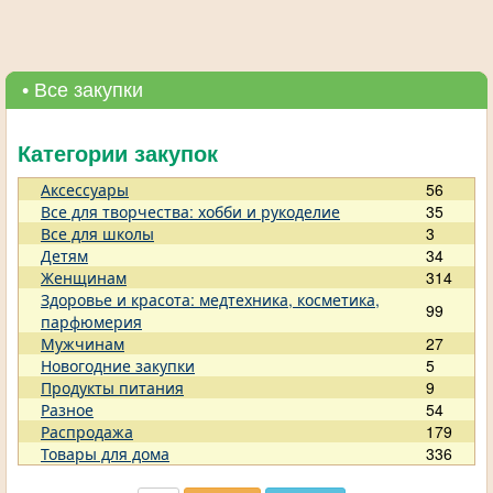
• Все закупки
Категории закупок
Аксессуары
56
Все для творчества: хобби и рукоделие
35
Все для школы
3
Детям
34
Женщинам
314
Здоровье и красота: медтехника, косметика,
99
парфюмерия
Мужчинам
27
Новогодние закупки
5
Продукты питания
9
Разное
54
Распродажа
179
Товары для дома
336