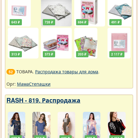
643 ₽
728 ₽
694 ₽
491 ₽
313 ₽
373 ₽
203 ₽
2 117 ₽
ТОВАРА.
Распродажа товары для дома
.
52
Орг:
МамаСтепашки
RASH - 819. Распродажа