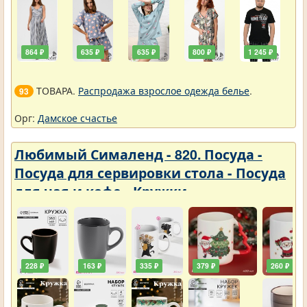
864 ₽
635 ₽
635 ₽
800 ₽
1 245 ₽
ТОВАРА.
Распродажа взрослое одежда белье
.
93
Орг:
Дамское счастье
Любимый Сималенд - 820. Посуда -
Посуда для сервировки стола - Посуда
для чая и кофе - Кружки
228 ₽
163 ₽
335 ₽
379 ₽
260 ₽