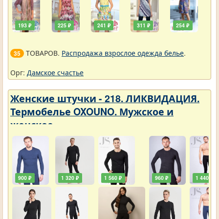
193 ₽
225 ₽
241 ₽
311 ₽
254 ₽
ТОВАРОВ.
Распродажа взрослое одежда белье
.
35
Орг:
Дамское счастье
Женские штучки - 218. ЛИКВИДАЦИЯ.
Термобелье OXOUNO. Мужское и
женское
900 ₽
1 320 ₽
1 560 ₽
960 ₽
1 440 ₽