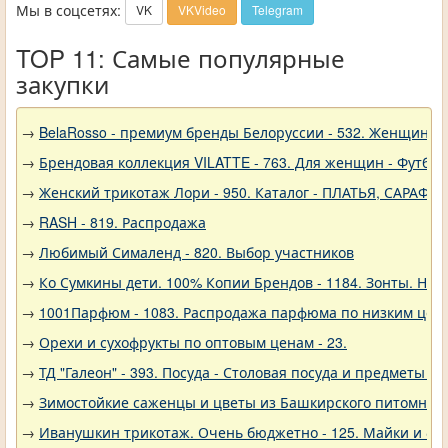
Мы в соцсетях:
VK
VKVideo
Telegram
TOP 11: Самые популярные
закупки
→
BelaRosso - премиум бренды Белоруссии - 532. Женщина
→
Брендовая коллекция VILATTE - 763. Для женщин - Футбол
→
Женский трикотаж Лори - 950. Каталог - ПЛАТЬЯ, САРАФА
→
RASH - 819. Распродажа
→
Любимый Сималенд - 820. Выбор участников
→
Ко Сумкины дети. 100% Копии Брендов - 1184. Зонты. Нов
→
1001Парфюм - 1083. Распродажа парфюма по низким цен
→
Орехи и сухофрукты по оптовым ценам - 23.
→
ТД "Галеон" - 393. Посуда - Столовая посуда и предметы с
→
Зимостойкие саженцы и цветы из Башкирского питомника 
→
Иванушкин трикотаж. Очень бюджетно - 125. Майки и фу