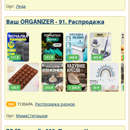
Орг:
Леда
Ваш ORGANIZER - 91. Распродажа
111 ₽
111 ₽
449 ₽
422 ₽
240
129 ₽
310 ₽
1 220 ₽
50 ₽
748
ТОВАРА.
Распродажа разное
.
304
Орг:
МамаСтепашки