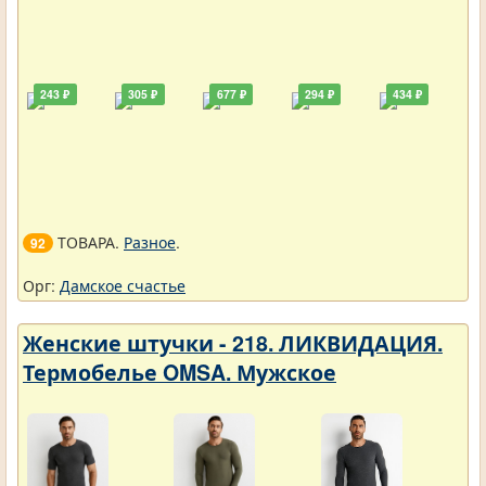
243 ₽
305 ₽
677 ₽
294 ₽
434 ₽
ТОВАРА.
Разное
.
92
Орг:
Дамское счастье
Женские штучки - 218. ЛИКВИДАЦИЯ.
Термобелье OMSA. Мужское