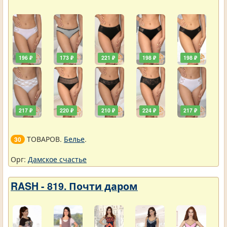
196 ₽
173 ₽
221 ₽
198 ₽
198 ₽
217 ₽
220 ₽
210 ₽
224 ₽
217 ₽
ТОВАРОВ.
Белье
.
30
Орг:
Дамское счастье
RASH - 819. Почти даром