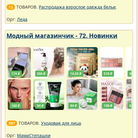
ТОВАРОВ.
Распродажа взрослое одежда белье
.
13
Орг:
Леда
Модный магазинчик - 72. Новинки
174 ₽
356 ₽
14,52 ₽
218 ₽
36,30
160 ₽
94 ₽
94 ₽
138 ₽
65 ₽
ТОВАРОВ.
Уходовая для лица
.
597
Орг:
МамаСтепашки