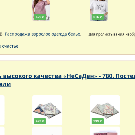
622 ₽
616 ₽
В.
Распродажа взрослое одежда белье
.
Для пролистывания изо
 счастье
ь высокого качества «НеСаДен» - 780. Пос
али
423 ₽
999 ₽