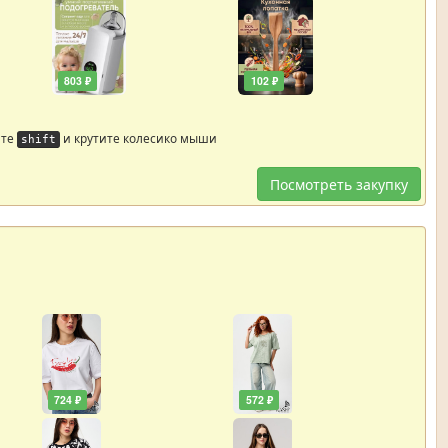
803 ₽
102 ₽
йте
и крутите колесико мыши
shift
Посмотреть закупку
724 ₽
572 ₽