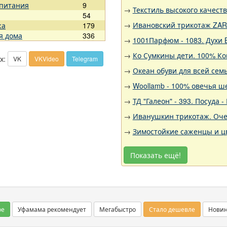
 питания
9
→
Текстиль высокого качест
54
→
Ивановский трикотаж ZARK
жа
179
я дома
336
→
1001Парфюм - 1083. Духи 
→
Ко Сумкины дети. 100% Ко
х:
VK
VKVideo
Telegram
→
Океан обуви для всей семь
→
Woollamb - 100% овечья ш
→
ТД "Галеон" - 393. Посуда
→
Иванушкин трикотаж. Оче
→
Зимостойкие саженцы и цв
Показать ещё!
ое
Уфамама рекомендует
Мегабыстро
Стало дешевле
Нови