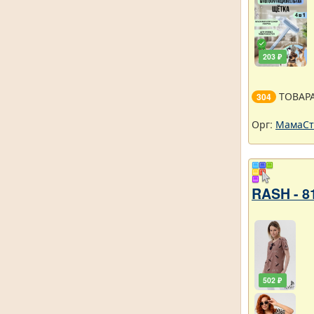
203 ₽
ТОВАР
304
Орг:
МамаСт
RASH - 8
502 ₽