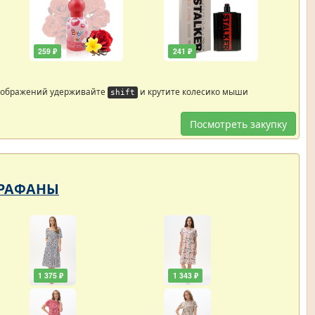
259 ₽
241 ₽
зображений удерживайте
и крутите колесико мыши
shift
Посмотреть закупку
САРАФАНЫ
1 375 ₽
1 343 ₽