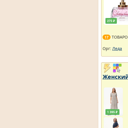
275 ₽
ТОВАРО
17
Орг:
Леда
Женский
1 395 ₽