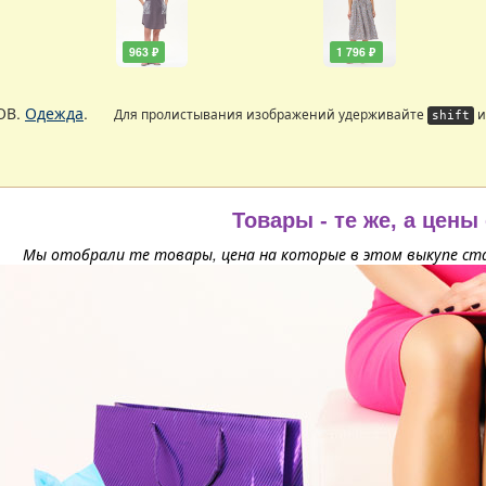
963 ₽
1 796 ₽
ОВ.
Одежда
.
Для пролистывания изображений удерживайте
и
shift
Товары - те же, а цены
Мы отобрали те товары, цена на которые в этом выкупе ста