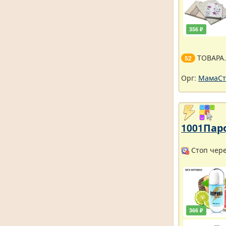
356 ₽
ТОВАРА
52
Орг:
МамаСт
1001Пар
Стоп через
366 ₽