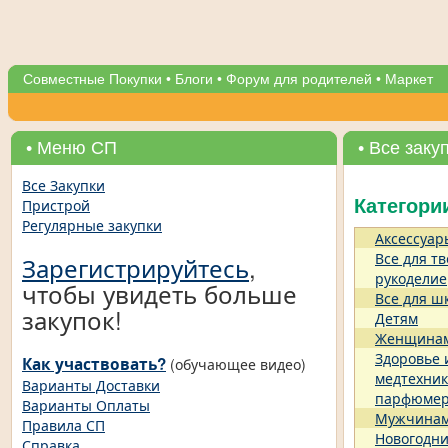
Совместные Покупки
•
Блоги
•
Форум для родителей
•
Маркет
• Меню СП
• Все заку
Все Закупки
Пристрой
Категори
Регулярные закупки
Аксессуар
Все для тв
Зарегистрируйтесь
,
рукоделие
чтобы увидеть больше
Все для ш
закупок!
Детям
Женщина
Здоровье 
Как участвовать?
(обучающее видео)
медтехник
Варианты Доставки
парфюме
Варианты Оплаты
Мужчина
Правила СП
Новогодни
Справка