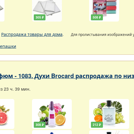
305 ₽
508 ₽
.
Распродажа товары для дома
.
Для пролистывания изображений
епашки
фюм - 1083. Духи Brocard распродажа по н
 23 ч. 39 мин.
308 ₽
212 ₽