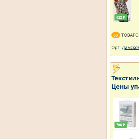
622 ₽
ТОВАРО
65
Орг:
Дамское
Текстил
Цены уп
796 ₽