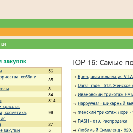
пки
TOP 16: Самые п
и закупок
ы
56
→
Брендовая коллекция VILA
орчества: хобби и
35
→
Darsi Trade - 512. Женское
колы
3
→
Ивановский трикотаж НАТА
34
м
314
→
Нappywear - шикарный выб
и красота:
→
Женский трикотаж Лори - 
а, косметика,
99
рия
→
RASH - 819. Распродажа
м
27
→
Любимый Сималенд - 820.
е закупки
5