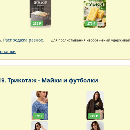
282 ₽
273 ₽
А.
Распродажа разное
.
Для пролистывания изображений удержива
епашки
19. Трикотаж - Майки и футболки
572 ₽
749 ₽