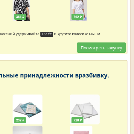
381 ₽
762 ₽
бражений удерживайте
и крутите колесико мыши
shift
Посмотреть закупку
тельные принадлежности вразбивку.
237 ₽
728 ₽