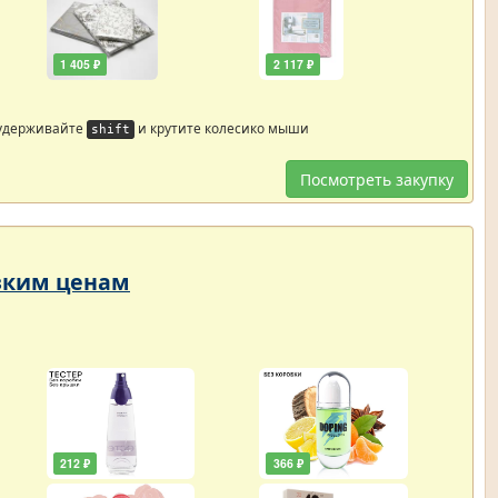
1 405 ₽
2 117 ₽
 удерживайте
и крутите колесико мыши
shift
Посмотреть закупку
изким ценам
212 ₽
366 ₽