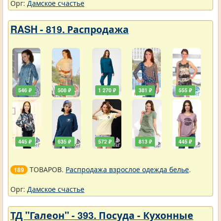
Орг:
Дамское счастье
RASH - 819. Распродажа
546 ₽
508 ₽
1 270 ₽
381 ₽
555 ₽
445 ₽
635 ₽
572 ₽
813 ₽
445 ₽
ТОВАРОВ.
Распродажа взрослое одежда белье
.
189
Орг:
Дамское счастье
ТД "Галеон" - 393. Посуда - Кухонные