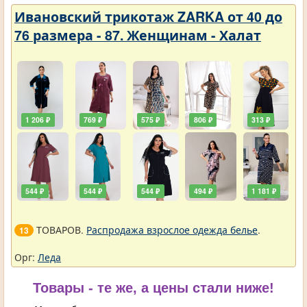
Ивановский трикотаж ZARKA от 40 до
76 размера - 87. Женщинам - Халат
1 206 ₽
769 ₽
575 ₽
806 ₽
313 ₽
544 ₽
544 ₽
544 ₽
494 ₽
1 181 ₽
ТОВАРОВ.
Распродажа взрослое одежда белье
.
13
Орг:
Леда
Товары - те же, а цены стали ниже!