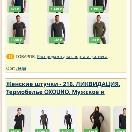
672 ₽
1 440 ₽
1 195 ₽
1 068 ₽
1 032 ₽
984 ₽
ТОВАРОВ.
Распродажа для спорта и фитнеса
.
11
Орг:
Леда
Женские штучки - 218. ЛИКВИДАЦИЯ.
Термобелье OXOUNO. Мужское и
женское
960 ₽
3 000 ₽
3 120 ₽
1 680 ₽
900 ₽