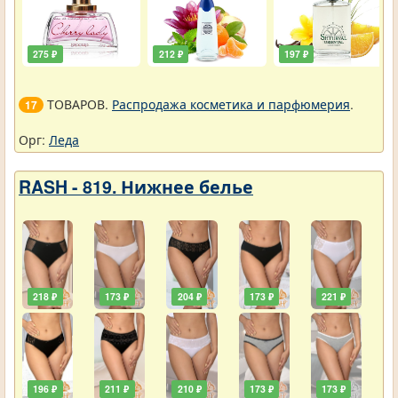
275 ₽
212 ₽
197 ₽
ТОВАРОВ.
Распродажа косметика и парфюмерия
.
17
Орг:
Леда
RASH - 819. Нижнее белье
218 ₽
173 ₽
204 ₽
173 ₽
221 ₽
196 ₽
211 ₽
210 ₽
173 ₽
173 ₽