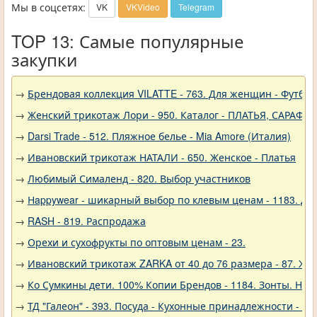
Мы в соцсетях:
VK
VKVideo
Telegram
TOP 13: Самые популярные
закупки
→
Брендовая коллекция VILATTE - 763. Для женщин - Футбол
→
Женский трикотаж Лори - 950. Каталог - ПЛАТЬЯ, САРАФА
→
Darsi Trade - 512. Пляжное белье - Mia Amore (Италия)
→
Ивановский трикотаж НАТАЛИ - 650. Женское - Платья
→
Любимый Сималенд - 820. Выбор участников
→
Нappywear - шикарный выбор по клевым ценам - 1183. Дев
→
RASH - 819. Распродажа
→
Орехи и сухофрукты по оптовым ценам - 23.
→
Ивановский трикотаж ZARKA от 40 до 76 размера - 87. Же
→
Ко Сумкины дети. 100% Копии Брендов - 1184. Зонты. Нов
→
ТД "Галеон" - 393. Посуда - Кухонные принадлежности - Ак