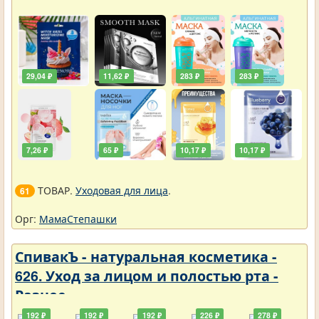
29,04 ₽
11,62 ₽
283 ₽
283 ₽
7,26 ₽
65 ₽
10,17 ₽
10,17 ₽
ТОВАР.
Уходовая для лица
.
61
Орг:
МамаСтепашки
СпивакЪ - натуральная косметика -
626. Уход за лицом и полостью рта -
Разное
192 ₽
192 ₽
192 ₽
226 ₽
278 ₽