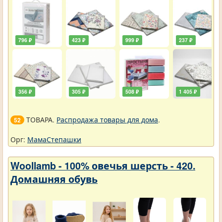
796 ₽
423 ₽
999 ₽
237 ₽
356 ₽
305 ₽
508 ₽
1 405 ₽
ТОВАРА.
Распродажа товары для дома
.
52
Орг:
МамаСтепашки
Woollamb - 100% овечья шерсть - 420.
Домашняя обувь