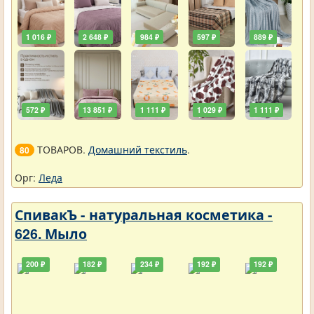
1 016 ₽
2 648 ₽
984 ₽
597 ₽
889 ₽
572 ₽
13 851 ₽
1 111 ₽
1 029 ₽
1 111 ₽
ТОВАРОВ.
Домашний текстиль
.
80
Орг:
Леда
СпивакЪ - натуральная косметика -
626. Мыло
200 ₽
182 ₽
234 ₽
192 ₽
192 ₽