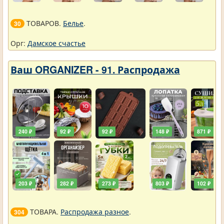
ТОВАРОВ.
Белье
.
30
Орг:
Дамское счастье
Ваш ORGANIZER - 91. Распродажа
240 ₽
92 ₽
92 ₽
148 ₽
871 ₽
203 ₽
282 ₽
273 ₽
803 ₽
102 ₽
ТОВАРА.
Распродажа разное
.
304