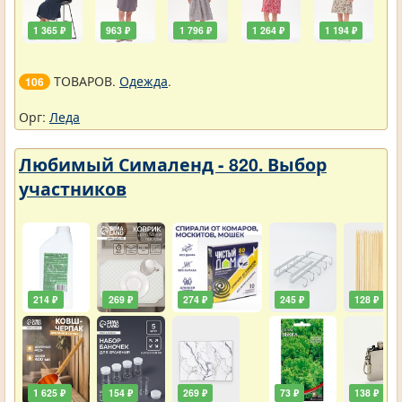
1 365 ₽
963 ₽
1 796 ₽
1 264 ₽
1 194 ₽
ТОВАРОВ.
Одежда
.
106
Орг:
Леда
Любимый Сималенд - 820. Выбор
участников
214 ₽
269 ₽
274 ₽
245 ₽
128 ₽
1 625 ₽
154 ₽
269 ₽
73 ₽
138 ₽