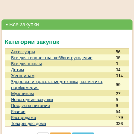
• Все закупки
Категории закупок
Аксессуары
56
Все для творчества: хобби и рукоделие
35
Все для школы
3
Детям
34
Женщинам
314
Здоровье и красота: медтехника, косметика,
99
парфюмерия
Мужчинам
27
Новогодние закупки
5
Продукты питания
9
Разное
54
Распродажа
179
Товары для дома
336