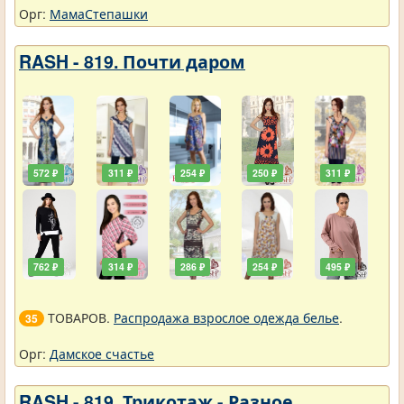
Орг:
МамаСтепашки
RASH - 819. Почти даром
572 ₽
311 ₽
254 ₽
250 ₽
311 ₽
762 ₽
314 ₽
286 ₽
254 ₽
495 ₽
ТОВАРОВ.
Распродажа взрослое одежда белье
.
35
Орг:
Дамское счастье
RASH - 819. Трикотаж - Разное