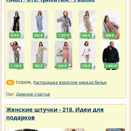
914 ₽
832 ₽
1 341 ₽
889 ₽
889 ₽
1 130 ₽
762 ₽
622 ₽
749 ₽
1 842 ₽
ТОВАРА.
Распродажа взрослое одежда белье
.
93
Орг:
Дамское счастье
Женские штучки - 218. Идеи для
подарков