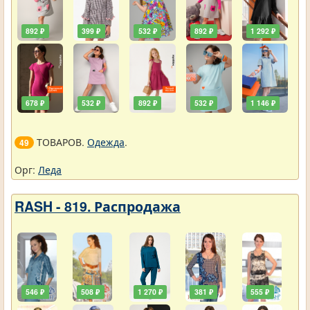
892 ₽
399 ₽
532 ₽
892 ₽
1 292 ₽
678 ₽
532 ₽
892 ₽
532 ₽
1 146 ₽
ТОВАРОВ.
Одежда
.
49
Орг:
Леда
RASH - 819. Распродажа
546 ₽
508 ₽
1 270 ₽
381 ₽
555 ₽