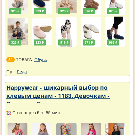
323 ₽
323 ₽
323 ₽
826 ₽
826 ₽
323 ₽
323 ₽
516 ₽
671 ₽
968 ₽
ТОВАРА.
Обувь
.
53
Орг:
Леда
Нappywear - шикарный выбор по
клевым ценам - 1183. Девочкам -
Одежда - Платья
Стоп через 5 ч. 55 мин.