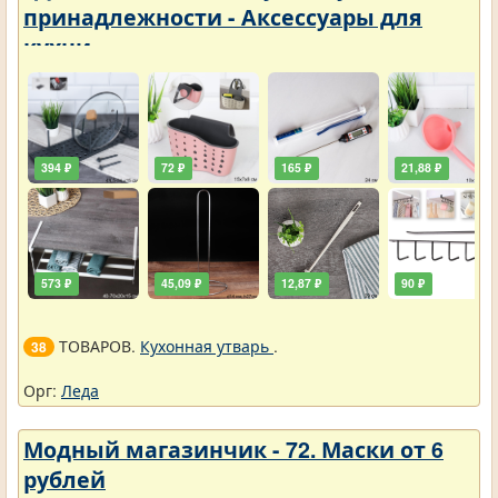
принадлежности - Аксессуары для
кухни
394 ₽
72 ₽
165 ₽
21,88 ₽
573 ₽
45,09 ₽
12,87 ₽
90 ₽
ТОВАРОВ.
Кухонная утварь
.
38
Орг:
Леда
Модный магазинчик - 72. Маски от 6
рублей