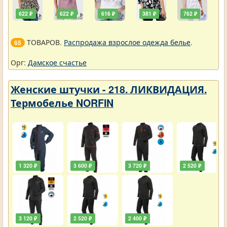
622 ₽
622 ₽
616 ₽
381 ₽
762 ₽
ТОВАРОВ.
Распродажа взрослое одежда белье
.
65
Орг:
Дамское счастье
Женские штучки - 218. ЛИКВИДАЦИЯ.
Термобелье NORFIN
1 320 ₽
3 600 ₽
3 720 ₽
2 520 ₽
3 120 ₽
2 520 ₽
2 400 ₽