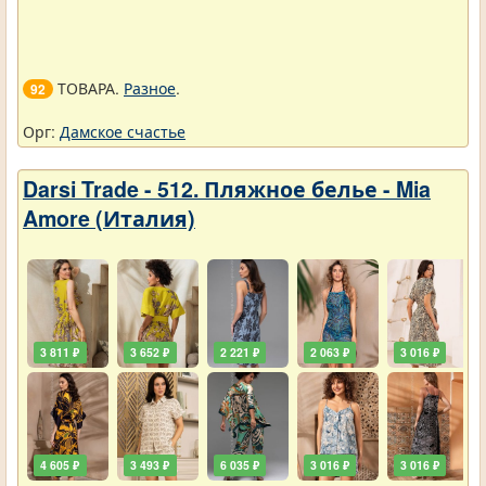
ТОВАРА.
Разное
.
92
Орг:
Дамское счастье
Darsi Trade - 512. Пляжное белье - Mia
Amore (Италия)
3 811 ₽
3 652 ₽
2 221 ₽
2 063 ₽
3 016 ₽
4 605 ₽
3 493 ₽
6 035 ₽
3 016 ₽
3 016 ₽