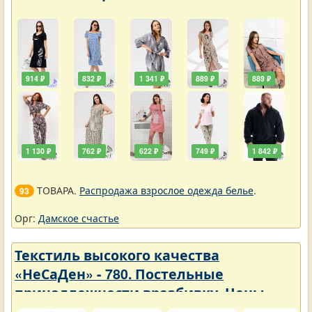
914 ₽
832 ₽
1 341 ₽
889 ₽
889 ₽
1 130 ₽
762 ₽
622 ₽
749 ₽
1 842 ₽
ТОВАРА.
Распродажа взрослое одежда белье
.
93
Орг:
Дамское счастье
Текстиль высокого качества
«НеСаДен» - 780. Постельные
принадлежности вразбивку. Цены
упали