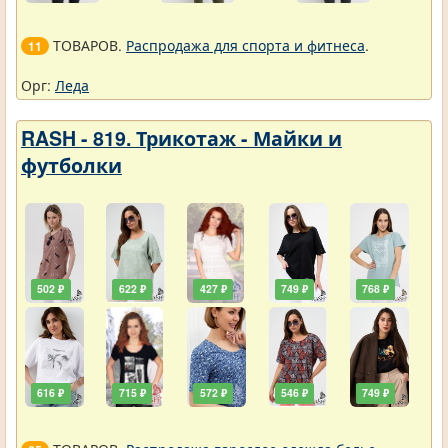
ТОВАРОВ.
Распродажа для спорта и фитнеса
.
11
Орг:
Леда
RASH - 819. Трикотаж - Майки и
футболки
502 ₽
622 ₽
427 ₽
749 ₽
768 ₽
616 ₽
715 ₽
572 ₽
546 ₽
749 ₽