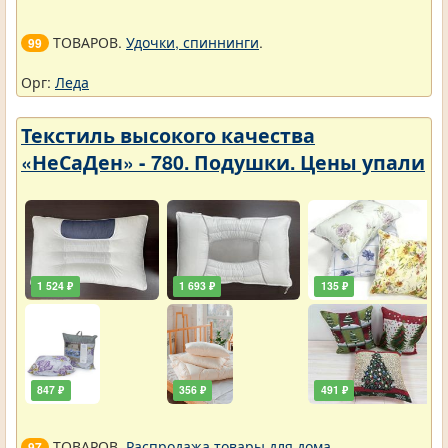
ТОВАРОВ.
Удочки, спиннинги
.
99
Орг:
Леда
Текстиль высокого качества
«НеСаДен» - 780. Подушки. Цены упали
1 524 ₽
1 693 ₽
135 ₽
847 ₽
356 ₽
491 ₽
ТОВАРОВ.
Распродажа товары для дома
.
97