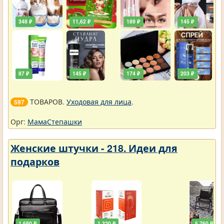
348 ₽
11,62 ₽
189 ₽
145 ₽
87 ₽
145 ₽
174 ₽
203 ₽
ТОВАРОВ.
Уходовая для лица
.
597
Орг:
МамаСтепашки
Женские штучки - 218. Идеи для
подарков
1 680 ₽
1 320 ₽
5 760 ₽