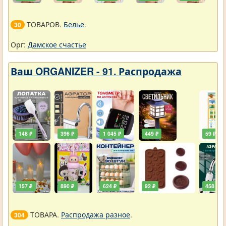
ТОВАРОВ.
Белье
.
30
Орг:
Дамское счастье
Ваш ORGANIZER - 91. Распродажа
148 ₽
396 ₽
1 045 ₽
449 ₽
59 ₽
157 ₽
890 ₽
624 ₽
92 ₽
458 ₽
ТОВАРА.
Распродажа разное
.
304