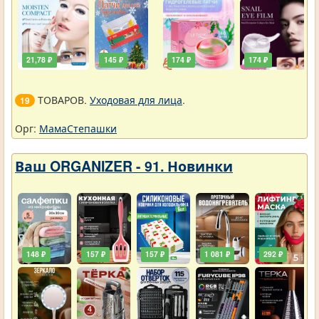
21,78 ₽
145 ₽
174 ₽
174 ₽
ТОВАРОВ.
Уходовая для лица
.
19
Орг:
МамаСтепашки
Ваш ORGANIZER - 91. Новинки
148 ₽
157 ₽
157 ₽
1 081 ₽
292 ₽