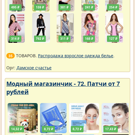
495 ₽
159 ₽
381 ₽
241 ₽
254 ₽
314 ₽
762 ₽
311 ₽
168 ₽
127 ₽
ТОВАРОВ.
Распродажа взрослое одежда белье
.
35
Орг:
Дамское счастье
Модный магазинчик - 72. Патчи от 7
рублей
14,52 ₽
8,72 ₽
8,72 ₽
17,43 ₽