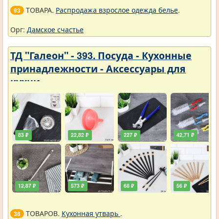
ТОВАРА.
Распродажа взрослое одежда белье
.
93
Орг:
Дамское счастье
ТД "Галеон" - 393. Посуда - Кухонные
принадлежности - Аксессуары для
кухни
83 ₽
22,82 ₽
227 ₽
42,71 ₽
12,87 ₽
573 ₽
68 ₽
56 ₽
ТОВАРОВ.
Кухонная утварь
.
38