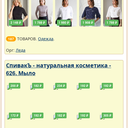
2 148 ₽
1 788 ₽
1 980 ₽
1 908 ₽
1 788 ₽
ТОВАРОВ.
Одежда
.
187
Орг:
Леда
СпивакЪ - натуральная косметика -
626. Мыло
200 ₽
182 ₽
234 ₽
192 ₽
192 ₽
172 ₽
192 ₽
182 ₽
192 ₽
305 ₽