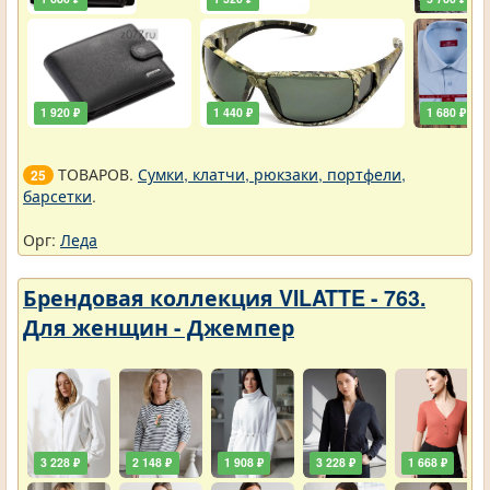
1 920 ₽
1 440 ₽
1 680 ₽
ТОВАРОВ.
Сумки, клатчи, рюкзаки, портфели,
25
барсетки
.
Орг:
Леда
Брендовая коллекция VILATTE - 763.
Для женщин - Джемпер
3 228 ₽
2 148 ₽
1 908 ₽
3 228 ₽
1 668 ₽