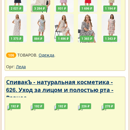
2 021 ₽
3 284 ₽
931 ₽
1 696 ₽
1 194 ₽
1 375 ₽
884 ₽
1 496 ₽
1 365 ₽
1 343 ₽
ТОВАРОВ.
Одежда
.
106
Орг:
Леда
СпивакЪ - натуральная косметика -
626. Уход за лицом и полостью рта -
Разное
192 ₽
192 ₽
192 ₽
226 ₽
278 ₽