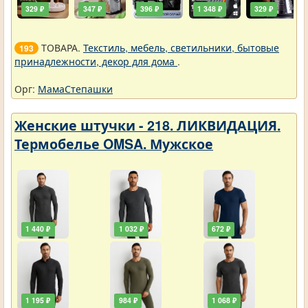
329 ₽
347 ₽
396 ₽
1 348 ₽
329 ₽
ТОВАРА.
Текстиль, мебель, светильники, бытовые
193
принадлежности, декор для дома
.
Орг:
МамаСтепашки
Женские штучки - 218. ЛИКВИДАЦИЯ.
Термобелье OMSA. Мужское
1 440 ₽
1 032 ₽
672 ₽
1 195 ₽
984 ₽
1 068 ₽