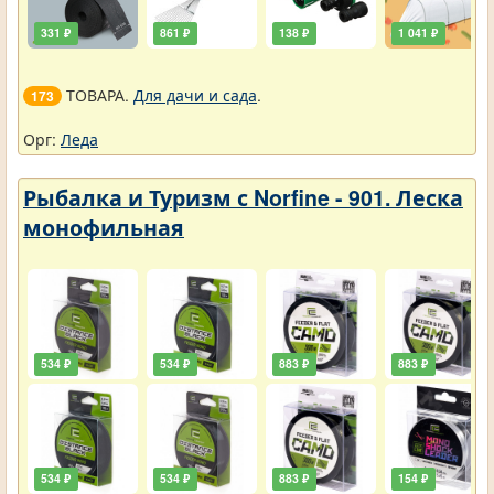
331 ₽
861 ₽
138 ₽
1 041 ₽
ТОВАРА.
Для дачи и сада
.
173
Орг:
Леда
Рыбалка и Туризм с Norfine - 901. Леска
монофильная
534 ₽
534 ₽
883 ₽
883 ₽
534 ₽
534 ₽
883 ₽
154 ₽