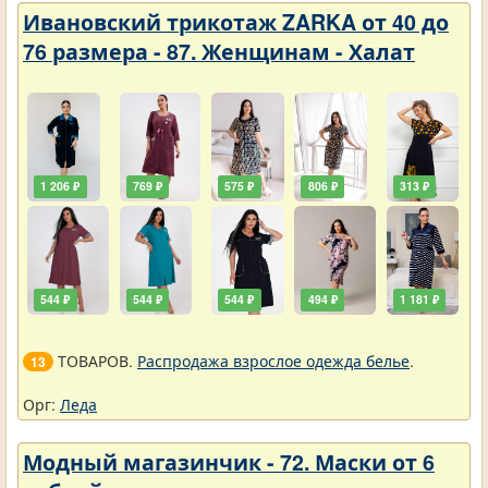
Ивановский трикотаж ZARKA от 40 до
76 размера - 87. Женщинам - Халат
1 206 ₽
769 ₽
575 ₽
806 ₽
313 ₽
544 ₽
544 ₽
544 ₽
494 ₽
1 181 ₽
ТОВАРОВ.
Распродажа взрослое одежда белье
.
13
Орг:
Леда
Модный магазинчик - 72. Маски от 6