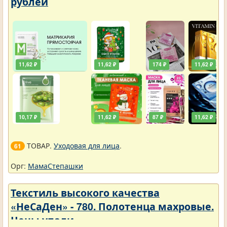
рублей
11,62 ₽
11,62 ₽
174 ₽
11,62 ₽
10,17 ₽
11,62 ₽
87 ₽
11,62 ₽
ТОВАР.
Уходовая для лица
.
61
Орг:
МамаСтепашки
Текстиль высокого качества
«НеСаДен» - 780. Полотенца махровые.
Цены упали