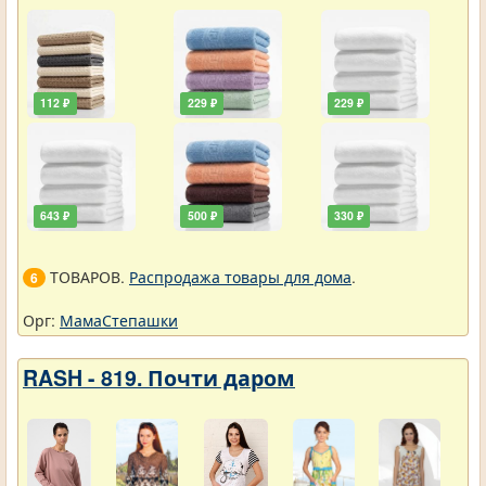
112 ₽
229 ₽
229 ₽
643 ₽
500 ₽
330 ₽
ТОВАРОВ.
Распродажа товары для дома
.
6
Орг:
МамаСтепашки
RASH - 819. Почти даром