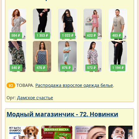
584 ₽
1 353 ₽
1 022 ₽
622 ₽
483 ₽
540 ₽
476 ₽
876 ₽
572 ₽
1 194 ₽
ТОВАРА.
Распродажа взрослое одежда белье
.
93
Орг:
Дамское счастье
Модный магазинчик - 72. Новинки