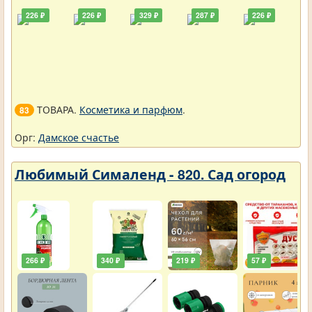
226 ₽
226 ₽
329 ₽
287 ₽
226 ₽
ТОВАРА.
Косметика и парфюм
.
83
Орг:
Дамское счастье
Любимый Сималенд - 820. Сад огород
266 ₽
340 ₽
219 ₽
57 ₽