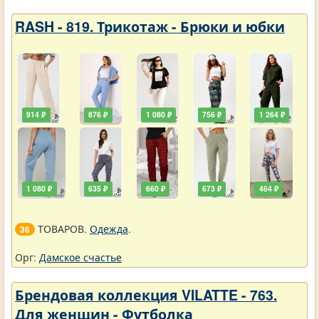
RASH - 819. Трикотаж - Брюки и юбки
914 ₽
876 ₽
1 080 ₽
756 ₽
1 264 ₽
1 080 ₽
635 ₽
660 ₽
673 ₽
464 ₽
ТОВАРОВ.
Одежда
.
36
Орг:
Дамское счастье
Брендовая коллекция VILATTE - 763.
Для женщин - Футболка