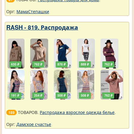
Орг:
МамаСтепашки
RASH - 819. Распродажа
635 ₽
762 ₽
876 ₽
889 ₽
762 ₽
191 ₽
254 ₽
508 ₽
508 ₽
762 ₽
ТОВАРОВ.
Распродажа взрослое одежда белье
.
189
Орг:
Дамское счастье