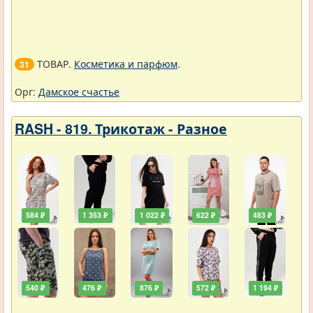
ТОВАР.
Косметика и парфюм
.
31
Орг:
Дамское счастье
RASH - 819. Трикотаж - Разное
584 ₽
1 353 ₽
1 022 ₽
622 ₽
483 ₽
540 ₽
476 ₽
876 ₽
572 ₽
1 194 ₽