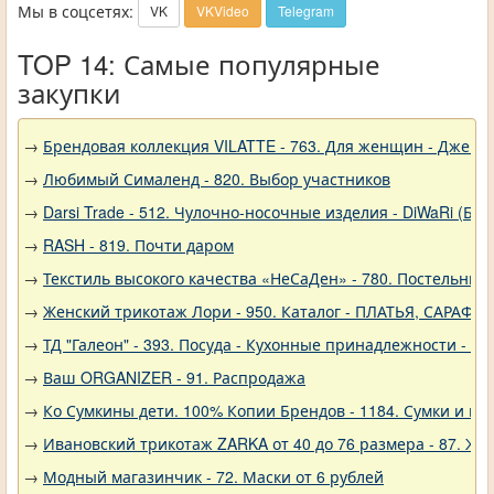
Мы в соцсетях:
VK
VKVideo
Telegram
TOP 14: Самые популярные
закупки
→
Брендовая коллекция VILATTE - 763. Для женщин - Джемп
→
Любимый Сималенд - 820. Выбор участников
→
Darsi Trade - 512. Чулочно-носочные изделия - DiWaRi (Бел
→
RASH - 819. Почти даром
→
Текстиль высокого качества «НеСаДен» - 780. Постельны
→
Женский трикотаж Лори - 950. Каталог - ПЛАТЬЯ, САРАФА
→
ТД "Галеон" - 393. Посуда - Кухонные принадлежности - Ак
→
Ваш ORGANIZER - 91. Распродажа
→
Ко Сумкины дети. 100% Копии Брендов - 1184. Сумки и кл
→
Ивановский трикотаж ZARKA от 40 до 76 размера - 87. Же
→
Модный магазинчик - 72. Маски от 6 рублей