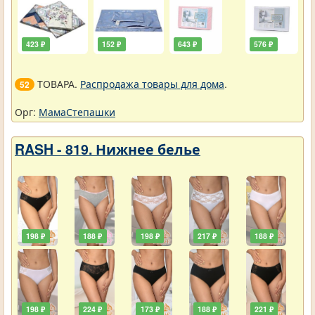
423 ₽
152 ₽
643 ₽
576 ₽
ТОВАРА.
Распродажа товары для дома
.
52
Орг:
МамаСтепашки
RASH - 819. Нижнее белье
198 ₽
188 ₽
198 ₽
217 ₽
188 ₽
198 ₽
224 ₽
173 ₽
188 ₽
221 ₽