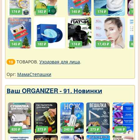
174 ₽
182 ₽
145 ₽
174 ₽
174 ₽
145 ₽
182 ₽
174 ₽
17,43 ₽
8,72 
ТОВАРОВ.
Уходовая для лица
.
19
Орг:
МамаСтепашки
Ваш ORGANIZER - 91. Новинки
820 ₽
273 ₽
240 ₽
273 ₽
166 ₽