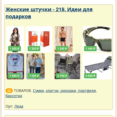
Женские штучки - 218. Идеи для
подарков
1 920 ₽
1 320 ₽
1 200 ₽
1 440 ₽
1 680 ₽
1 620 ₽
5 760 ₽
4 920 ₽
ТОВАРОВ.
Сумки, клатчи, рюкзаки, портфели,
25
барсетки
.
Орг:
Леда