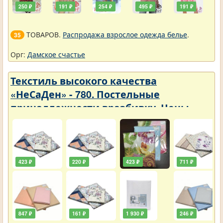
250 ₽
191 ₽
254 ₽
495 ₽
191 ₽
ТОВАРОВ.
Распродажа взрослое одежда белье
.
35
Орг:
Дамское счастье
Текстиль высокого качества
«НеСаДен» - 780. Постельные
принадлежности вразбивку. Цены
упали
423 ₽
220 ₽
423 ₽
711 ₽
847 ₽
161 ₽
1 930 ₽
246 ₽