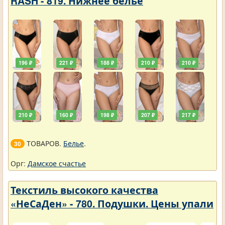
RASH - 819. Нижнее белье
196 ₽
221 ₽
188 ₽
210 ₽
210 ₽
210 ₽
160 ₽
198 ₽
207 ₽
217 ₽
ТОВАРОВ.
Белье
.
30
Орг:
Дамское счастье
Текстиль высокого качества
«НеСаДен» - 780. Подушки. Цены упали