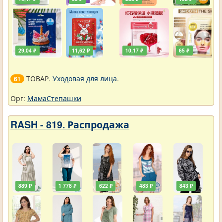
29,04 ₽
11,62 ₽
10,17 ₽
65 ₽
ТОВАР.
Уходовая для лица
.
61
Орг:
МамаСтепашки
RASH - 819. Распродажа
889 ₽
1 778 ₽
622 ₽
483 ₽
843 ₽