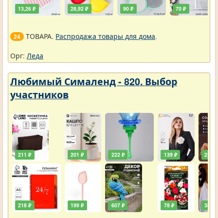
13,26 ₽
28,92 ₽
90 ₽
70 ₽
ТОВАРА.
Распродажа товары для дома
.
24
Орг:
Леда
Любимый Сималенд - 820. Выбор
участников
211 ₽
201 ₽
222 ₽
139 ₽
222 ₽
218 ₽
199 ₽
607 ₽
78 ₽
385 ₽