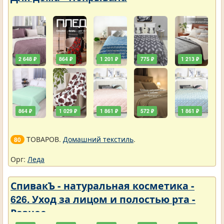
2 648 ₽
864 ₽
1 201 ₽
775 ₽
1 213 ₽
864 ₽
1 029 ₽
1 861 ₽
572 ₽
1 861 ₽
ТОВАРОВ.
Домашний текстиль
.
80
Орг:
Леда
СпивакЪ - натуральная косметика -
626. Уход за лицом и полостью рта -
Разное