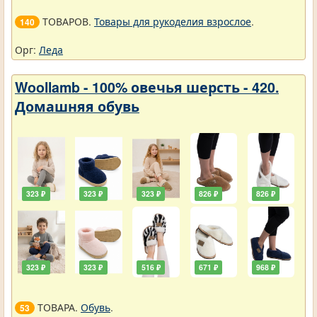
ТОВАРОВ.
Товары для рукоделия взрослое
.
140
Орг:
Леда
Woollamb - 100% овечья шерсть - 420.
Домашняя обувь
323 ₽
323 ₽
323 ₽
826 ₽
826 ₽
323 ₽
323 ₽
516 ₽
671 ₽
968 ₽
ТОВАРА.
Обувь
.
53