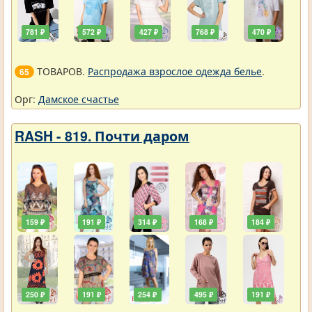
781 ₽
572 ₽
427 ₽
768 ₽
470 ₽
ТОВАРОВ.
Распродажа взрослое одежда белье
.
65
Орг:
Дамское счастье
RASH - 819. Почти даром
159 ₽
191 ₽
314 ₽
168 ₽
184 ₽
250 ₽
191 ₽
254 ₽
495 ₽
191 ₽