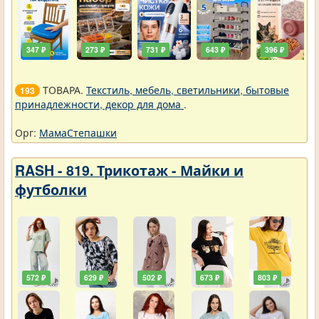
347 ₽
273 ₽
731 ₽
643 ₽
396 ₽
ТОВАРА.
Текстиль, мебель, светильники, бытовые
193
принадлежности, декор для дома
.
Орг:
МамаСтепашки
RASH - 819. Трикотаж - Майки и
футболки
572 ₽
629 ₽
502 ₽
673 ₽
803 ₽