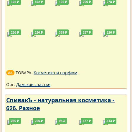
192 ₽
192 ₽
192 ₽
226 ₽
278 ₽
226 ₽
226 ₽
329 ₽
287 ₽
226 ₽
ТОВАРА.
Косметика и парфюм
.
83
Орг:
Дамское счастье
СпивакЪ - натуральная косметика -
626. Разное
260 ₽
226 ₽
95 ₽
677 ₽
313 ₽