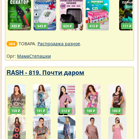
432 ₽
643 ₽
624 ₽
413 ₽
111 ₽
ТОВАРА.
Распродажа разное
.
304
Орг:
МамаСтепашки
RASH - 819. Почти даром
159 ₽
191 ₽
314 ₽
168 ₽
184 ₽