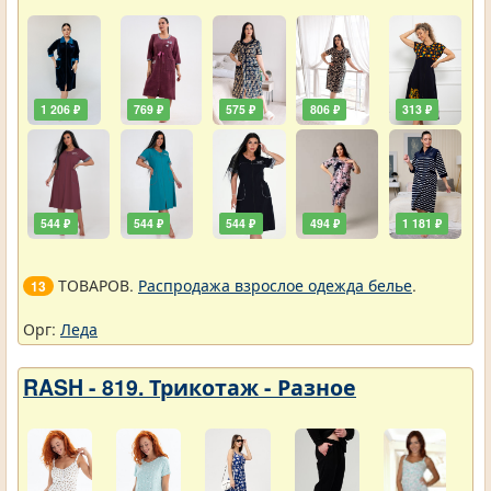
1 206 ₽
769 ₽
575 ₽
806 ₽
313 ₽
544 ₽
544 ₽
544 ₽
494 ₽
1 181 ₽
ТОВАРОВ.
Распродажа взрослое одежда белье
.
13
Орг:
Леда
RASH - 819. Трикотаж - Разное