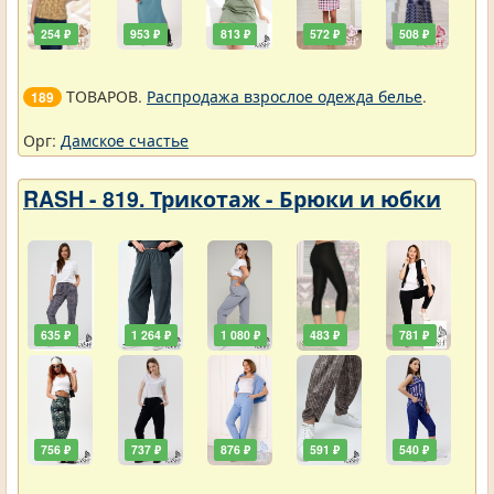
254 ₽
953 ₽
813 ₽
572 ₽
508 ₽
ТОВАРОВ.
Распродажа взрослое одежда белье
.
189
Орг:
Дамское счастье
RASH - 819. Трикотаж - Брюки и юбки
635 ₽
1 264 ₽
1 080 ₽
483 ₽
781 ₽
756 ₽
737 ₽
876 ₽
591 ₽
540 ₽