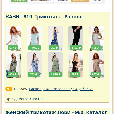
RASH - 819. Трикотаж - Разное
667 ₽
1 245 ₽
762 ₽
1 353 ₽
495 ₽
889 ₽
762 ₽
1 010 ₽
597 ₽
857 ₽
ТОВАРА.
Распродажа взрослое одежда белье
.
93
Орг:
Дамское счастье
Женский трикотаж Лори - 950. Каталог