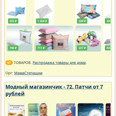
423 ₽
1 304 ₽
229 ₽
491 ₽
796 ₽
711 ₽
237 ₽
847 ₽
ТОВАРОВ.
Распродажа товары для дома
.
97
Орг:
МамаСтепашки
Модный магазинчик - 72. Патчи от 7
рублей