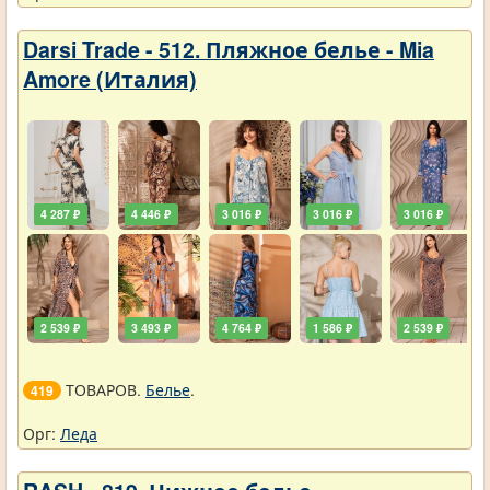
Darsi Trade - 512. Пляжное белье - Mia
Amore (Италия)
4 287 ₽
4 446 ₽
3 016 ₽
3 016 ₽
3 016 ₽
2 539 ₽
3 493 ₽
4 764 ₽
1 586 ₽
2 539 ₽
ТОВАРОВ.
Белье
.
419
Орг:
Леда