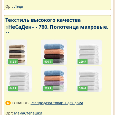
Орг:
Леда
Текстиль высокого качества
«НеСаДен» - 780. Полотенца махровые.
Цены упали
112 ₽
500 ₽
229 ₽
643 ₽
229 ₽
330 ₽
ТОВАРОВ.
Распродажа товары для дома
.
6
Орг:
МамаСтепашки