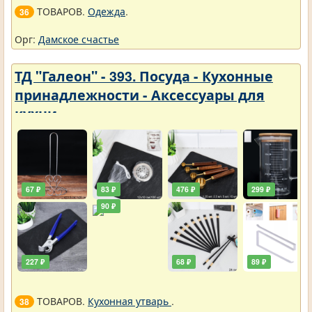
ТОВАРОВ.
Одежда
.
36
Орг:
Дамское счастье
ТД "Галеон" - 393. Посуда - Кухонные
принадлежности - Аксессуары для
кухни
67 ₽
83 ₽
476 ₽
299 ₽
90 ₽
227 ₽
68 ₽
89 ₽
ТОВАРОВ.
Кухонная утварь
.
38