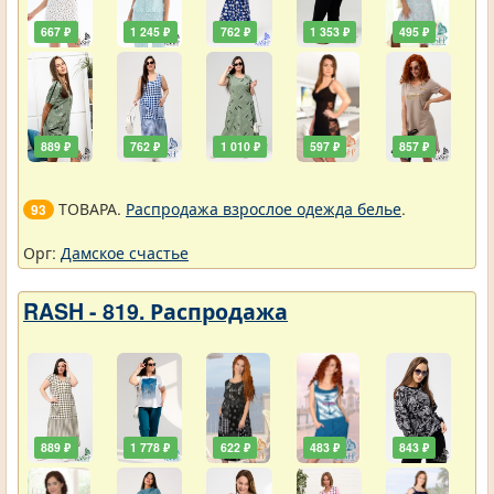
667 ₽
1 245 ₽
762 ₽
1 353 ₽
495 ₽
889 ₽
762 ₽
1 010 ₽
597 ₽
857 ₽
ТОВАРА.
Распродажа взрослое одежда белье
.
93
Орг:
Дамское счастье
RASH - 819. Распродажа
889 ₽
1 778 ₽
622 ₽
483 ₽
843 ₽