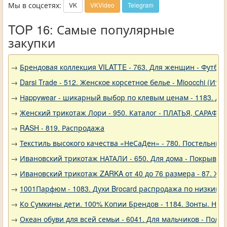
Мы в соцсетях:
VK
VKVideo
Telegram
TOP 16: Самые популярные
закупки
→
Брендовая коллекция VILATTE - 763. Для женщин - Футбол
→
Darsi Trade - 512. Женское корсетное белье - Mioocchi (Ита
→
Нappywear - шикарный выбор по клевым ценам - 1183. Дев
→
Женский трикотаж Лори - 950. Каталог - ПЛАТЬЯ, САРАФА
→
RASH - 819. Распродажа
→
Текстиль высокого качества «НеСаДен» - 780. Постельны
→
Ивановский трикотаж НАТАЛИ - 650. Для дома - Покрывал
→
Ивановский трикотаж ZARKA от 40 до 76 размера - 87. Же
→
1001Парфюм - 1083. Духи Brocard распродажа по низким 
→
Ко Сумкины дети. 100% Копии Брендов - 1184. Зонты. Нов
→
Океан обуви для всей семьи - 6041. Для мальчиков - Полу