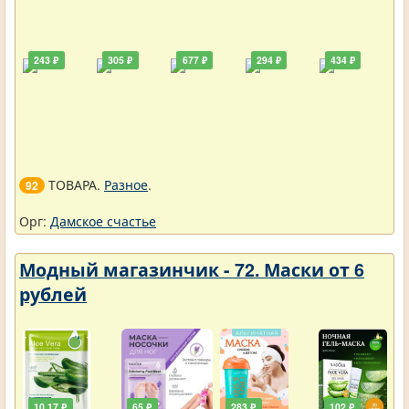
243 ₽
305 ₽
677 ₽
294 ₽
434 ₽
ТОВАРА.
Разное
.
92
Орг:
Дамское счастье
Модный магазинчик - 72. Маски от 6
рублей
10,17 ₽
65 ₽
283 ₽
102 ₽