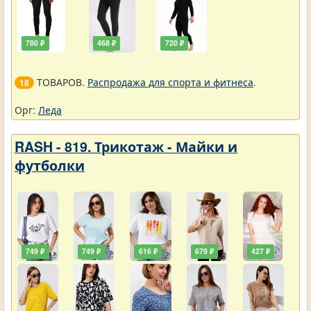
780 ₽
468 ₽
720 ₽
ТОВАРОВ.
Распродажа для спорта и фитнеса
.
18
Орг:
Леда
RASH - 819. Трикотаж - Майки и
футболки
749 ₽
749 ₽
616 ₽
679 ₽
427 ₽