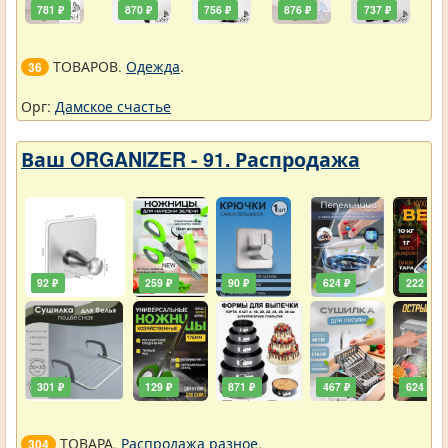
781 ₽
870 ₽
756 ₽
876 ₽
737 ₽
ТОВАРОВ.
Одежда
.
36
Орг:
Дамское счастье
Ваш ORGANIZER - 91. Распродажа
92 ₽
259 ₽
90 ₽
624 ₽
222 ₽
301 ₽
129 ₽
871 ₽
467 ₽
624 ₽
ТОВАРА.
Распродажа разное
.
304