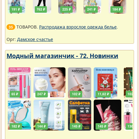
191 ₽
762 ₽
225 ₽
241 ₽
184 ₽
ТОВАРОВ.
Распродажа взрослое одежда белье
.
35
Орг:
Дамское счастье
Модный магазинчик - 72. Новинки
65 ₽
247 ₽
102 ₽
11,62 ₽
102 ₽
182 ₽
144 ₽
145 ₽
145 ₽
138 ₽