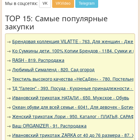
Мы в соцсетях:
VK
VKVideo
Telegram
TOP 15: Самые популярные
закупки
→
Брендовая коллекция VILATTE - 763. Для женщин - Джемп
→
Ко Сумкины дети. 100% Копии Брендов - 1184. Сумки и кл
→
RASH - 819. Распродажа
→
Любимый Сималенд - 820. Сад огород
→
Текстиль высокого качества «НеСаДен» - 780. Постельны
→
ТД "Галеон" - 393. Посуда - Кухонные принадлежности - Ак
→
Ивановский трикотаж НАТАЛИ - 650. Мужское - Обувь
→
Океан обуви для всей семьи - 6041. Для девочек - Ботинки
→
Женский трикотаж Лори - 950. Каталог - ПЛАТЬЯ, САРАФА
→
Ваш ORGANIZER - 91. Распродажа
→
Ивановский трикотаж ZARKA от 40 до 76 размера - 87. Же