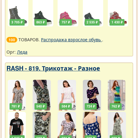
3 705 ₽
863 ₽
757 ₽
2 535 ₽
1 430 ₽
ТОВАРОВ.
Распродажа взрослое обувь
.
100
Орг:
Леда
RASH - 819. Трикотаж - Разное
781 ₽
540 ₽
584 ₽
724 ₽
762 ₽