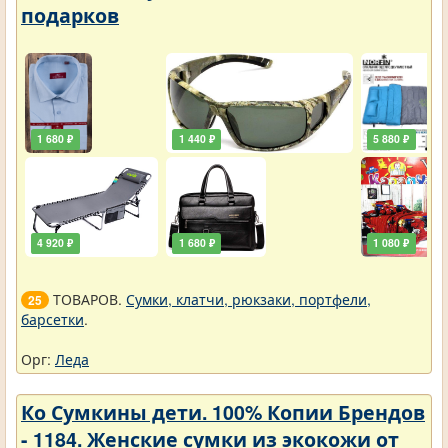
подарков
1 680 ₽
1 440 ₽
5 880 ₽
4 920 ₽
1 680 ₽
1 080 ₽
ТОВАРОВ.
Сумки, клатчи, рюкзаки, портфели,
25
барсетки
.
Орг:
Леда
Ко Сумкины дети. 100% Копии Брендов
- 1184. Женские сумки из экокожи от