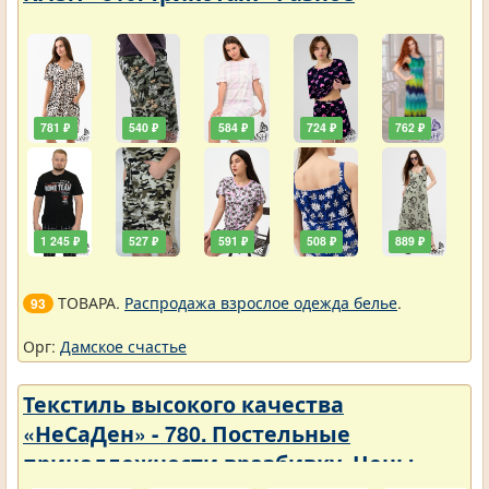
781 ₽
540 ₽
584 ₽
724 ₽
762 ₽
1 245 ₽
527 ₽
591 ₽
508 ₽
889 ₽
ТОВАРА.
Распродажа взрослое одежда белье
.
93
Орг:
Дамское счастье
Текстиль высокого качества
«НеСаДен» - 780. Постельные
принадлежности вразбивку. Цены