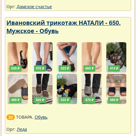
Орг:
Дамское счастье
Ивановский трикотаж НАТАЛИ - 650.
Мужское - Обувь
629 ₽
470 ₽
523 ₽
669 ₽
413 ₽
489 ₽
502 ₽
533 ₽
470 ₽
489 ₽
ТОВАРА.
Обувь
.
32
Орг:
Леда