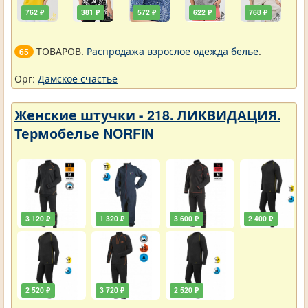
762 ₽
381 ₽
572 ₽
622 ₽
768 ₽
ТОВАРОВ.
Распродажа взрослое одежда белье
.
65
Орг:
Дамское счастье
Женские штучки - 218. ЛИКВИДАЦИЯ.
Термобелье NORFIN
3 120 ₽
1 320 ₽
3 600 ₽
2 400 ₽
2 520 ₽
3 720 ₽
2 520 ₽