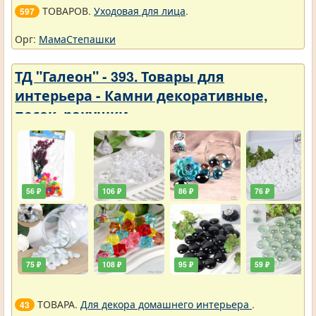
ТОВАРОВ.
Уходовая для лица
.
597
Орг:
МамаСтепашки
ТД "Галеон" - 393. Товары для
интерьера - Камни декоративные,
песок, ракушки
56 ₽
106 ₽
86 ₽
76 ₽
75 ₽
108 ₽
95 ₽
59 ₽
ТОВАРА.
Для декора домашнего интерьера
.
43