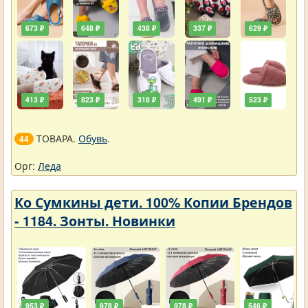
673 ₽
648 ₽
438 ₽
337 ₽
629 ₽
413 ₽
823 ₽
318 ₽
491 ₽
523 ₽
ТОВАРА.
Обувь
.
44
Орг:
Леда
Ко Сумкины дети. 100% Копии Брендов
- 1184. Зонты. Новинки
953 ₽
978 ₽
978 ₽
546 ₽