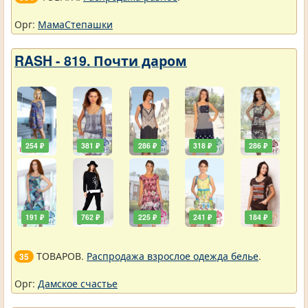
Орг:
МамаСтепашки
RASH - 819. Почти даром
254 ₽
381 ₽
286 ₽
318 ₽
286 ₽
191 ₽
762 ₽
225 ₽
241 ₽
184 ₽
ТОВАРОВ.
Распродажа взрослое одежда белье
.
35
Орг:
Дамское счастье