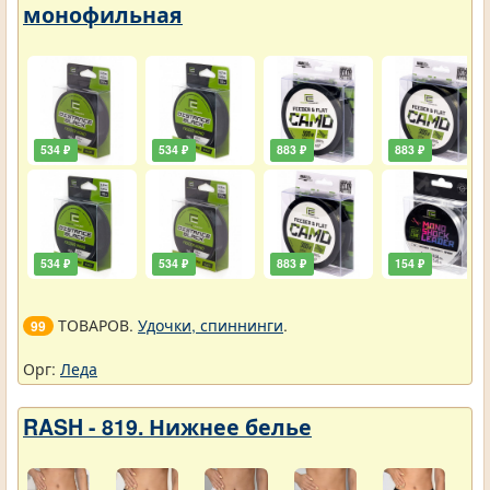
монофильная
534 ₽
534 ₽
883 ₽
883 ₽
534 ₽
534 ₽
883 ₽
154 ₽
ТОВАРОВ.
Удочки, спиннинги
.
99
Орг:
Леда
RASH - 819. Нижнее белье