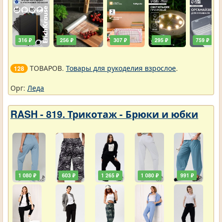
316 ₽
256 ₽
307 ₽
295 ₽
759 ₽
ТОВАРОВ.
Товары для рукоделия взрослое
.
128
Орг:
Леда
RASH - 819. Трикотаж - Брюки и юбки
1 080 ₽
603 ₽
1 265 ₽
1 080 ₽
991 ₽