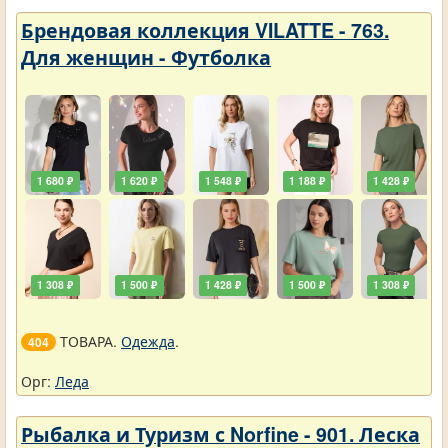
Брендовая коллекция VILATTE - 763.
Для женщин - Футболка
1 680 ₽
1 620 ₽
1 548 ₽
1 188 ₽
1 428 ₽
1 308 ₽
1 500 ₽
1 428 ₽
1 500 ₽
1 308 ₽
ТОВАРА.
Одежда
.
404
Орг:
Леда
Рыбалка и Туризм с Norfine - 901. Леска