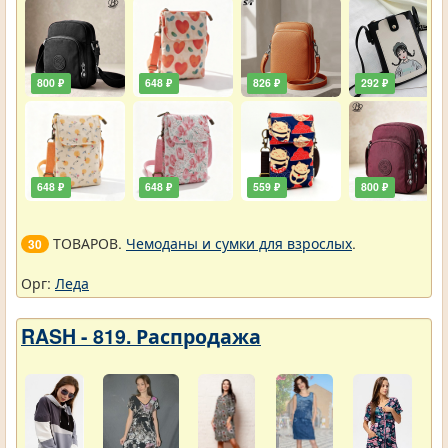
800 ₽
648 ₽
826 ₽
292 ₽
648 ₽
648 ₽
559 ₽
800 ₽
ТОВАРОВ.
Чемоданы и сумки для взрослых
.
30
Орг:
Леда
RASH - 819. Распродажа