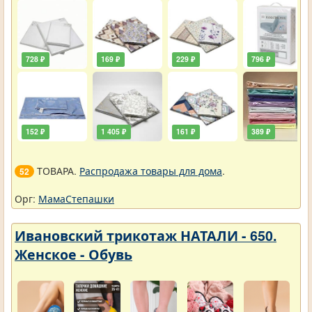
упали
728 ₽
169 ₽
229 ₽
796 ₽
152 ₽
1 405 ₽
161 ₽
389 ₽
ТОВАРА.
Распродажа товары для дома
.
52
Орг:
МамаСтепашки
Ивановский трикотаж НАТАЛИ - 650.
Женское - Обувь