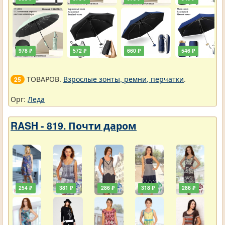
978 ₽
572 ₽
660 ₽
546 ₽
ТОВАРОВ.
Взрослые зонты, ремни, перчатки
.
25
Орг:
Леда
RASH - 819. Почти даром
254 ₽
381 ₽
286 ₽
318 ₽
286 ₽