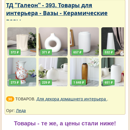
ТД "Галеон" - 393. Товары для
интерьера - Вазы - Керамические
вазы
372 ₽
371 ₽
657 ₽
532 ₽
273 ₽
229 ₽
1 648 ₽
651 ₽
ТОВАРОВ.
Для декора домашнего интерьера
.
30
Орг:
Леда
Товары - те же, а цены стали ниже!