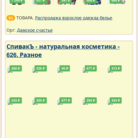
1 245 ₽
527 ₽
591 ₽
508 ₽
889 ₽
ТОВАРА.
Распродажа взрослое одежда белье
.
93
Орг:
Дамское счастье
СпивакЪ - натуральная косметика -
626. Разное
260 ₽
226 ₽
95 ₽
677 ₽
313 ₽
243 ₽
305 ₽
677 ₽
294 ₽
434 ₽