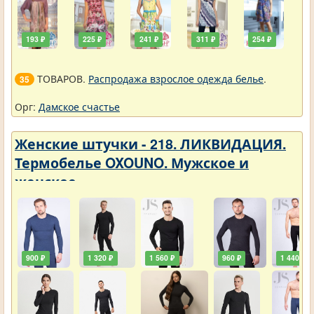
193 ₽
225 ₽
241 ₽
311 ₽
254 ₽
ТОВАРОВ.
Распродажа взрослое одежда белье
.
35
Орг:
Дамское счастье
Женские штучки - 218. ЛИКВИДАЦИЯ.
Термобелье OXOUNO. Мужское и
женское
900 ₽
1 320 ₽
1 560 ₽
960 ₽
1 440 ₽