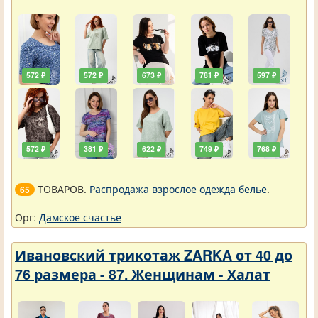
572 ₽
572 ₽
673 ₽
781 ₽
597 ₽
572 ₽
381 ₽
622 ₽
749 ₽
768 ₽
ТОВАРОВ.
Распродажа взрослое одежда белье
.
65
Орг:
Дамское счастье
Ивановский трикотаж ZARKA от 40 до
76 размера - 87. Женщинам - Халат