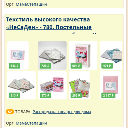
Орг:
МамаСтепашки
Текстиль высокого качества
«НеСаДен» - 780. Постельные
принадлежности вразбивку. Цены
упали
643 ₽
728 ₽
694 ₽
491 ₽
313 ₽
373 ₽
203 ₽
2 117 ₽
ТОВАРА.
Распродажа товары для дома
.
52
Орг:
МамаСтепашки