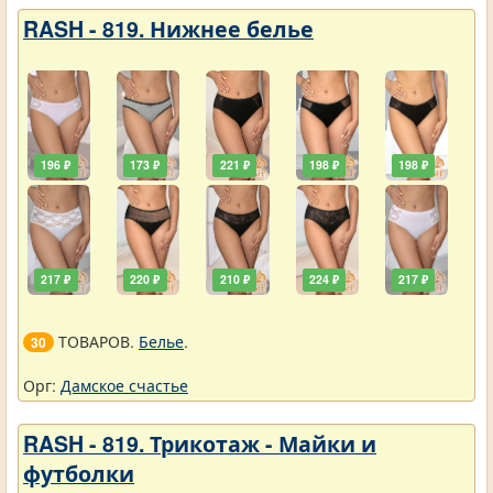
RASH - 819. Нижнее белье
196 ₽
173 ₽
221 ₽
198 ₽
198 ₽
217 ₽
220 ₽
210 ₽
224 ₽
217 ₽
ТОВАРОВ.
Белье
.
30
Орг:
Дамское счастье
RASH - 819. Трикотаж - Майки и
футболки