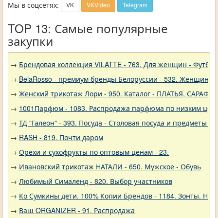
Мы в соцсетях:
VK
VKVideo
Telegram
TOP 13: Самые популярные
закупки
→
Брендовая коллекция VILATTE - 763. Для женщин - Футбол
→
BelaRosso - премиум бренды Белоруссии - 532. Женщина
→
Женский трикотаж Лори - 950. Каталог - ПЛАТЬЯ, САРАФА
→
1001Парфюм - 1083. Распродажа парфюма по низким цен
→
ТД "Галеон" - 393. Посуда - Столовая посуда и предметы с
→
RASH - 819. Почти даром
→
Орехи и сухофрукты по оптовым ценам - 23.
→
Ивановский трикотаж НАТАЛИ - 650. Мужское - Обувь
→
Любимый Сималенд - 820. Выбор участников
→
Ко Сумкины дети. 100% Копии Брендов - 1184. Зонты. Нов
→
Ваш ORGANIZER - 91. Распродажа