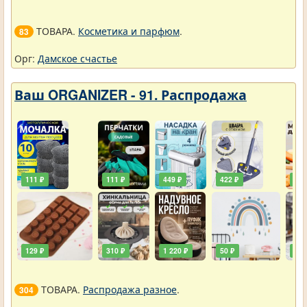
ТОВАРА.
Косметика и парфюм
.
83
Орг:
Дамское счастье
Ваш ORGANIZER - 91. Распродажа
111 ₽
111 ₽
449 ₽
422 ₽
240
129 ₽
310 ₽
1 220 ₽
50 ₽
748
ТОВАРА.
Распродажа разное
.
304