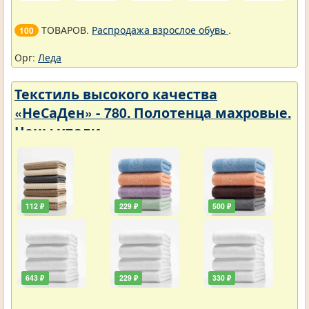
ТОВАРОВ.
Распродажа взрослое обувь
.
100
Орг:
Леда
Текстиль высокого качества
«НеСаДен» - 780. Полотенца махровые.
Цены упали
112 ₽
229 ₽
500 ₽
643 ₽
229 ₽
330 ₽