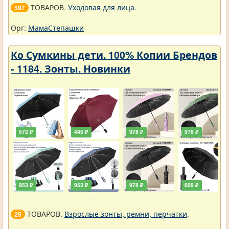
ТОВАРОВ.
Уходовая для лица
.
597
Орг:
МамаСтепашки
Ко Сумкины дети. 100% Копии Брендов
- 1184. Зонты. Новинки
572 ₽
445 ₽
978 ₽
978 ₽
953 ₽
953 ₽
978 ₽
699 ₽
ТОВАРОВ.
Взрослые зонты, ремни, перчатки
.
25