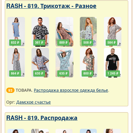
RASH - 819. Трикотаж - Разное
832 ₽
381 ₽
889 ₽
508 ₽
584 ₽
864 ₽
635 ₽
635 ₽
800 ₽
1 245 ₽
ТОВАРА.
Распродажа взрослое одежда белье
.
93
Орг:
Дамское счастье
RASH - 819. Распродажа