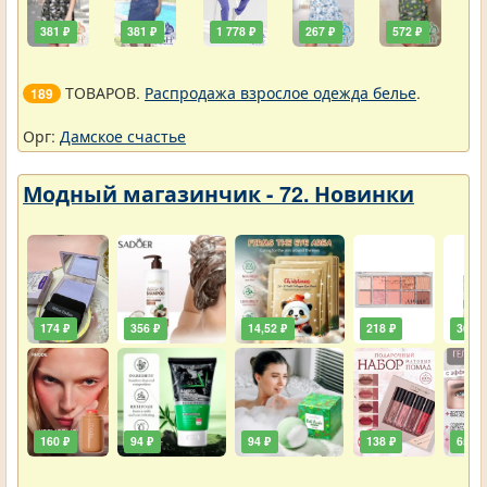
381 ₽
381 ₽
1 778 ₽
267 ₽
572 ₽
ТОВАРОВ.
Распродажа взрослое одежда белье
.
189
Орг:
Дамское счастье
Модный магазинчик - 72. Новинки
174 ₽
356 ₽
14,52 ₽
218 ₽
36,30
160 ₽
94 ₽
94 ₽
138 ₽
65 ₽