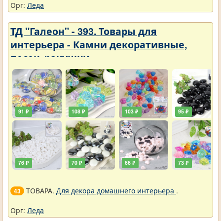
Орг:
Леда
ТД "Галеон" - 393. Товары для
интерьера - Камни декоративные,
песок, ракушки
91 ₽
108 ₽
103 ₽
95 ₽
76 ₽
70 ₽
66 ₽
73 ₽
ТОВАРА.
Для декора домашнего интерьера
.
43
Орг:
Леда