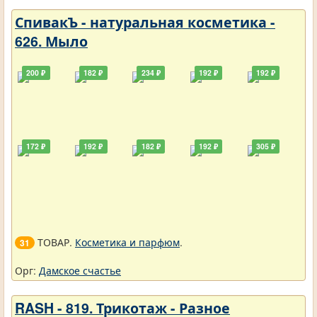
СпивакЪ - натуральная косметика -
626. Мыло
200 ₽
182 ₽
234 ₽
192 ₽
192 ₽
172 ₽
192 ₽
182 ₽
192 ₽
305 ₽
ТОВАР.
Косметика и парфюм
.
31
Орг:
Дамское счастье
RASH - 819. Трикотаж - Разное