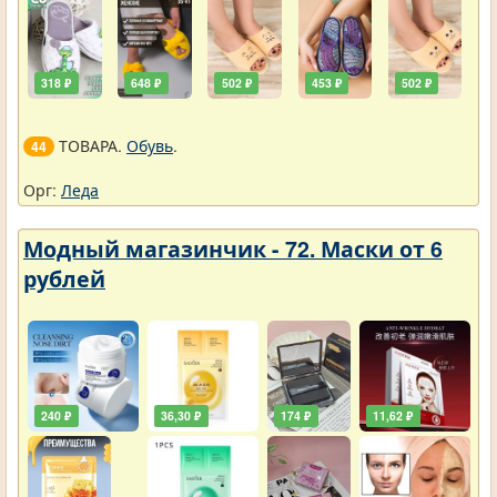
318 ₽
648 ₽
502 ₽
453 ₽
502 ₽
ТОВАРА.
Обувь
.
44
Орг:
Леда
Модный магазинчик - 72. Маски от 6
рублей
240 ₽
36,30 ₽
174 ₽
11,62 ₽