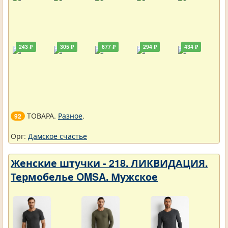
243 ₽
305 ₽
677 ₽
294 ₽
434 ₽
ТОВАРА.
Разное
.
92
Орг:
Дамское счастье
Женские штучки - 218. ЛИКВИДАЦИЯ.
Термобелье OMSA. Мужское