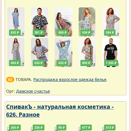
832 ₽
381 ₽
889 ₽
508 ₽
584 ₽
864 ₽
635 ₽
635 ₽
800 ₽
1 245 ₽
ТОВАРА.
Распродажа взрослое одежда белье
.
93
Орг:
Дамское счастье
СпивакЪ - натуральная косметика -
626. Разное
260 ₽
226 ₽
95 ₽
677 ₽
313 ₽