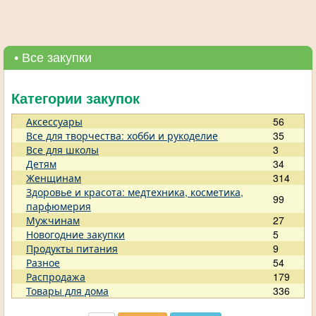
• Все закупки
Категории закупок
Аксессуары
56
Все для творчества: хобби и рукоделие
35
Все для школы
3
Детям
34
Женщинам
314
Здоровье и красота: медтехника, косметика,
99
парфюмерия
Мужчинам
27
Новогодние закупки
5
Продукты питания
9
Разное
54
Распродажа
179
Товары для дома
336