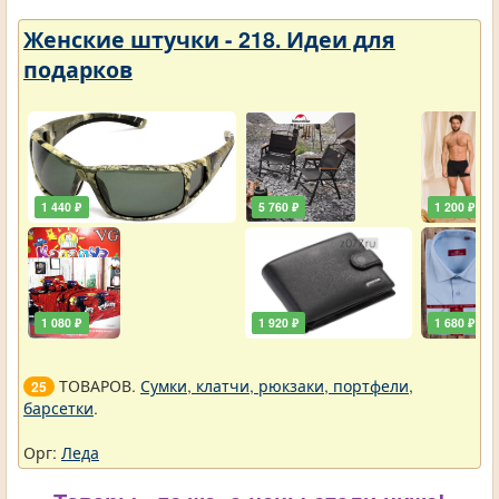
Женские штучки - 218. Идеи для
подарков
1 440 ₽
5 760 ₽
1 200 ₽
1 080 ₽
1 920 ₽
1 680 ₽
ТОВАРОВ.
Сумки, клатчи, рюкзаки, портфели,
25
барсетки
.
Орг:
Леда