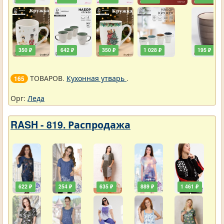
350 ₽
642 ₽
350 ₽
1 028 ₽
195 ₽
ТОВАРОВ.
Кухонная утварь
.
165
Орг:
Леда
RASH - 819. Распродажа
622 ₽
254 ₽
635 ₽
889 ₽
1 461 ₽