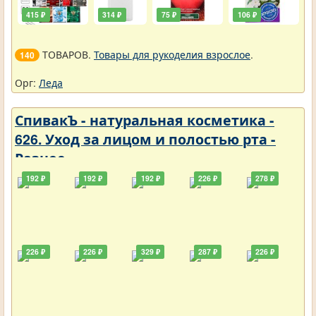
415 ₽
314 ₽
75 ₽
106 ₽
ТОВАРОВ.
Товары для рукоделия взрослое
.
140
Орг:
Леда
СпивакЪ - натуральная косметика -
626. Уход за лицом и полостью рта -
Разное
192 ₽
192 ₽
192 ₽
226 ₽
278 ₽
226 ₽
226 ₽
329 ₽
287 ₽
226 ₽