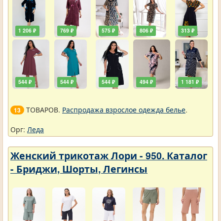
1 206 ₽
769 ₽
575 ₽
806 ₽
313 ₽
544 ₽
544 ₽
544 ₽
494 ₽
1 181 ₽
ТОВАРОВ.
Распродажа взрослое одежда белье
.
13
Орг:
Леда
Женский трикотаж Лори - 950. Каталог
- Бриджи, Шорты, Легинсы