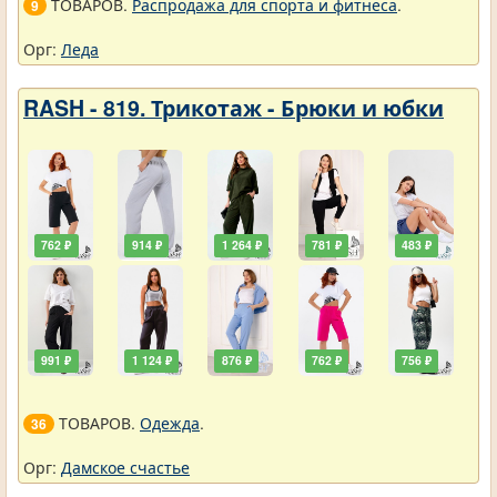
ТОВАРОВ.
Распродажа для спорта и фитнеса
.
9
Орг:
Леда
RASH - 819. Трикотаж - Брюки и юбки
762 ₽
914 ₽
1 264 ₽
781 ₽
483 ₽
991 ₽
1 124 ₽
876 ₽
762 ₽
756 ₽
ТОВАРОВ.
Одежда
.
36
Орг:
Дамское счастье