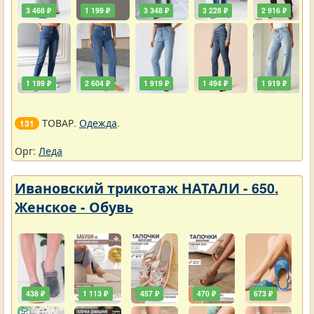
3 468 ₽
1 199 ₽
3 348 ₽
3 228 ₽
2 916 ₽
1 199 ₽
2 604 ₽
1 919 ₽
1 494 ₽
1 919 ₽
ТОВАР.
Одежда
.
131
Орг:
Леда
Ивановский трикотаж НАТАЛИ - 650.
Женское - Обувь
438 ₽
1 113 ₽
457 ₽
470 ₽
673 ₽