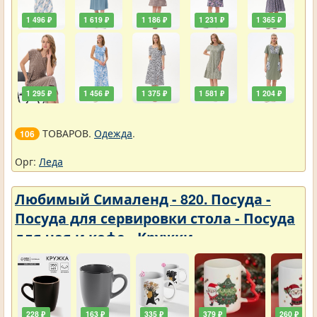
1 496 ₽
1 619 ₽
1 186 ₽
1 231 ₽
1 365 ₽
1 295 ₽
1 456 ₽
1 375 ₽
1 581 ₽
1 204 ₽
ТОВАРОВ.
Одежда
.
106
Орг:
Леда
Любимый Сималенд - 820. Посуда -
Посуда для сервировки стола - Посуда
для чая и кофе - Кружки
228 ₽
163 ₽
335 ₽
379 ₽
260 ₽