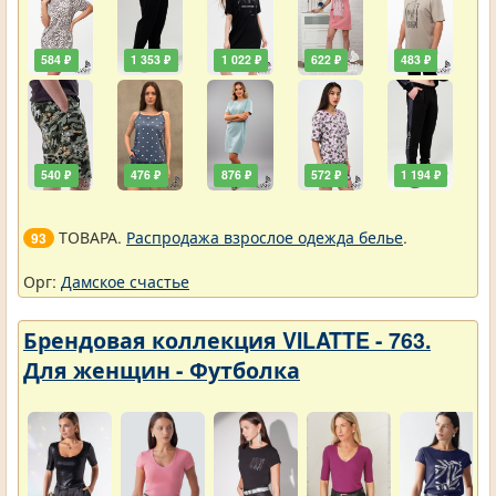
584 ₽
1 353 ₽
1 022 ₽
622 ₽
483 ₽
540 ₽
476 ₽
876 ₽
572 ₽
1 194 ₽
ТОВАРА.
Распродажа взрослое одежда белье
.
93
Орг:
Дамское счастье
Брендовая коллекция VILATTE - 763.
Для женщин - Футболка