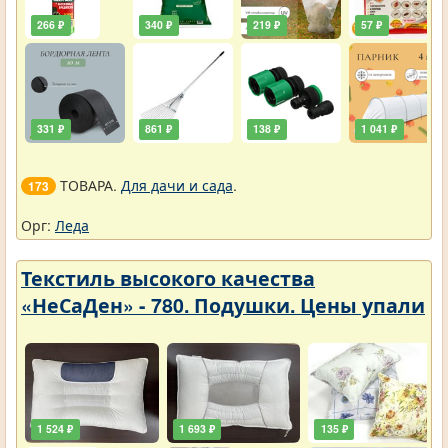
266 ₽
340 ₽
219 ₽
57 ₽
331 ₽
861 ₽
138 ₽
1 041 ₽
ТОВАРА.
Для дачи и сада
.
173
Орг:
Леда
Текстиль высокого качества
«НеСаДен» - 780. Подушки. Цены упали
1 524 ₽
1 693 ₽
135 ₽