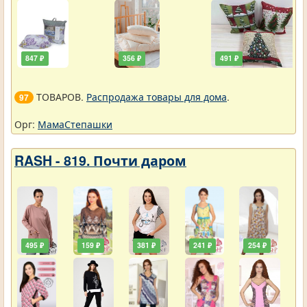
847 ₽
356 ₽
491 ₽
ТОВАРОВ.
Распродажа товары для дома
.
97
Орг:
МамаСтепашки
RASH - 819. Почти даром
495 ₽
159 ₽
381 ₽
241 ₽
254 ₽