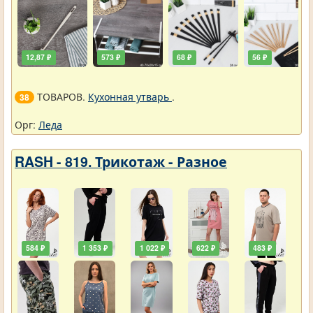
12,87 ₽
573 ₽
68 ₽
56 ₽
ТОВАРОВ.
Кухонная утварь
.
38
Орг:
Леда
RASH - 819. Трикотаж - Разное
584 ₽
1 353 ₽
1 022 ₽
622 ₽
483 ₽