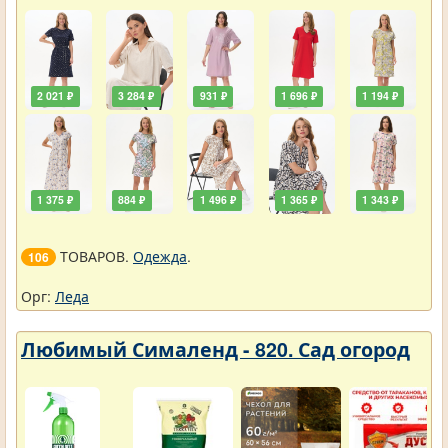
2 021 ₽
3 284 ₽
931 ₽
1 696 ₽
1 194 ₽
1 375 ₽
884 ₽
1 496 ₽
1 365 ₽
1 343 ₽
ТОВАРОВ.
Одежда
.
106
Орг:
Леда
Любимый Сималенд - 820. Сад огород