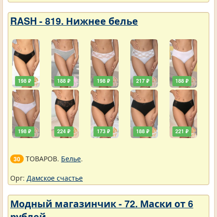
RASH - 819. Нижнее белье
198 ₽
188 ₽
198 ₽
217 ₽
188 ₽
198 ₽
224 ₽
173 ₽
188 ₽
221 ₽
ТОВАРОВ.
Белье
.
30
Орг:
Дамское счастье
Модный магазинчик - 72. Маски от 6
рублей