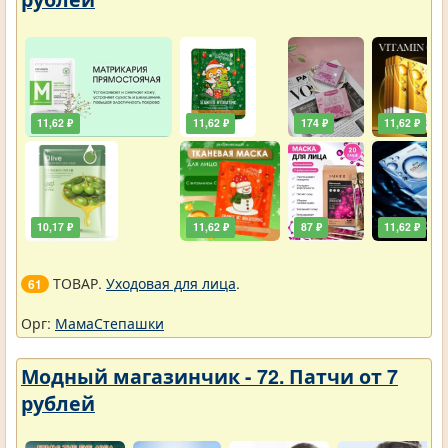
11,62 ₽
11,62 ₽
174 ₽
11,62 ₽
10,17 ₽
11,62 ₽
87 ₽
11,62 ₽
ТОВАР.
Уходовая для лица
.
61
Орг:
МамаСтепашки
Модный магазинчик - 72. Патчи от 7
рублей