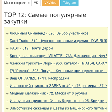
Мы в соцсетях:
VK
VKVideo
Telegram
TOP 12: Самые популярные
закупки
→
Любимый Сималенд - 820. Выбор участников
→
Darsi Trade - 512. Чулочно-носочные изделия - DiWaRi (Бел
→
RASH - 819. Почти даром
→
Брендовая коллекция VILATTE - 763. Для женщин - Футбол
→
Женский трикотаж Лори - 950. Каталог - ПЛАТЬЯ, САРАФА
→
ТД "Галеон" - 393. Посуда - Кухонные принадлежности - Ак
→
Ваш ORGANIZER - 91. Распродажа
→
Ивановский трикотаж ZARKA от 40 до 76 размера - 87. Же
→
Модный магазинчик - 72. Маски от 6 рублей
→
Иванушкин трикотаж. Очень бюджетно - 125. Бриджи, шо
→
Зимостойкие саженцы и цветы из Башкирского питомника 