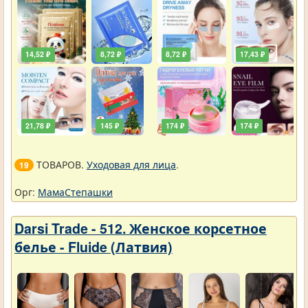
14,52 ₽
8,72 ₽
8,72 ₽
17,43 ₽
21,78 ₽
145 ₽
174 ₽
174 ₽
ТОВАРОВ.
Уходовая для лица
.
19
Орг:
МамаСтепашки
Darsi Trade - 512. Женское корсетное
белье - Fluide (Латвия)