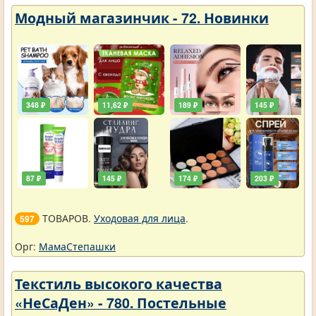
Модный магазинчик - 72. Новинки
348 ₽
11,62 ₽
189 ₽
145 ₽
87 ₽
145 ₽
174 ₽
203 ₽
ТОВАРОВ.
Уходовая для лица
.
597
Орг:
МамаСтепашки
Текстиль высокого качества
«НеСаДен» - 780. Постельные