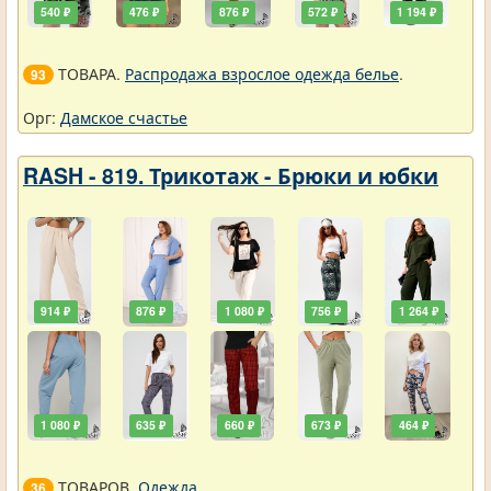
540 ₽
476 ₽
876 ₽
572 ₽
1 194 ₽
ТОВАРА.
Распродажа взрослое одежда белье
.
93
Орг:
Дамское счастье
RASH - 819. Трикотаж - Брюки и юбки
914 ₽
876 ₽
1 080 ₽
756 ₽
1 264 ₽
1 080 ₽
635 ₽
660 ₽
673 ₽
464 ₽
ТОВАРОВ.
Одежда
.
36