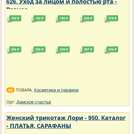
626. Уход за лицом и полостью рта -
Разное
192 ₽
192 ₽
192 ₽
226 ₽
278 ₽
226 ₽
226 ₽
329 ₽
287 ₽
226 ₽
ТОВАРА.
Косметика и парфюм
.
83
Орг:
Дамское счастье
Женский трикотаж Лори - 950. Каталог
- ПЛАТЬЯ, САРАФАНЫ