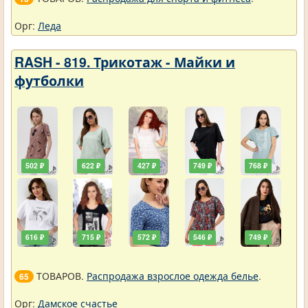
Орг:
Леда
RASH - 819. Трикотаж - Майки и
футболки
502 ₽
622 ₽
427 ₽
749 ₽
768 ₽
616 ₽
715 ₽
572 ₽
546 ₽
749 ₽
ТОВАРОВ.
Распродажа взрослое одежда белье
.
65
Орг:
Дамское счастье