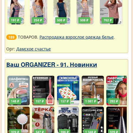
191 ₽
254 ₽
508 ₽
508 ₽
762 ₽
ТОВАРОВ.
Распродажа взрослое одежда белье
.
189
Орг:
Дамское счастье
Ваш ORGANIZER - 91. Новинки
148 ₽
157 ₽
157 ₽
1 081 ₽
292 ₽
329 ₽
347 ₽
396 ₽
1 348 ₽
329 ₽