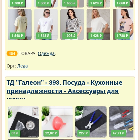
1 788 ₽
1 380 ₽
1 668 ₽
1 620 ₽
1 668 ₽
1 548 ₽
1 548 ₽
1 908 ₽
1 428 ₽
1 788 ₽
ТОВАРА.
Одежда
.
404
Орг:
Леда
ТД "Галеон" - 393. Посуда - Кухонные
принадлежности - Аксессуары для
кухни
83 ₽
22,82 ₽
227 ₽
42,71 ₽