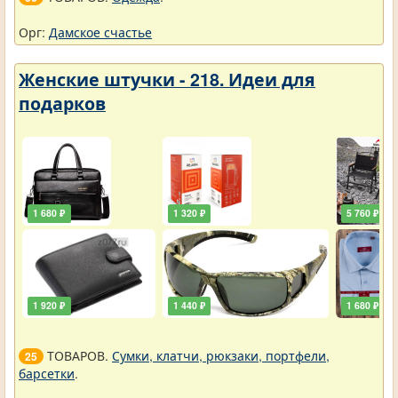
Орг:
Дамское счастье
Женские штучки - 218. Идеи для
подарков
1 680 ₽
1 320 ₽
5 760 ₽
1 920 ₽
1 440 ₽
1 680 ₽
ТОВАРОВ.
Сумки, клатчи, рюкзаки, портфели,
25
барсетки
.