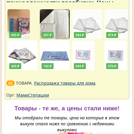
принадлежности вразбивку. Цены
упали
423 ₽
237 ₽
254 ₽
474 ₽
423 ₽
152 ₽
643 ₽
576 ₽
ТОВАРА.
Распродажа товары для дома
.
52
Орг:
МамаСтепашки
Товары - те же, а цены стали ниже!
Мы отобрали те товары, цена на которые в этом
выкупе стала ниже по сравнению с недавними
выкупами