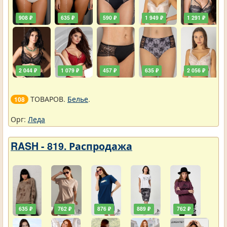
908 ₽
635 ₽
590 ₽
1 949 ₽
1 291 ₽
2 044 ₽
1 079 ₽
457 ₽
635 ₽
2 056 ₽
ТОВАРОВ.
Белье
.
108
Орг:
Леда
RASH - 819. Распродажа
635 ₽
762 ₽
876 ₽
889 ₽
762 ₽