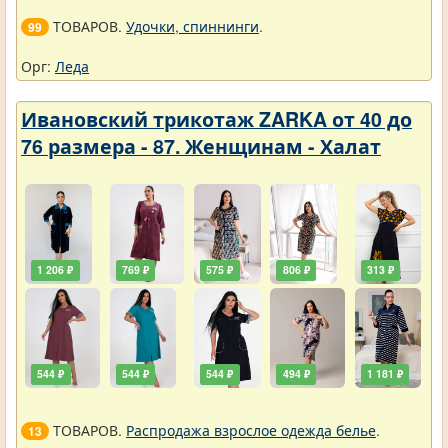
ТОВАРОВ.
Удочки, спиннинги
.
99
Орг:
Леда
Ивановский трикотаж ZARKA от 40 до
76 размера - 87. Женщинам - Халат
1 206 ₽
769 ₽
575 ₽
806 ₽
313 ₽
544 ₽
544 ₽
544 ₽
494 ₽
1 181 ₽
ТОВАРОВ.
Распродажа взрослое одежда белье
.
13