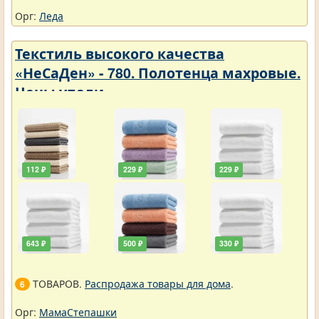
Орг:
Леда
Текстиль высокого качества
«НеСаДен» - 780. Полотенца махровые.
Цены упали
112 ₽
229 ₽
229 ₽
643 ₽
500 ₽
330 ₽
ТОВАРОВ.
Распродажа товары для дома
.
6
Орг:
МамаСтепашки