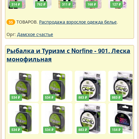
314 ₽
762 ₽
311 ₽
168 ₽
127 ₽
ТОВАРОВ.
Распродажа взрослое одежда белье
.
35
Орг:
Дамское счастье
Рыбалка и Туризм с Norfine - 901. Леска
монофильная
534 ₽
534 ₽
883 ₽
883 ₽
534 ₽
534 ₽
883 ₽
154 ₽