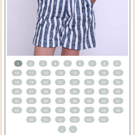
1
2
3
4
5
6
7
8
9
10
11
12
13
14
15
16
17
18
19
20
21
22
23
24
25
26
27
28
29
30
31
32
33
34
35
36
37
38
39
40
41
42
43
44
45
46
47
48
49
50
51
52
53
54
55
<
>