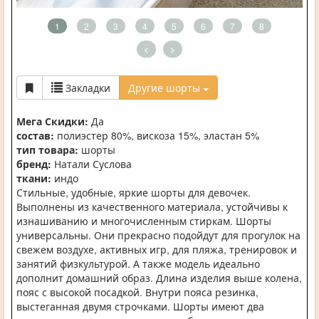
1
2
3
4
5
6
7
8
<
>
Закладки
Другие шорты
Мега Скидки:
Да
состав:
полиэстер 80%, вискоза 15%, эластан 5%
тип товара:
шорты
бренд:
Натали Суслова
ткани:
индо
Стильные, удобные, яркие шорты для девочек.
Выполнены из качественного материала, устойчивы к
изнашиванию и многочисленным стиркам. Шорты
универсальны. Они прекрасно подойдут для прогулок на
свежем воздухе, активных игр, для пляжа, тренировок и
занятий физкультурой. А также модель идеально
дополнит домашний образ. Длина изделия выше колена,
пояс с высокой посадкой. Внутри пояса резинка,
выстеганная двумя строчками. Шорты имеют два