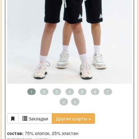
1
2
3
4
5
6
7
<
>
Закладки
Другие шорты
состав:
75% хлопок, 25% эластан