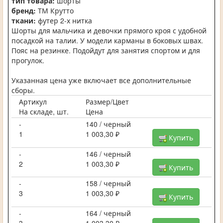
тип товара:
шорты
бренд:
ТМ Крутто
ткани:
футер 2-х нитка
Шорты для мальчика и девочки прямого кроя с удобной
посадкой на талии. У модели карманы в боковых швах.
Пояс на резинке. Подойдут для занятия спортом и для
прогулок.
Указанная цена уже включает все дополнительные
сборы.
Артикул
Размер/Цвет
На складе, шт.
Цена
-
140 / черный
1
1 003,30 ₽
Купить
-
146 / черный
2
1 003,30 ₽
Купить
-
158 / черный
3
1 003,30 ₽
Купить
-
164 / черный
3
1 003,30 ₽