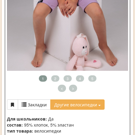
1
2
3
4
5
<
>
Закладки
Другие велосипедки
Для школьников:
Да
состав:
95% хлопок, 5% эластан
тип товара:
велосипедки