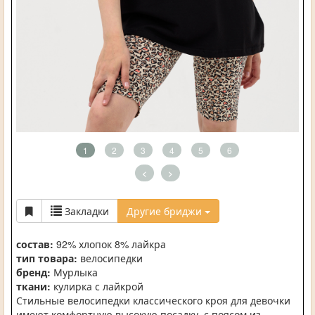
1
2
3
4
5
6
<
>
Закладки
Другие бриджи
состав:
92% хлопок 8% лайкра
тип товара:
велосипедки
бренд:
Мурлыка
ткани:
кулирка с лайкрой
Стильные велосипедки классического кроя для девочки
имеют комфортную высокую посадку, с поясом из