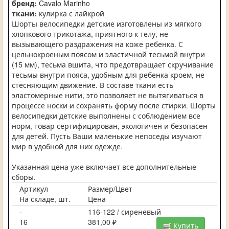
бренд:
Cavalo Marinho
ткани:
кулирка с лайкрой
Шорты велосипедки детские изготовлены из мягкого
хлопкового трикотажа, приятного к телу, не
вызывающего раздражения на коже ребенка. С
цельнокроеным поясом и эластичной тесьмой внутри
(15 мм), тесьма вшита, что предотвращает скручивание
тесьмы внутри пояса, удобным для ребенка кроем, не
стесняющим движение. В составе ткани есть
эластомерные нити, это позволяет не вытягиваться в
процессе носки и сохранять форму после стирки. Шорты
велосипедки детские выполнены с соблюдением все
норм, товар сертифицирован, экологичен и безопасен
для детей. Пусть Ваши маленькие непоседы изучают
мир в удобной для них одежде.
Указанная цена уже включает все дополнительные
сборы.
Артикул
Размер/Цвет
На складе, шт.
Цена
-
116-122 / сиреневый
16
381,00 ₽
Купить