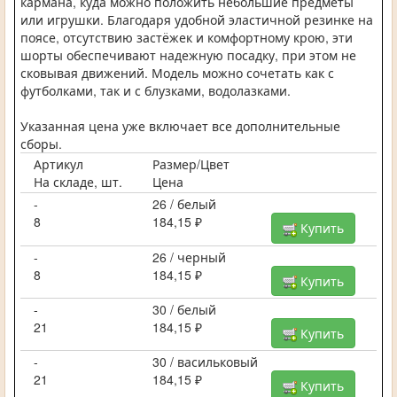
кармана, куда можно положить небольшие предметы
или игрушки. Благодаря удобной эластичной резинке на
поясе, отсутствию застёжек и комфортному крою, эти
шорты обеспечивают надежную посадку, при этом не
сковывая движений. Модель можно сочетать как с
футболками, так и с блузками, водолазками.
Указанная цена уже включает все дополнительные
сборы.
Артикул
Размер/Цвет
На складе, шт.
Цена
-
26 / белый
8
184,15 ₽
Купить
-
26 / черный
8
184,15 ₽
Купить
-
30 / белый
21
184,15 ₽
Купить
-
30 / васильковый
21
184,15 ₽
Купить