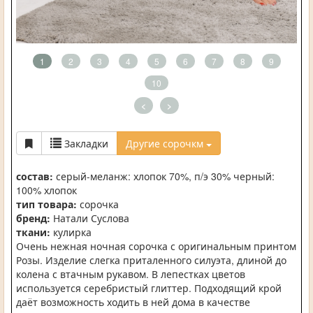
1
2
3
4
5
6
7
8
9
10
<
>
Закладки
Другие сорочкм
состав:
серый-меланж: хлопок 70%, п/э 30% черный:
100% хлопок
тип товара:
сорочка
бренд:
Натали Суслова
ткани:
кулирка
Очень нежная ночная сорочка с оригинальным принтом
Розы. Изделие слегка приталенного силуэта, длиной до
колена с втачным рукавом. В лепестках цветов
используется серебристый глиттер. Подходящий крой
даёт возможность ходить в ней дома в качестве