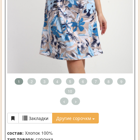
1
2
3
4
5
6
7
8
9
10
<
>
Закладки
Другие сорочкм
состав:
Хлопок 100%
тип товара:
сорочка