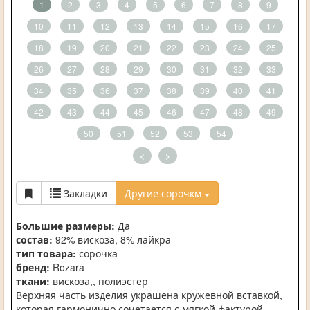
1
2
3
4
5
6
7
8
9
10
11
12
13
14
15
16
17
18
19
20
21
22
23
24
25
26
27
28
29
30
31
32
33
34
35
36
37
38
39
40
41
42
43
44
45
46
47
48
49
50
51
52
53
54
<
>
Закладки
Другие сорочкм
Большие размеры:
Да
состав:
92% вискоза, 8% лайкра
тип товара:
сорочка
бренд:
Rozara
ткани:
вискоза,, полиэстер
Верхняя часть изделия украшена кружевной вставкой,
которая гармонично сочетается с мягкой фактурой