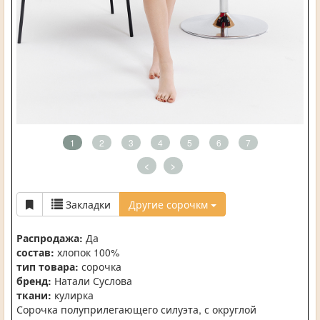
1
2
3
4
5
6
7
<
>
Закладки
Другие сорочкм
Распродажа:
Да
состав:
хлопок 100%
тип товара:
сорочка
бренд:
Натали Суслова
ткани:
кулирка
Сорочка полуприлегающего силуэта, с округлой