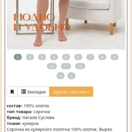
1
2
3
4
5
6
7
8
9
10
11
12
<
>
Закладки
Другие сорочкм
состав:
100% хлопок
тип товара:
сорочка
бренд:
Натали Суслова
ткани:
кулирка
Сорочка из кулирного полотна 100% хлопок. Вырез