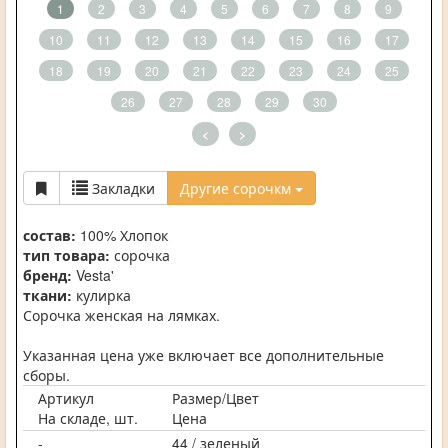
1
2
3
4
5
6
7
8
9
10
11
12
13
14
15
16
17
18
19
20
21
22
23
24
25
26
27
28
29
30
<
>
Закладки
Другие сорочкм
состав:
100% Хлопок
тип товара:
сорочка
бренд:
Vesta'
ткани:
кулирка
Сорочка женская на лямках.
Указанная цена уже включает все дополнительные
сборы.
Артикул
Размер/Цвет
На складе, шт.
Цена
-
44 / зеленый