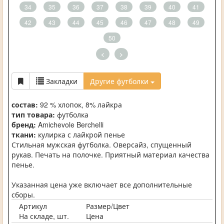
34
35
36
37
38
39
40
41
42
43
44
45
46
47
48
49
50
<
>
Закладки
Другие футболки
состав:
92 % хлопок, 8% лайкра
тип товара:
футболка
бренд:
Amichevole Berchelli
ткани:
кулирка с лайкрой пенье
Стильная мужская футболка. Оверсайз, спущенный
рукав. Печать на полочке. Приятный материал качества
пенье.
Указанная цена уже включает все дополнительные
сборы.
Артикул
Размер/Цвет
На складе, шт.
Цена