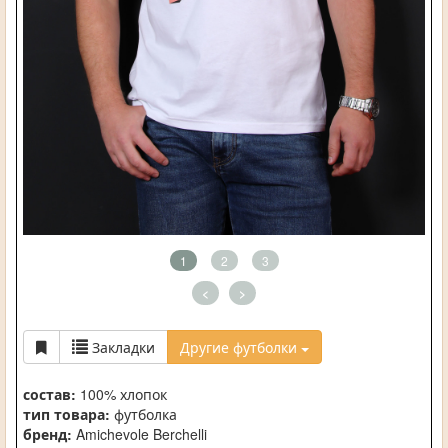
1
2
3
<
>
Закладки
Другие футболки
состав:
100% хлопок
тип товара:
футболка
бренд:
Amichevole Berchelli