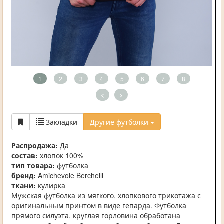
1
2
3
4
5
6
7
8
<
>
Закладки
Другие футболки
Распродажа:
Да
состав:
хлопок 100%
тип товара:
футболка
бренд:
Amichevole Berchelli
ткани:
кулирка
Мужская футболка из мягкого, хлопкового трикотажа с
оригинальным принтом в виде гепарда. Футболка
прямого силуэта, круглая горловина обработана