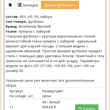
Закладки
Другие футболки
состав:
95% х/б, 5% лайкра
тип товара:
футболка
бренд:
Amichevole Berchelli
ткани:
кулирка с лайкрой
Стильная футболка с круглым воротником из тонкой
износостойкой ткани кулирка с лайкрой - идеальный
вариант для жаркой погоды. Стильная модель с
карманом-обманкой. Простая базовая футболка придает
стиль с помощью двух цветовых блоков. Приятный к телу
трикотаж не скатывается и не даёт усадку. Параметры
модели на фото (ОГ-ОТ-ОБ): 103-89-106; рост 180 см,
размер 52.
Указанная цена уже включает все дополнительные
сборы.
Артикул
Размер/Цвет
На складе, шт.
Цена
-
48 / белый
11
609,60 ₽
Купить