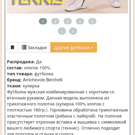
1
2
3
4
5
<
>
Закладки
Другие футболки
Распродажа:
Да
состав:
хлопок 100%
тип товара:
футболка
бренд:
Amichevole Berchelli
ткани:
кулирка
Футболка мужская комбинированная с коротким со
втачным рукавом. Данная модель выполнена из
трикотажного полотна (кулирка 100% хлопок с
плотностью 180гр.). Горловина обработана трикотажным
эластичным полотном (рибана с лайкрой). На полочке
присутствует отрезная вставка и вышивка с символикой
вашего любимого спорта (теннис). Отлично подходит
для прогулок и отдыха и спорта.