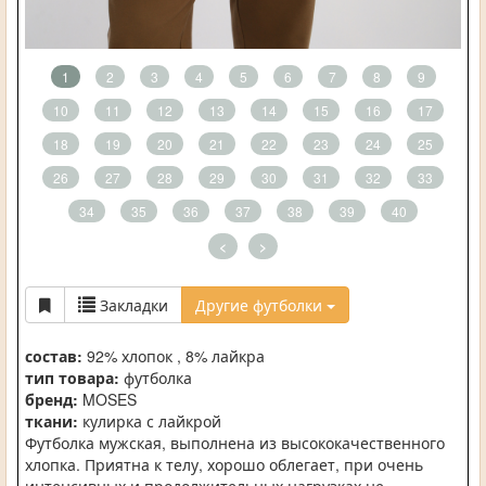
1
2
3
4
5
6
7
8
9
10
11
12
13
14
15
16
17
18
19
20
21
22
23
24
25
26
27
28
29
30
31
32
33
34
35
36
37
38
39
40
<
>
Закладки
Другие футболки
состав:
92% хлопок , 8% лайкра
тип товара:
футболка
бренд:
MOSES
ткани:
кулирка с лайкрой
Футболка мужская, выполнена из высококачественного
хлопка. Приятна к телу, хорошо облегает, при очень
интенсивных и продолжительных нагрузках не