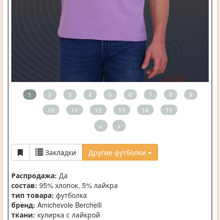
1
2
3
4
5
6
7
8
9
10
11
12
13
14
15
<
>
Закладки
Другие футболки
Распродажа:
Да
состав:
95% хлопок, 5% лайкра
тип товара:
футболка
бренд:
Amichevole Berchelli
ткани:
кулирка с лайкрой