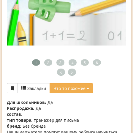
1
2
3
4
5
6
<
>
Закладки
Что-то похожее
Для школьников:
Да
Распродажа:
Да
состав:
тип товара:
тренажер для письма
бренд:
Без бренда
Наши держатели помогут вашему ребенку научиться