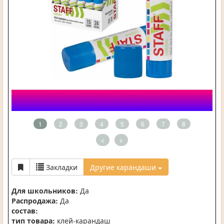
1
2
3
4
5
6
7
8
<
>
Закладки
Другие карандаши
Для школьников:
Да
Распродажа:
Да
состав:
тип товара:
клей-карандаш