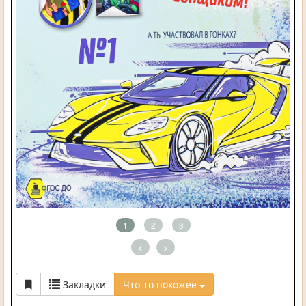
1
2
3
<
>
Закладки
Что-то похожее