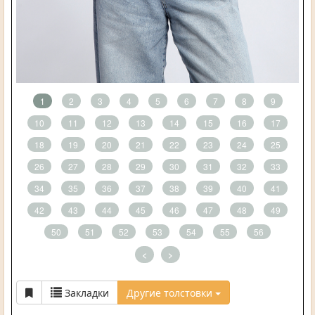
1
2
3
4
5
6
7
8
9
10
11
12
13
14
15
16
17
18
19
20
21
22
23
24
25
26
27
28
29
30
31
32
33
34
35
36
37
38
39
40
41
42
43
44
45
46
47
48
49
50
51
52
53
54
55
56
<
>
Закладки
Другие толстовки