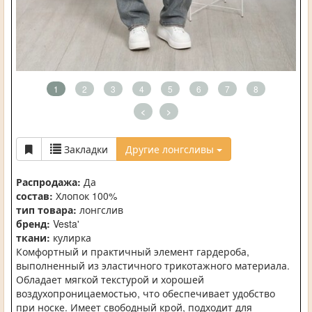
1
2
3
4
5
6
7
8
<
>
Закладки
Другие лонгсливы
Распродажа:
Да
состав:
Хлопок 100%
тип товара:
лонгслив
бренд:
Vesta'
ткани:
кулирка
Комфортный и практичный элемент гардероба,
выполненный из эластичного трикотажного материала.
Обладает мягкой текстурой и хорошей
воздухопроницаемостью, что обеспечивает удобство
при носке. Имеет свободный крой, подходит для