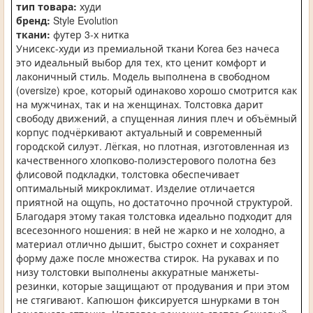
тип товара:
худи
бренд:
Style Evolution
ткани:
футер 3-х нитка
Унисекс-худи из премиальной ткани Korea без начеса
это идеальный выбор для тех, кто ценит комфорт и
лаконичный стиль. Модель выполнена в свободном
(oversize) крое, который одинаково хорошо смотрится как
на мужчинах, так и на женщинах. Толстовка дарит
свободу движений, а спущенная линия плеч и объёмный
корпус подчёркивают актуальный и современный
городской силуэт. Лёгкая, но плотная, изготовленная из
качественного хлопково-полиэстерового полотна без
флисовой подкладки, толстовка обеспечивает
оптимальный микроклимат. Изделие отличается
приятной на ощупь, но достаточно прочной структурой.
Благодаря этому такая толстовка идеально подходит для
всесезонного ношения: в ней не жарко и не холодно, а
материал отлично дышит, быстро сохнет и сохраняет
форму даже после множества стирок. На рукавах и по
низу толстовки выполнены аккуратные манжеты-
резинки, которые защищают от продувания и при этом
не стягивают. Капюшон фиксируется шнурками в тон