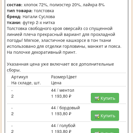
состав:
хлопок 72%, полиэстер 20%, лайкра 8%
тип товара:
толстовка
бренд:
Натали Суслова
ткани:
футер 2-х нитка
Толстовка свободного кроя оверсайз со спущенной
линией плеча прекрасный вариант для прохладной
погоды! Мягкое, эластичное кашкорсе в тон ткани
использовано для отделки горловины, манжет и пояса.
На полочке декоративный принт.
Указанная цена уже включает все дополнительные
сборы.
Артикул
Размер/Цвет
На складе, шт.
Цена
-
44 / ментол
2
1 193,80 ₽
Купить
-
44 / бордовый
2
1 193,80 ₽
Купить
-
44 / голубой
2
1 193,80 ₽