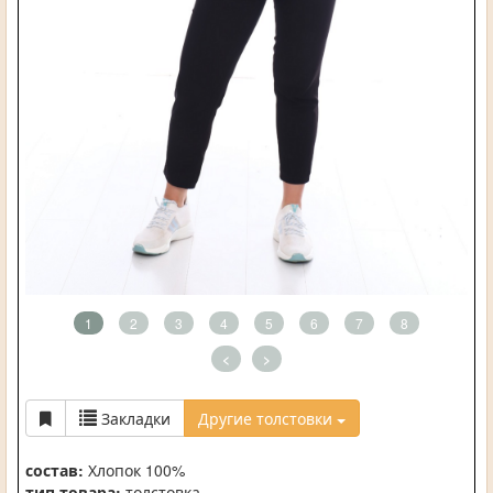
1
2
3
4
5
6
7
8
<
>
Закладки
Другие толстовки
состав:
Хлопок 100%
тип товара:
толстовка