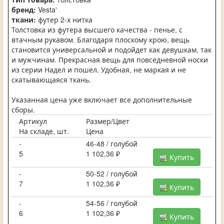
бренд:
Vesta'
ткани:
футер 2-х нитка
Толстовка из футера высшего качества - пенье, с
втачным рукавом. Благодаря плоскому крою, вещь
становится универсальной и подойдет как девушкам, так
и мужчинам. Прекрасная вещь для повседневной носки
из серии Надел и пошел. Удобная, не маркая и не
скатывающаяся ткань.
Указанная цена уже включает все дополнительные
сборы.
Артикул
Размер/Цвет
На складе, шт.
Цена
-
46-48 / голубой
5
1 102,36 ₽
Купить
-
50-52 / голубой
7
1 102,36 ₽
Купить
-
54-56 / голубой
6
1 102,36 ₽
Купить