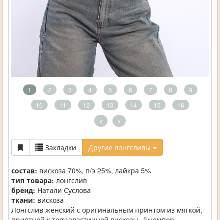
1
2
3
4
5
6
7
8
9
10
11
12
13
14
15
16
<
>
Закладки
Другие лонгсливы
состав:
вискоза 70%, п/э 25%, лайкра 5%
тип товара:
лонгслив
бренд:
Натали Суслова
ткани:
вискоза
Лонгслив женский с оригинальным принтом из мягкой,
приятной к телу эластичной вискозы. Джемпер