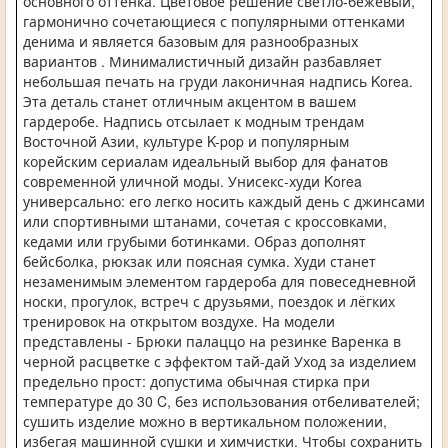
основного оттенка. Цветовое решение светло-бежевый,
гармонично сочетающиеся с популярными оттенками
денима и является базовым для разнообразных
вариантов . Минималистичный дизайн разбавляет
небольшая печать на груди лаконичная надпись Korea.
Эта деталь станет отличным акцентом в вашем
гардеробе. Надпись отсылает к модным трендам
Восточной Азии, культуре K-pop и популярным
корейским сериалам идеальный выбор для фанатов
современной уличной моды. Унисекс-худи Korea
универсально: его легко носить каждый день с джинсами
или спортивными штанами, сочетая с кроссовками,
кедами или грубыми ботинками. Образ дополнят
бейсболка, рюкзак или поясная сумка. Худи станет
незаменимым элементом гардероба для повеседневной
носки, прогулок, встреч с друзьями, поездок и лёгких
тренировок на открытом воздухе. На модели
представлены - Брюки палаццо на резинке Варенка в
черной расцветке с эффектом тай-дай Уход за изделием
предельно прост: допустима обычная стирка при
температуре до 30 C, без использования отбеливателей;
сушить изделие можно в вертикальном положении,
избегая машинной сушки и химчистки. Чтобы сохранить