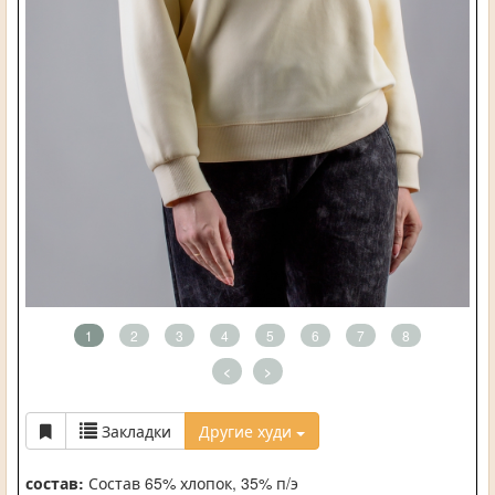
1
2
3
4
5
6
7
8
<
>
Закладки
Другие худи
состав:
Состав 65% хлопок, 35% п/э