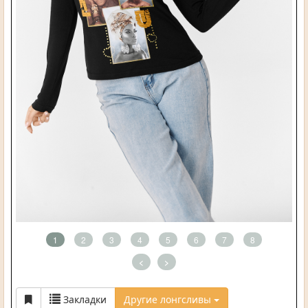
1
2
3
4
5
6
7
8
<
>
Закладки
Другие лонгсливы