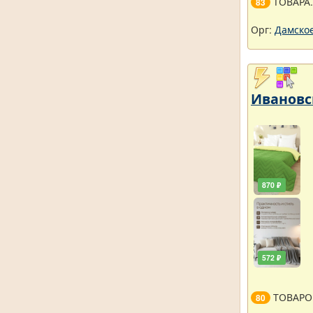
ТОВАРА
83
Орг:
Дамское
Ивановс
870 ₽
572 ₽
ТОВАРО
80