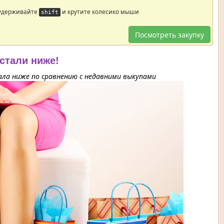
 удерживайте
и крутите колесико мыши
shift
Посмотреть закупку
 стали ниже!
ла ниже по сравнению с недавними выкупами