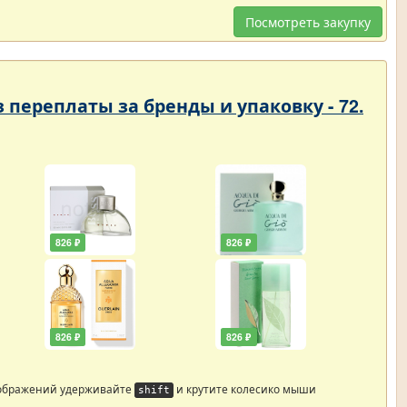
Посмотреть закупку
переплаты за бренды и упаковку - 72.
826 ₽
826 ₽
826 ₽
826 ₽
ображений удерживайте
и крутите колесико мыши
shift