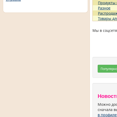
Продукты
Разное
Распрода
Товары дл
Мы в соцсетя
Популярн
Новост
Можно дос
сначала в
в профиле