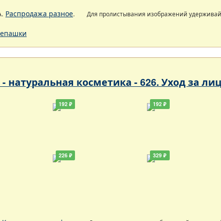
А.
Распродажа разное
.
Для пролистывания изображений удержива
епашки
- натуральная косметика - 626. Уход за ли
192 ₽
192 ₽
226 ₽
329 ₽