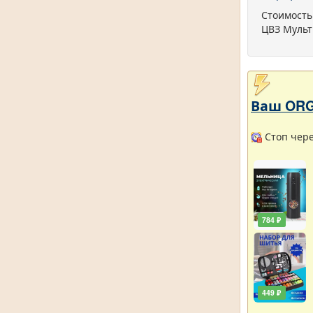
Стоимость
ЦВЗ Мульт
Ваш ORG
Стоп через
784 ₽
449 ₽