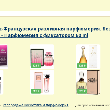
oz-Французская разливная парфюмерия. Без 
 - Парфюмерия с фиксатором 50 ml
826 ₽
826 ₽
826 ₽
826 ₽
А.
Распродажа косметика и парфюмерия
.
Для пролистывания из