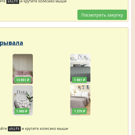
йте
и крутите колесико мыши
shift
Посмотреть закупку
крывала
13 851 ₽
1 861 ₽
1 060 ₽
1 270 ₽
айте
и крутите колесико мыши
shift