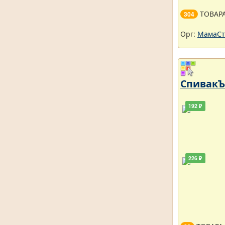
ТОВАР
304
Орг:
МамаСт
СпивакЪ 
192 ₽
226 ₽