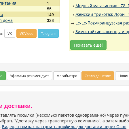
 питания
1
→
Модный магазинчик - 72.
55
→
Женский трикотаж Лори - 
жа
149
я дома
328
→
Le-Le-Roz-Французская ра
→
Зимостойкие саженцы и цв
х:
VK
VKVideo
Telegram
Показать ещё!
ое
Уфамама рекомендует
Мегабыстро
Стало дешевле
Нови
и доставки.
тавлять посылки (несколько пакетов одновременно) через пу
ыбрать "Доставку через транспортную компанию", а затем выбр
.
Видео, о том как настроить профиль для доставки через Озон