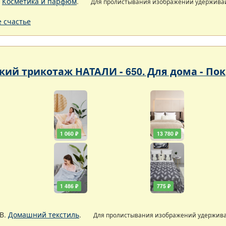
.
Косметика и парфюм
.
Для пролистывания изображений удержива
 счастье
кий трикотаж НАТАЛИ - 650. Для дома - По
1 060 ₽
13 780 ₽
1 486 ₽
775 ₽
В.
Домашний текстиль
.
Для пролистывания изображений удержив