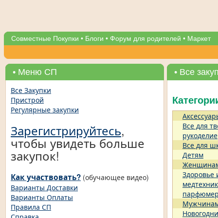
Совместные Покупки
•
Блоги
•
Форум для родителей
•
Маркет
• Меню СП
• Все заку
Все Закупки
Пристрой
Категори
Регулярные закупки
Аксессуар
Все для тв
Зарегистрируйтесь
,
рукоделие
чтобы увидеть больше
Все для ш
закупок!
Детям
Женщина
Здоровье 
Как участвовать?
(обучающее видео)
медтехник
Варианты Доставки
парфюме
Варианты Оплаты
Мужчина
Правила СП
Новогодни
Справка