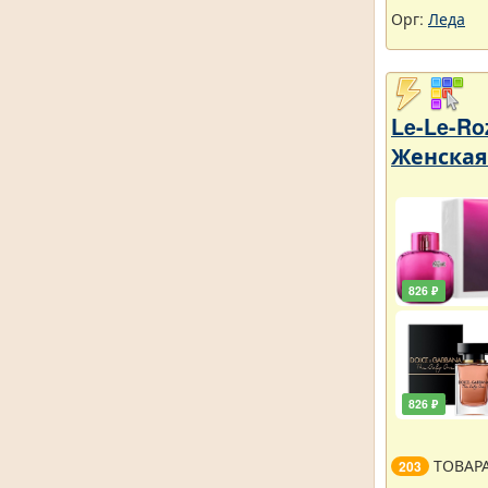
Орг:
Леда
Le-Le-R
Женская
826 ₽
826 ₽
ТОВАР
203