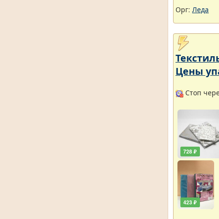
Орг:
Леда
Текстил
Цены уп
Стоп через
728 ₽
423 ₽