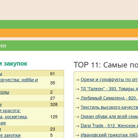
пки
TOP 11: Самые п
и закупок
ы
61
→
Орехи и сухофрукты по оп
орчества: хобби и
35
→
ТД "Галеон" - 393. Товары 
колы
2
→
Любимый Сималенд - 820.
27
м
328
→
Текстиль высокого качест
и красота:
→
Океан обуви для всей семь
а, косметика,
125
рия
→
Darsi Trade - 512. Женское
м
23
→
Ивановский трикотаж НАТА
е закупки
5