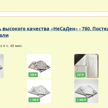
ь высокого качества «НеСаДен» - 780. Пос
али
 4 ч. 49 мин.
169 ₽
237 ₽
1 338 ₽
1 405 ₽