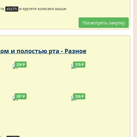
йте
и крутите колесико мыши
shift
Посмотреть закупку
цом и полостью рта - Разное
226 ₽
278 ₽
287 ₽
226 ₽