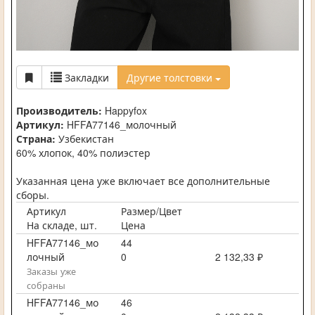
Закладки
Другие толстовки
Производитель:
Happyfox
Артикул:
HFFA77146_молочный
Страна:
Узбекистан
60% хлопок, 40% полиэстер
Указанная цена уже включает все дополнительные
сборы.
Артикул
Размер/Цвет
На складе, шт.
Цена
HFFA77146_мо
44
лочный
0
2 132,33 ₽
Заказы уже
собраны
HFFA77146_мо
46