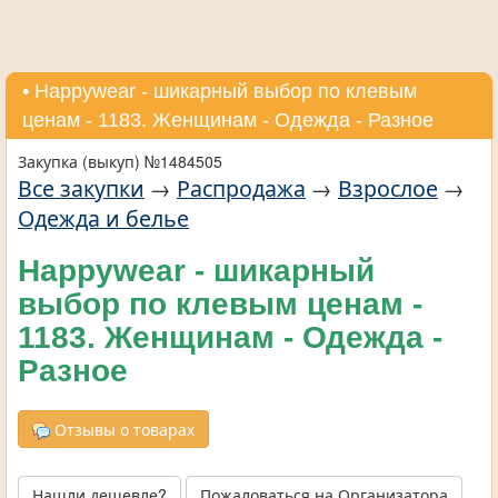
• Нappywear - шикарный выбор по клевым
ценам - 1183. Женщинам - Одежда - Разное
Закупка (выкуп) №1484505
Все закупки
→
Распродажа
→
Взрослое
→
Одежда и белье
Нappywear - шикарный
выбор по клевым ценам -
1183. Женщинам - Одежда -
Разное
Отзывы о товарах
Нашли дешевле?
Пожаловаться на Организатора