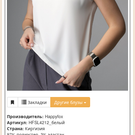
Закладки
Другие блузы
Производитель:
Happyfox
Артикул:
HFSL4212_белый
Страна:
Киргизия
97% полиэстер, 3% эластан