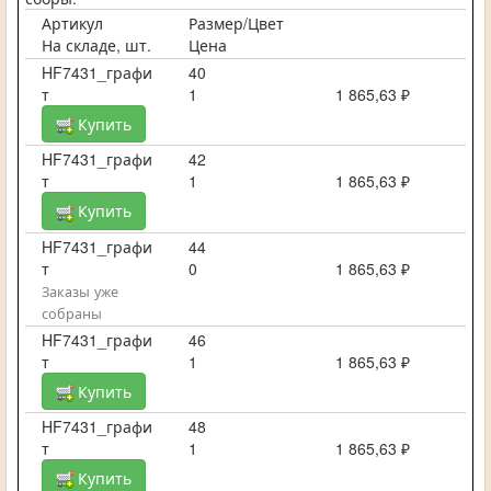
Артикул
Размер/Цвет
На складе, шт.
Цена
HF7431_графи
40
т
1
1 865,63 ₽
Купить
HF7431_графи
42
т
1
1 865,63 ₽
Купить
HF7431_графи
44
т
0
1 865,63 ₽
Заказы уже
собраны
HF7431_графи
46
т
1
1 865,63 ₽
Купить
HF7431_графи
48
т
1
1 865,63 ₽
Купить