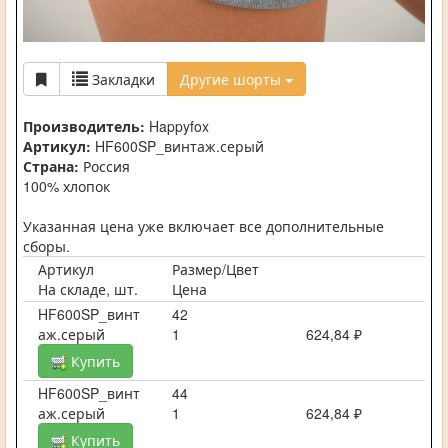
Закладки
Другие шорты
Производитель:
Happyfox
Артикул:
HF600SP_винтаж.серый
Страна:
Россия
100% хлопок
Указанная цена уже включает все дополнительные
сборы.
Артикул
Размер/Цвет
На складе, шт.
Цена
HF600SP_винт
42
аж.серый
1
624,84 ₽
Купить
HF600SP_винт
44
аж.серый
1
624,84 ₽
Купить