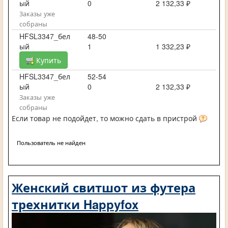
ый
0
2 132,33 ₽
Заказы уже
собраны
HFSL3347_бел
48-50
ый
1
1 332,23 ₽
Купить
HFSL3347_бел
52-54
ый
0
2 132,33 ₽
Заказы уже
собраны
Если товар не подойдет, то можно сдать в пристрой
Пользователь не найден
Женский свитшот из футера
трехнитки Happyfox