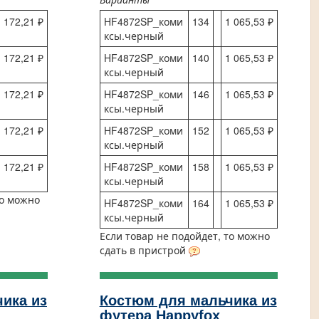
 172,21 ₽
HF4872SP_коми
134
1 065,53 ₽
ксы.черный
 172,21 ₽
HF4872SP_коми
140
1 065,53 ₽
ксы.черный
 172,21 ₽
HF4872SP_коми
146
1 065,53 ₽
ксы.черный
 172,21 ₽
HF4872SP_коми
152
1 065,53 ₽
ксы.черный
 172,21 ₽
HF4872SP_коми
158
1 065,53 ₽
ксы.черный
то можно
HF4872SP_коми
164
1 065,53 ₽
ксы.черный
Если товар не подойдет, то можно
сдать в пристрой
ика из
Костюм для мальчика из
футера Happyfox