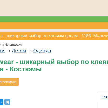
ar - шикарный выбор по клевым ценам - 1183. Мальч
уп) №1484528
ки
→
Детям
→
Одежда
ear - шикарный выбор по клевы
а - Костюмы
 товарах
Свя