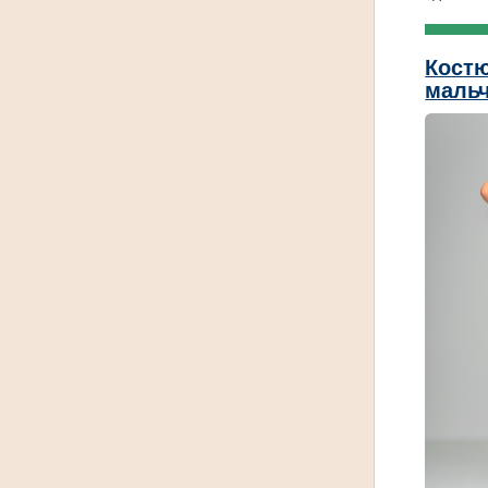
Костю
мальч