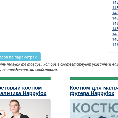
14
14
14
14
14
14
14
14
14
аров по параметрам
ть только те товары, которые соответствуют указанным вами 
щие определенными свойствами.
ветовый костюм
Костюм для мальч
альчика Happyfox
футера Happyfox