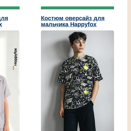
для
Костюм оверсайз для
x
мальчика Happyfox