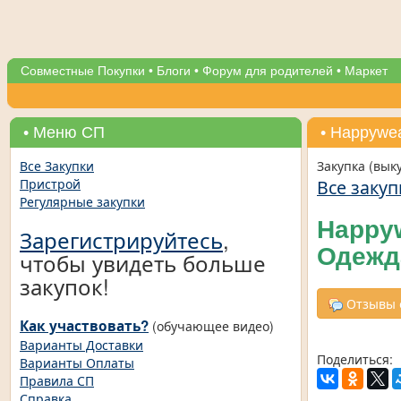
Совместные Покупки
•
Блоги
•
Форум для родителей
•
Маркет
• Меню СП
• Нappywe
Все Закупки
Закупка (вык
Все закуп
Пристрой
Регулярные закупки
Нappyw
Зарегистрируйтесь
,
Одежд
чтобы увидеть больше
закупок!
Отзывы о
Как участвовать?
(обучающее видео)
Варианты Доставки
Поделиться:
Варианты Оплаты
Правила СП
Справка