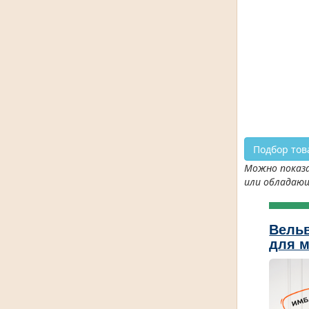
Подбор тов
Можно показа
или обладаю
Вель
для м