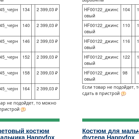
45_черн
134
2 399,03 ₽
HF00122_джинс
104
1
овый
45_черн
140
2 399,03 ₽
HF00122_джинс
110
1
овый
45_черн
146
2 399,03 ₽
HF00122_джинс
116
1
овый
45_черн
152
2 399,03 ₽
HF00122_джинс
122
1
овый
45_черн
158
2 399,03 ₽
HF00122_джинс
98
1
овый
Если товар не подойдет, 
45_черн
164
2 399,03 ₽
сдать в пристрой
вар не подойдет, то можно
 пристрой
ветовый костюм
Костюм для мальч
альчика Happyfox
футера Happyfox