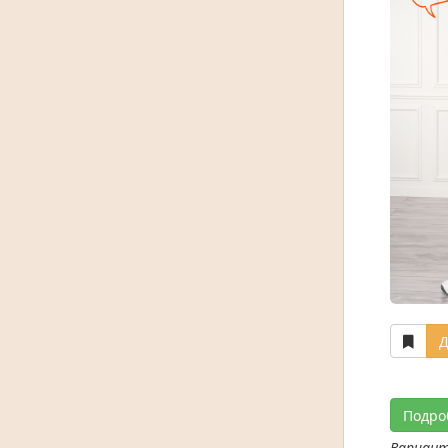
Д
Подро
Вариан