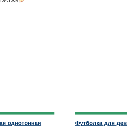
 пристрой
ая однотонная
Футболка для дев