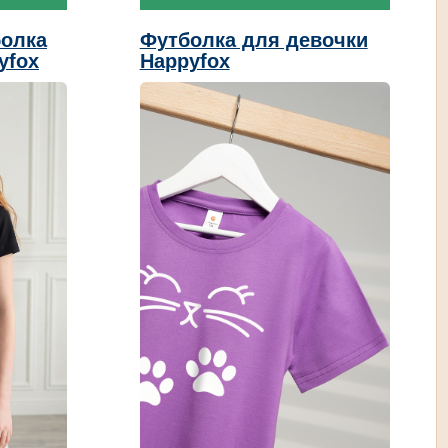
болка
Футболка для девочки
yfox
Happyfox