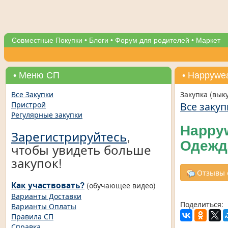
Совместные Покупки
•
Блоги
•
Форум для родителей
•
Маркет
• Меню СП
• Нappywe
Все Закупки
Закупка (вык
Все закуп
Пристрой
Регулярные закупки
Нappyw
Зарегистрируйтесь
,
Одежд
чтобы увидеть больше
закупок!
Отзывы о
Как участвовать?
(обучающее видео)
Варианты Доставки
Поделиться:
Варианты Оплаты
Правила СП
Справка