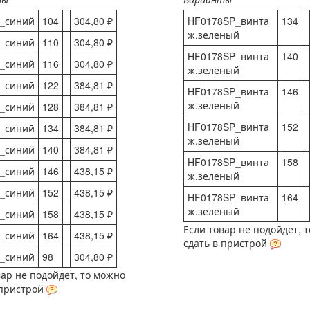
_синий
104
304,80 ₽
HF0178SP_винта
134
ж.зеленый
_синий
110
304,80 ₽
HF0178SP_винта
140
_синий
116
304,80 ₽
ж.зеленый
_синий
122
384,81 ₽
HF0178SP_винта
146
ж.зеленый
_синий
128
384,81 ₽
HF0178SP_винта
152
_синий
134
384,81 ₽
ж.зеленый
_синий
140
384,81 ₽
HF0178SP_винта
158
_синий
146
438,15 ₽
ж.зеленый
_синий
152
438,15 ₽
HF0178SP_винта
164
ж.зеленый
_синий
158
438,15 ₽
Если товар не подойдет, 
_синий
164
438,15 ₽
сдать в пристрой
_синий
98
304,80 ₽
вар не подойдет, то можно
 пристрой