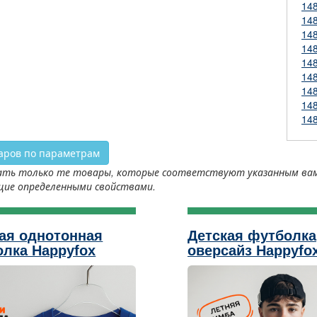
14
14
14
14
14
14
14
14
14
аров по параметрам
ть только те товары, которые соответствуют указанным вами 
щие определенными свойствами.
ая однотонная
Детская футболка
лка Happyfox
оверсайз Happyfo