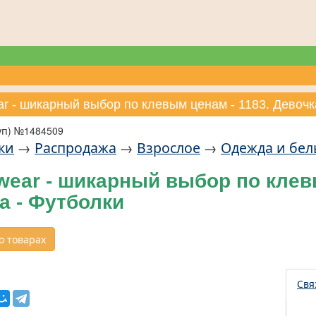
ar - шикарный выбор по клевым ценам - 1183. Девочк
уп) №1484509
ки
→
Распродажа
→
Взрослое
→
Одежда и бел
ear - шикарный выбор по клевы
а - Футболки
 товарах
Свя