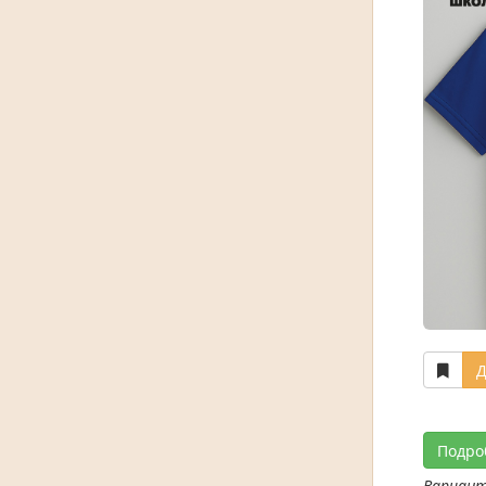
Д
Подро
Вариан