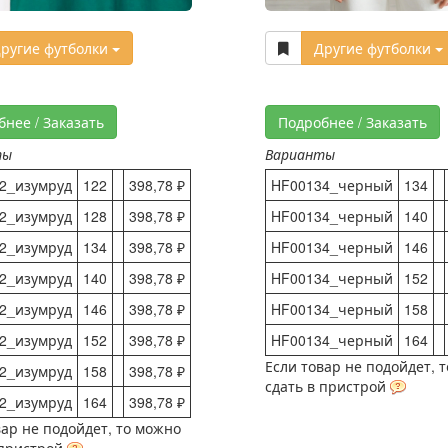
ругие футболки
Другие футболки
бнее / Заказать
Подробнее / Заказать
ты
Варианты
2_изумруд
122
398,78 ₽
HF00134_черный
134
2_изумруд
128
398,78 ₽
HF00134_черный
140
2_изумруд
134
398,78 ₽
HF00134_черный
146
2_изумруд
140
398,78 ₽
HF00134_черный
152
2_изумруд
146
398,78 ₽
HF00134_черный
158
2_изумруд
152
398,78 ₽
HF00134_черный
164
Если товар не подойдет, 
2_изумруд
158
398,78 ₽
сдать в пристрой
2_изумруд
164
398,78 ₽
вар не подойдет, то можно