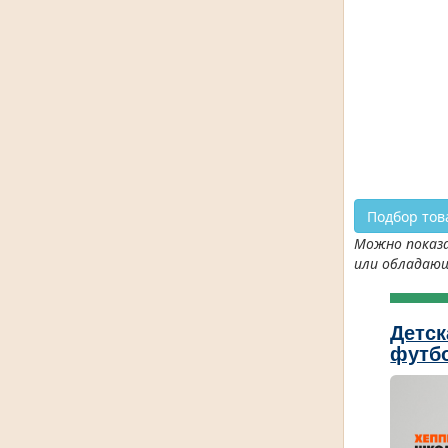
Подбор тов
Можно показа
или обладаю
Детск
футбо