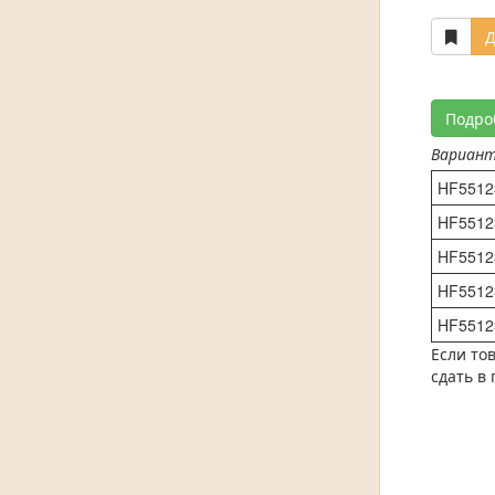
Д
Подро
Вариан
HF5512
HF5512
HF5512
HF5512
HF5512
Если то
сдать в