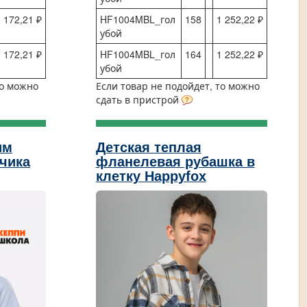
 172,21 ₽
HF1004MBL_гол
158
1 252,22 ₽
убой
 172,21 ₽
HF1004MBL_гол
164
1 252,22 ₽
убой
то можно
Если товар не подойдет, то можно
сдать в пристрой
им
Детская теплая
чика
фланелевая рубашка в
клетку Happyfox