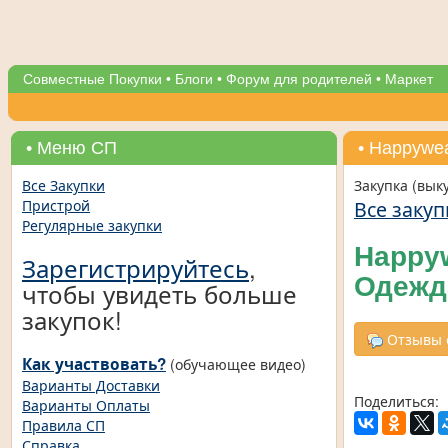
Совместные Покупки
•
Блоги
•
Форум для родителей
•
Маркет
• Меню СП
• Нappywe
Все Закупки
Закупка (вык
Все закуп
Пристрой
Регулярные закупки
Нappyw
Зарегистрируйтесь
,
Одежд
чтобы увидеть больше
закупок!
Отзывы о
Как участвовать?
(обучающее видео)
Варианты Доставки
Поделиться:
Варианты Оплаты
Правила СП
Справка