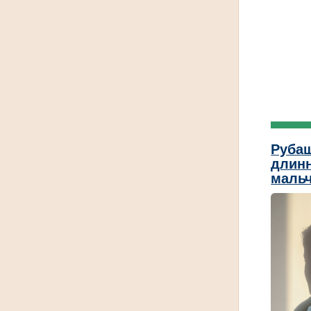
Рубаш
длин
мальч