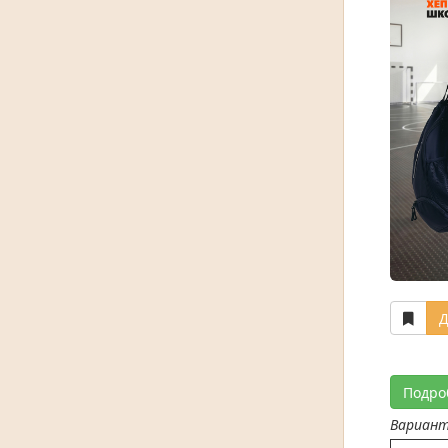
Д
Подро
Вариан