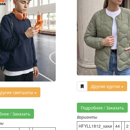
Другие куртки
ругие свитшоты
Подробнее / Заказать
бнее / Заказать
Варианты
ты
HFYLL1812_хаки
44
2