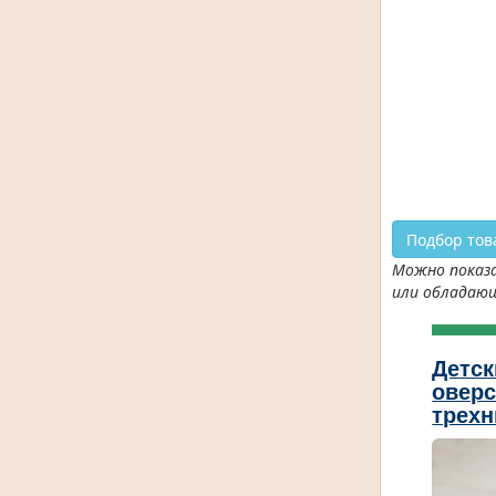
Подбор тов
Можно показа
или обладаю
Детск
оверс
трехн