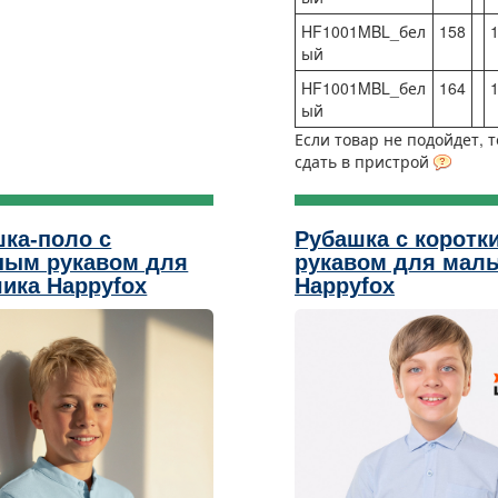
HF1001MBL_бел
158
1
ый
HF1001MBL_бел
164
1
ый
Если товар не подойдет, 
сдать в пристрой
ка-поло с
Рубашка с коротк
ным рукавом для
рукавом для маль
ика Happyfox
Happyfox