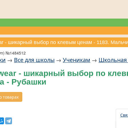
ar - шикарный выбор по клевым ценам - 1183. Мальч
уп) №1484512
ки
→
Все для школы
→
Ученикам
→
Школьная
ear - шикарный выбор по клевы
а - Рубашки
 товарах
Свя