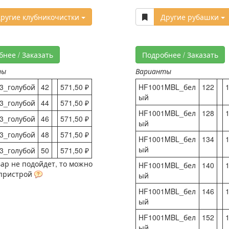
ругие клубникочистки
Другие рубашки
бнее / Заказать
Подробнее / Заказать
ты
Варианты
3_голубой
42
571,50 ₽
HF1001MBL_бел
122
1
ый
3_голубой
44
571,50 ₽
HF1001MBL_бел
128
1
3_голубой
46
571,50 ₽
ый
3_голубой
48
571,50 ₽
HF1001MBL_бел
134
1
ый
3_голубой
50
571,50 ₽
вар не подойдет, то можно
HF1001MBL_бел
140
1
 пристрой
ый
HF1001MBL_бел
146
1
ый
HF1001MBL_бел
152
1
ый