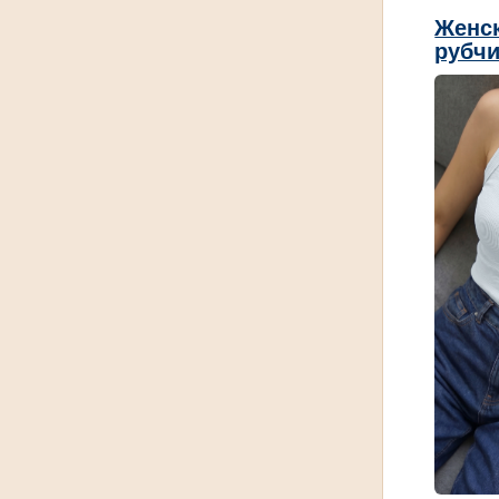
Женск
рубчи