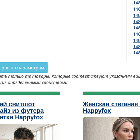
14
14
14
14
14
14
14
14
14
аров по параметрам
ть только те товары, которые соответствуют указанным вами 
щие определенными свойствами.
ий свитшот
Женская стеганая 
айз из футера
Happyfox
итки Happyfox