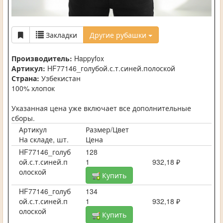
Закладки
Другие рубашки
Производитель:
Happyfox
Артикул:
HF77146_голубой.с.т.синей.полоской
Страна:
Узбекистан
100% хлопок
Указанная цена уже включает все дополнительные
сборы.
Артикул
Размер/Цвет
На складе, шт.
Цена
HF77146_голуб
128
ой.с.т.синей.п
1
932,18 ₽
олоской
Купить
HF77146_голуб
134
ой.с.т.синей.п
1
932,18 ₽
олоской
Купить