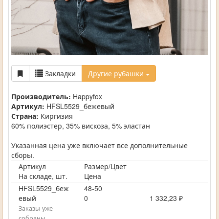
Закладки
Другие рубашки
Производитель:
Happyfox
Артикул:
HFSL5529_бежевый
Страна:
Киргизия
60% полиэстер, 35% вискоза, 5% эластан
Указанная цена уже включает все дополнительные
сборы.
Артикул
Размер/Цвет
На складе, шт.
Цена
HFSL5529_беж
48-50
евый
0
1 332,23 ₽
Заказы уже
собраны