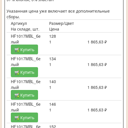
Указанная цена уже включает все дополнительные
сборы.
Артикул
Размер/Цвет
На складе, шт.
Цена
HF1017MBL_бе
128
лый
1
1 865,63 ₽
Купить
HF1017MBL_бе
134
лый
1
1 865,63 ₽
Купить
HF1017MBL_бе
140
лый
1
1 865,63 ₽
Купить
HF1017MBL_бе
146
лый
1
1 865,63 ₽
Купить
HF1017MBL_бе
152