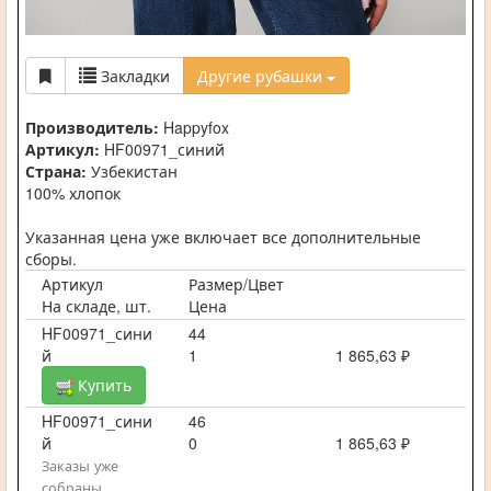
Закладки
Другие рубашки
Производитель:
Happyfox
Артикул:
HF00971_синий
Страна:
Узбекистан
100% хлопок
Указанная цена уже включает все дополнительные
сборы.
Артикул
Размер/Цвет
На складе, шт.
Цена
HF00971_сини
44
й
1
1 865,63 ₽
Купить
HF00971_сини
46
й
0
1 865,63 ₽
Заказы уже
собраны