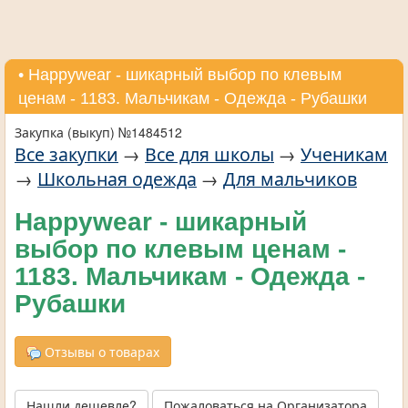
• Нappywear - шикарный выбор по клевым
ценам - 1183. Мальчикам - Одежда - Рубашки
Закупка (выкуп) №1484512
Все закупки
→
Все для школы
→
Ученикам
→
Школьная одежда
→
Для мальчиков
Нappywear - шикарный
выбор по клевым ценам -
1183. Мальчикам - Одежда -
Рубашки
Отзывы о товарах
Нашли дешевле?
Пожаловаться на Организатора