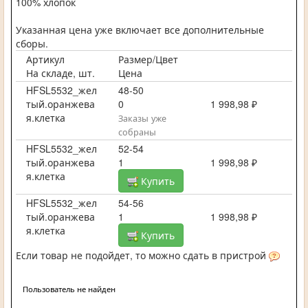
100% хлопок
Указанная цена уже включает все дополнительные
сборы.
Артикул
Размер/Цвет
На складе, шт.
Цена
HFSL5532_жел
48-50
тый.оранжева
0
1 998,98 ₽
я.клетка
Заказы уже
собраны
HFSL5532_жел
52-54
тый.оранжева
1
1 998,98 ₽
я.клетка
Купить
HFSL5532_жел
54-56
тый.оранжева
1
1 998,98 ₽
я.клетка
Купить
Если товар не подойдет, то можно сдать в пристрой
Пользователь не найден