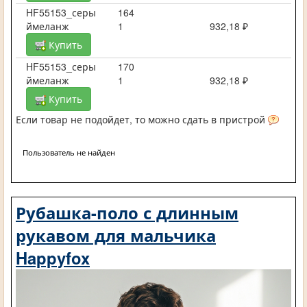
HF55153_серы
164
ймеланж
1
932,18 ₽
Купить
HF55153_серы
170
ймеланж
1
932,18 ₽
Купить
Если товар не подойдет, то можно сдать в пристрой
Пользователь не найден
Рубашка-поло с длинным
рукавом для мальчика
Happyfox