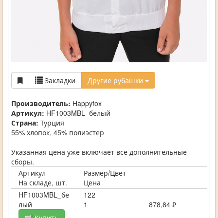
Закладки
Другие рубашки
Производитель:
Happyfox
Артикул:
HF1003MBL_белый
Страна:
Турция
55% хлопок, 45% полиэстер
Указанная цена уже включает все дополнительные
сборы.
Артикул
Размер/Цвет
На складе, шт.
Цена
HF1003MBL_бе
122
лый
1
878,84 ₽
Купить