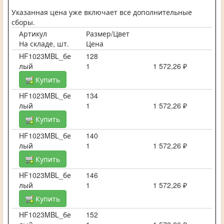
Указанная цена уже включает все дополнительные
сборы.
Артикул
Размер/Цвет
На складе, шт.
Цена
HF1023MBL_бе
128
лый
1
1 572,26 ₽
Купить
HF1023MBL_бе
134
лый
1
1 572,26 ₽
Купить
HF1023MBL_бе
140
лый
1
1 572,26 ₽
Купить
HF1023MBL_бе
146
лый
1
1 572,26 ₽
Купить
HF1023MBL_бе
152