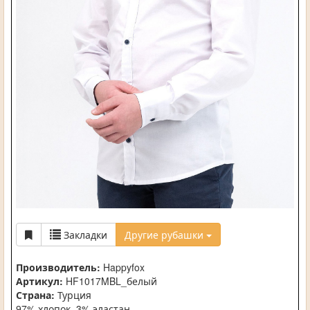
Закладки
Другие рубашки
Производитель:
Happyfox
Артикул:
HF1017MBL_белый
Страна:
Турция
97% хлопок, 3% эластан