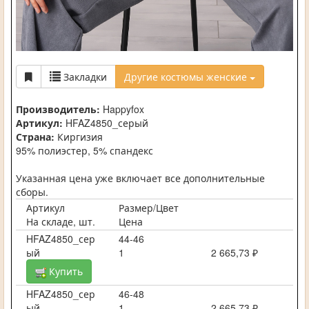
Закладки
Другие костюмы женские
Производитель:
Happyfox
Артикул:
HFAZ4850_серый
Страна:
Киргизия
95% полиэстер, 5% спандекс
Указанная цена уже включает все дополнительные
сборы.
Артикул
Размер/Цвет
На складе, шт.
Цена
HFAZ4850_сер
44-46
ый
1
2 665,73 ₽
Купить
HFAZ4850_сер
46-48
ый
1
2 665,73 ₽