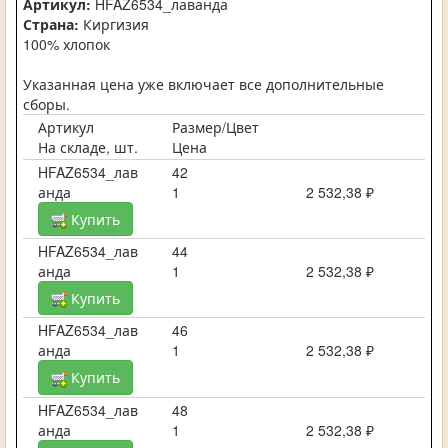
Артикул:
HFAZ6534_лаванда
Страна:
Киргизия
100% хлопок
Указанная цена уже включает все дополнительные
сборы.
Артикул
Размер/Цвет
На складе, шт.
Цена
HFAZ6534_лав
42
анда
1
2 532,38 ₽
Купить
HFAZ6534_лав
44
анда
1
2 532,38 ₽
Купить
HFAZ6534_лав
46
анда
1
2 532,38 ₽
Купить
HFAZ6534_лав
48
анда
1
2 532,38 ₽