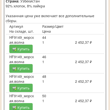
Страна:
Узбекистан
92% хлопок, 8% лайкра
Указанная цена уже включает все дополнительные
сборы.
Артикул
Размер/Цвет
На складе, шт.
Цена
HF9149_морск
44
ая.волна
1
2 452,37 ₽
Купить
HF9149_морск
46
ая.волна
1
2 452,37 ₽
Купить
HF9149_морск
48
ая.волна
1
2 452,37 ₽
Купить
HF9149_морск
50
ая.волна
1
2 452,37 ₽
Купить