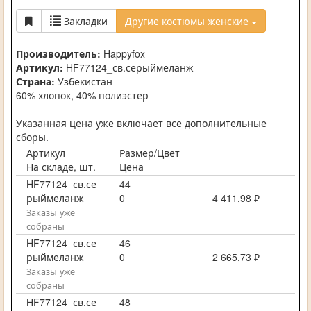
Закладки
Другие костюмы женские
Производитель:
Happyfox
Артикул:
HF77124_св.серыймеланж
Страна:
Узбекистан
60% хлопок, 40% полиэстер
Указанная цена уже включает все дополнительные
сборы.
Артикул
Размер/Цвет
На складе, шт.
Цена
HF77124_св.се
44
рыймеланж
0
4 411,98 ₽
Заказы уже
собраны
HF77124_св.се
46
рыймеланж
0
2 665,73 ₽
Заказы уже
собраны
HF77124_св.се
48