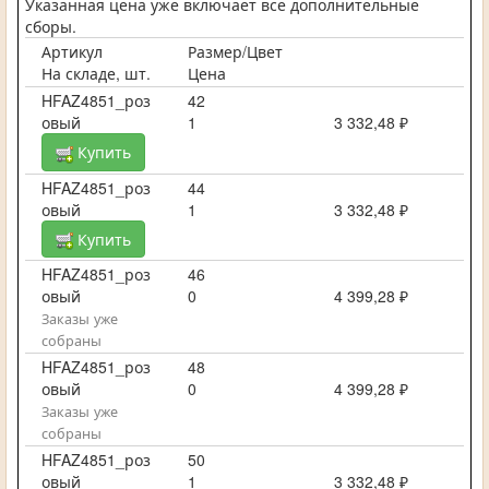
Указанная цена уже включает все дополнительные
сборы.
Артикул
Размер/Цвет
На складе, шт.
Цена
HFAZ4851_роз
42
овый
1
3 332,48 ₽
Купить
HFAZ4851_роз
44
овый
1
3 332,48 ₽
Купить
HFAZ4851_роз
46
овый
0
4 399,28 ₽
Заказы уже
собраны
HFAZ4851_роз
48
овый
0
4 399,28 ₽
Заказы уже
собраны
HFAZ4851_роз
50
овый
1
3 332,48 ₽