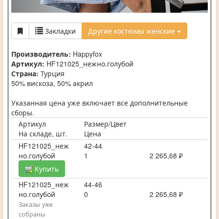
Закладки
Другие костюмы женские
Производитель:
Happyfox
Артикул:
HF121025_нежно.голубой
Страна:
Турция
50% вискоза, 50% акрил
Указанная цена уже включает все дополнительные
сборы.
Артикул
Размер/Цвет
На складе, шт.
Цена
HF121025_неж
42-44
но.голубой
1
2 265,68 ₽
Купить
HF121025_неж
44-46
но.голубой
0
2 265,68 ₽
Заказы уже
собраны