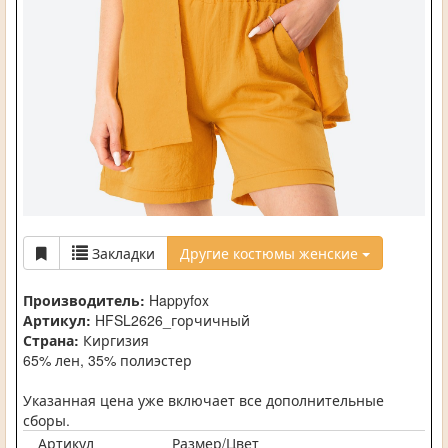
Закладки
Другие костюмы женские
Производитель:
Happyfox
Артикул:
HFSL2626_горчичный
Страна:
Киргизия
65% лен, 35% полиэстер
Указанная цена уже включает все дополнительные
сборы.
Артикул
Размер/Цвет