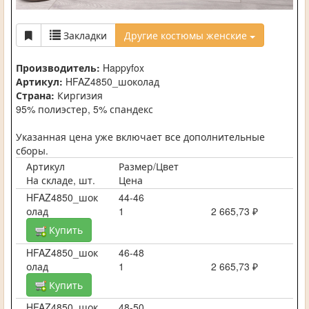
Закладки
Другие костюмы женские
Производитель:
Happyfox
Артикул:
HFAZ4850_шоколад
Страна:
Киргизия
95% полиэстер, 5% спандекс
Указанная цена уже включает все дополнительные
сборы.
Артикул
Размер/Цвет
На складе, шт.
Цена
HFAZ4850_шок
44-46
олад
1
2 665,73 ₽
Купить
HFAZ4850_шок
46-48
олад
1
2 665,73 ₽
Купить
HFAZ4850_шок
48-50