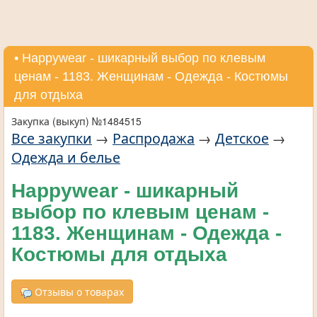
• Нappywear - шикарный выбор по клевым
ценам - 1183. Женщинам - Одежда - Костюмы
для отдыха
Закупка (выкуп) №1484515
Все закупки
→
Распродажа
→
Детское
→
Одежда и белье
Нappywear - шикарный
выбор по клевым ценам -
1183. Женщинам - Одежда -
Костюмы для отдыха
Отзывы о товарах