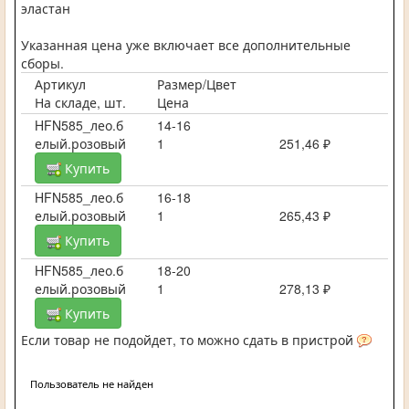
эластан
Указанная цена уже включает все дополнительные
сборы.
Артикул
Размер/Цвет
На складе, шт.
Цена
HFN585_лео.б
14-16
елый.розовый
1
251,46 ₽
Купить
HFN585_лео.б
16-18
елый.розовый
1
265,43 ₽
Купить
HFN585_лео.б
18-20
елый.розовый
1
278,13 ₽
Купить
Если товар не подойдет, то можно сдать в пристрой
Пользователь не найден