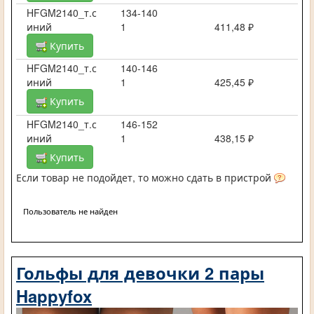
HFGM2140_т.с
134-140
иний
1
411,48 ₽
Купить
HFGM2140_т.с
140-146
иний
1
425,45 ₽
Купить
HFGM2140_т.с
146-152
иний
1
438,15 ₽
Купить
Если товар не подойдет, то можно сдать в пристрой
Пользователь не найден
Гольфы для девочки 2 пары
Happyfox