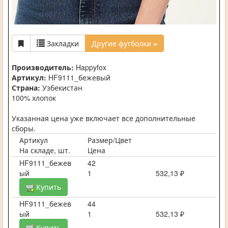
Закладки
Другие футболки
Производитель:
Happyfox
Артикул:
HF9111_бежевый
Страна:
Узбекистан
100% хлопок
Указанная цена уже включает все дополнительные
сборы.
Артикул
Размер/Цвет
На складе, шт.
Цена
HF9111_бежев
42
ый
1
532,13 ₽
Купить
HF9111_бежев
44
ый
1
532,13 ₽
Купить