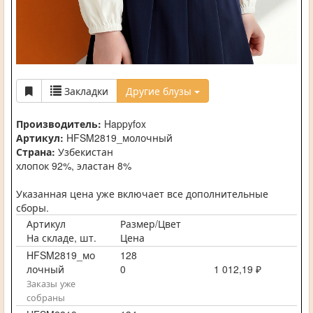
Закладки
Другие блузы
Производитель:
Happyfox
Артикул:
HFSM2819_молочный
Страна:
Узбекистан
хлопок 92%, эластан 8%
Указанная цена уже включает все дополнительные
сборы.
Артикул
Размер/Цвет
На складе, шт.
Цена
HFSM2819_мо
128
лочный
0
1 012,19 ₽
Заказы уже
собраны