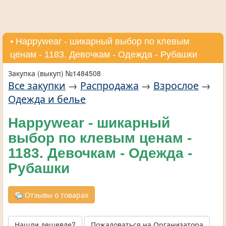
• Нappywear - шикарный выбор по клевым
ценам - 1183. Девочкам - Одежда - Рубашки
Закупка (выкуп) №1484508
Все закупки
→
Распродажа
→
Взрослое
→
Одежда и белье
Нappywear - шикарный
выбор по клевым ценам -
1183. Девочкам - Одежда -
Рубашки
Отзывы о товарах
Нашли дешевле?
Пожаловаться на Организатора