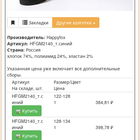
Закладки
Другие колготки
Производитель:
Happyfox
Артикул:
HFGM2140_т.синий
Страна:
Россия
хлопок 74%, полиамид 24%, эластан 2%
Указанная цена уже включает все дополнительные
сборы.
Артикул
Размер/Цвет
На складе, шт.
Цена
HFGM2140_т.с
122-128
иний
1
384,81 ₽
Купить
HFGM2140_т.с
128-134
иний
1
398,78 ₽
Купить