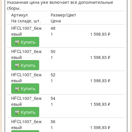
Указанная цена уже включает все дополнительные
сборы.
Артикул
Размер/Цвет
На складе, шт.
Цена
HFCL1007_беж
48
евый
1
1 598,93 ₽
Купить
HFCL1007_беж
50
евый
1
1 598,93 ₽
Купить
HFCL1007_беж
52
евый
1
1 598,93 ₽
Купить
HFCL1007_беж
54
евый
1
1 598,93 ₽
Купить
HFCL1007_беж
56
евый
1
1 598,93 ₽