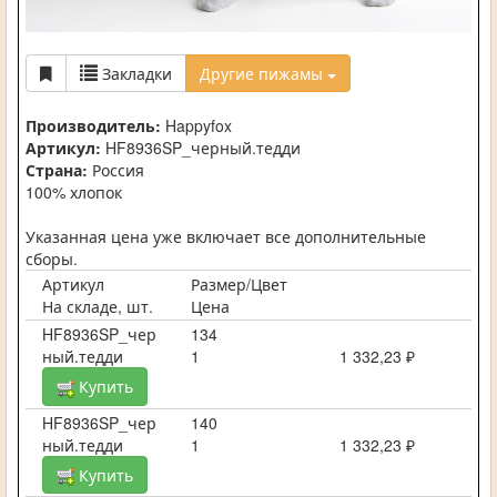
Закладки
Другие пижамы
Производитель:
Happyfox
Артикул:
HF8936SP_черный.тедди
Страна:
Россия
100% хлопок
Указанная цена уже включает все дополнительные
сборы.
Артикул
Размер/Цвет
На складе, шт.
Цена
HF8936SP_чер
134
ный.тедди
1
1 332,23 ₽
Купить
HF8936SP_чер
140
ный.тедди
1
1 332,23 ₽
Купить