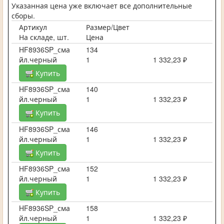
Указанная цена уже включает все дополнительные
сборы.
Артикул
Размер/Цвет
На складе, шт.
Цена
HF8936SP_сма
134
йл.черный
1
1 332,23 ₽
Купить
HF8936SP_сма
140
йл.черный
1
1 332,23 ₽
Купить
HF8936SP_сма
146
йл.черный
1
1 332,23 ₽
Купить
HF8936SP_сма
152
йл.черный
1
1 332,23 ₽
Купить
HF8936SP_сма
158
йл.черный
1
1 332,23 ₽