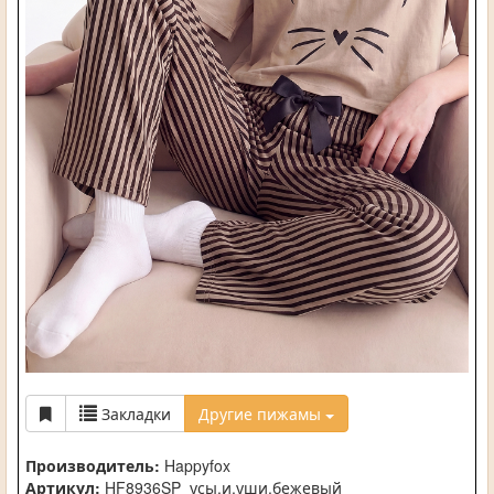
Закладки
Другие пижамы
Производитель:
Happyfox
Артикул:
HF8936SP_усы.и.уши.бежевый