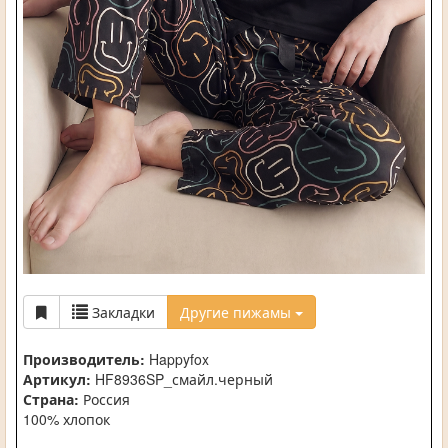
Закладки
Другие пижамы
Производитель:
Happyfox
Артикул:
HF8936SP_смайл.черный
Страна:
Россия
100% хлопок