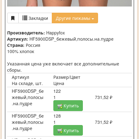
Закладки
Другие пижамы
Производитель:
Happyfox
Артикул:
HF5900DSP_бежевый,полосы.на.пудре
Страна:
Россия
100% хлопок
Указанная цена уже включает все дополнительные
сборы.
Артикул
Размер/Цвет
На складе, шт.
Цена
HF5900DSP_бе
122
жевый,полосы
1
731,52 ₽
.на.пудре
Купить
HF5900DSP_бе
128
жевый,полосы
1
731,52 ₽
.на.пудре
Купить