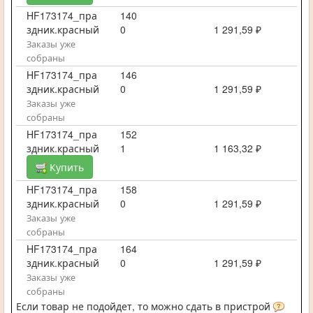
HF173174_пра
140
здник.красный
0
1 291,59 ₽
Заказы уже
собраны
HF173174_пра
146
здник.красный
0
1 291,59 ₽
Заказы уже
собраны
HF173174_пра
152
здник.красный
1
1 163,32 ₽
Купить
HF173174_пра
158
здник.красный
0
1 291,59 ₽
Заказы уже
собраны
HF173174_пра
164
здник.красный
0
1 291,59 ₽
Заказы уже
собраны
Если товар не подойдет, то можно сдать в пристрой