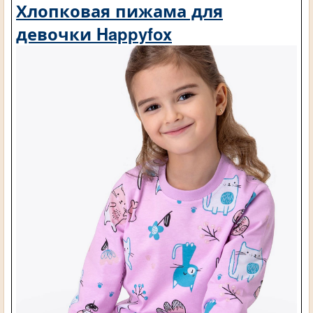
Хлопковая пижама для
девочки Happyfox