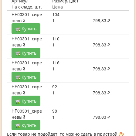
Артикул
Размер/Цвет
На складе, шт.
Цена
HF00301_сире
104
невый
1
798,83 ₽
Купить
HF00301_сире
110
невый
1
798,83 ₽
Купить
HF00301_сире
116
невый
1
798,83 ₽
Купить
HF00301_сире
92
невый
1
798,83 ₽
Купить
HF00301_сире
98
невый
1
798,83 ₽
Купить
Если товар не подойдет, то можно сдать в пристрой