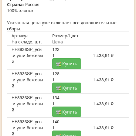
Страна:
Россия
100% хлопок
Указанная цена уже включает все дополнительные
сборы.
Артикул
Размер/Цвет
На складе, шт.
Цена
HF8936SP_усы
122
.и.уши.бежевы
1
1 438,91 ₽
й
Купить
HF8936SP_усы
128
.и.уши.бежевы
1
1 438,91 ₽
й
Купить
HF8936SP_усы
134
.и.уши.бежевы
1
1 438,91 ₽
й
Купить
HF8936SP_усы
140
.и.уши.бежевы
1
1 438,91 ₽
й
Купить